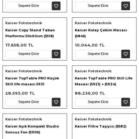
Sepete Ekle
Sepete Ekle
ık Setleri
ar
Kaiser Fototechnik
Kaiser Fototechnik
Kaiser Copy Stand Taban
Kaiser Kolay Çekim Masası
onlar
Platformu 50x60cm (5518)
(5845)
17.658,00 TL
10.044,00 TL
rlar
Sepete Ekle
Sepete Ekle
Kaiser Fototechnik
Kaiser Fototechnik
Kaiser TopTable PRO Küçük
Kaiser TopTable PRO Still Life
Still life masası 5931
Masası (5921) + (5924)
28.593,00 TL
88.236,00 TL
Sepete Ekle
Sepete Ekle
Kaiser Fototechnik
Kaiser Fototechnik
Kaiser Açık Kompakt Studio
Kaiser Filtre Taşıyıcı (5582)
Sonsuz Fon (5906)