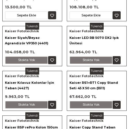
5400K (5656)
13.500,00 TL
108.108,00 TL
Sepete Ekle
Sepete Ekle
Tükendi
Tükendi
Kaiser Fototechnik
Kaiser Fototechnik
Kaiser Siyah/Beyaz
Kaiser LED RB 5070 DX2 Işık
Agrandizör VP350 (4401)
Ünitesi
104.058,00 TL
62.964,00 TL
Stokta Yok
Stokta Yok
Tükendi
Tükendi
Kaiser Fototechnik
Kaiser Fototechnik
Kaiser Kılavuz Kolonlar İçin
Kaiser RS1+RT1 Copy Stand
Taban (4427)
Seti 45 X 50 cm (5511)
9.963,00 TL
67.662,00 TL
Stokta Yok
Stokta Yok
Tükendi
Tükendi
Kaiser Fototechnik
Kaiser Fototechnik
Kaiser RSP rePro Kolon 150cm
Kaiser Copy Stand Taban