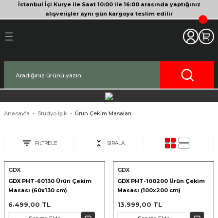
İstanbul İçi Kurye ile Saat 10:00 ile 16:00 arasında yaptığınız
Geri Dön
Geri Dön
Geri Dön
Geri Dön
Geri Dön
Geri Dön
Geri Dön
Geri Dön
Geri Dön
Geri Dön
Geri Dön
alışverişler aynı gün kargoya teslim edilir
akinesi
era
bitleyici
Bileşenleri
Makinesi
nsleri
deo Kameralar
imbal
si Tripodları
rı
af Makinesi
 Lensleri
o Kameralar
ları
yici Gimbal
eri
ripodları
af Makinesi
i
lar
ici Aksesuarları
temleri
ü Tripodlar
a
arı
ar
Anasayfa
Stüdyo Işık
Ürün Çekim Masaları
af Makinesi
ertör
 Tripodları
nlar
lar
FİLTRELE
SIRALA
pakları
lar
GDX
GDX
GDX PHT-60130 Ürün Çekim
GDX PHT-100200 Ürün Çekim
zları
ırları
rlar
ri ve Tüyler
Masası (60x130 cm)
Masası (100x200 cm)
6.499,00 TL
13.999,00 TL
 Aksesuarları
rları
ı
lar