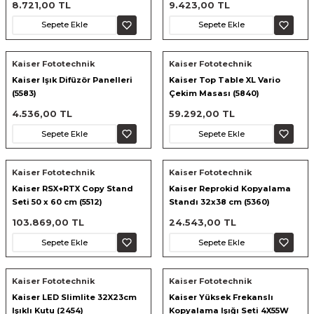
8.721,00 TL
9.423,00 TL
Sepete Ekle
Sepete Ekle
Kaiser Fototechnik
Kaiser Fototechnik
Kaiser Işık Difüzör Panelleri
Kaiser Top Table XL Vario
(5583)
Çekim Masası (5840)
4.536,00 TL
59.292,00 TL
Sepete Ekle
Sepete Ekle
Kaiser Fototechnik
Kaiser Fototechnik
Kaiser RSX+RTX Copy Stand
Kaiser Reprokid Kopyalama
Seti 50 x 60 cm (5512)
Standı 32x38 cm (5360)
103.869,00 TL
24.543,00 TL
Sepete Ekle
Sepete Ekle
Kaiser Fototechnik
Kaiser Fototechnik
Kaiser LED Slimlite 32X23cm
Kaiser Yüksek Frekanslı
Işıklı Kutu (2454)
Kopyalama Işığı Seti 4X55W