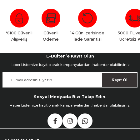
%100 Güvenli
Güvenli
14 Gün İçerisinde
3000 TL ve
Alışveriş
Ödeme
İade Garantisi
Ücretsiz 
E-Bülten’e Kayıt Olun
Haber Listemize kayıt olarak kampanyalardan, haberdar olabilirsiniz.
Kayıt Ol
Sosyal Medyada Bizi Takip Edin.
Haber Listemize kayıt olarak kampanyalardan, haberdar olabilirsiniz.