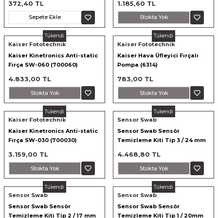
372,40 TL
1.185,60 TL
Sepete Ekle
Stokta Yok
Tükendi
Tükendi
Kaiser Fototechnik
Kaiser Fototechnik
Kaiser Kinetronics Anti-static
Kaiser Hava Üfleyici Fırçalı
Fırça SW-060 (700060)
Pompa (6314)
4.833,00 TL
783,00 TL
Stokta Yok
Stokta Yok
Tükendi
Tükendi
Kaiser Fototechnik
Sensor Swab
Kaiser Kinetronics Anti-static
Sensor Swab Sensör
Fırça SW-030 (700030)
Temizleme Kiti Tip 3 / 24 mm
3.159,00 TL
4.468,80 TL
Stokta Yok
Stokta Yok
Tükendi
Tükendi
Sensor Swab
Sensor Swab
Sensor Swab Sensör
Sensor Swab Sensör
Temizleme Kiti Tip 2 / 17 mm
Temizleme Kiti Tip 1 / 20mm