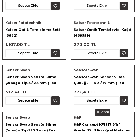
Sepete Ekle
Sepete Ekle
ık Setleri
ar
Kaiser Fototechnik
Kaiser Fototechnik
Kaiser Optik Temizleme Seti
Kaiser Optik Temizleyici Kağıt
onlar
(6662)
(669599)
1.107,00 TL
270,00 TL
rlar
Sepete Ekle
Sepete Ekle
Sensor Swab
Sensor Swab
Sensor Swab Sensör Silme
Sensor Swab Sensör Silme
Çubuğu Tip 3 / 24 mm (Tek
Çubuğu Tip 2 / 17 mm (Tek
Çubuk)
Çubuk)
372,40 TL
372,40 TL
Sepete Ekle
Sepete Ekle
Tükendi
Sensor Swab
K&F
Sensor Swab Sensör Silme
K&F Concept KF1917 3'ü 1
Çubuğu Tip 1 / 20 mm (Tek
Arada DSLR Fotoğraf Makinesi
Çubuk)
Temizleme Seti