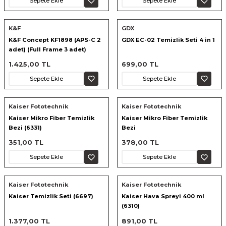
Sepete Ekle
Sepete Ekle
nsleri
m Cihazları
Aksesuarları
K&F
GDX
aları
onlar
K&F Concept KF1898 (APS-C 2
GDX EC-02 Temizlik Seti 4 in 1
adet) (Full Frame 3 adet)
Temizleme Seti
nları
1.425,00 TL
699,00 TL
Sepete Ekle
Sepete Ekle
ndalar
Kaiser Fototechnik
Kaiser Fototechnik
 Işıklar
Kaiser Mikro Fiber Temizlik
Kaiser Mikro Fiber Temizlik
Bezi (6331)
Bezi
om Standlar
351,00 TL
378,00 TL
Sepete Ekle
Sepete Ekle
esuarları
Işıklar
uar
Kaiser Fototechnik
Kaiser Fototechnik
Kaiser Temizlik Seti (6697)
Kaiser Hava Spreyi 400 ml
(6310)
Işık Setleri
1.377,00 TL
891,00 TL