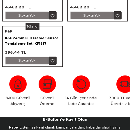
4.468,80 TL
4.468,80 TL
Stokta Yok
Stokta Yok
Tükendi
K&F
K&F 24mm Full Frame Sensör
Temizleme Seti KF1617
396,44 TL
Stokta Yok
%100 Güvenli
Güvenli
14 Gün İçerisinde
3000 TL ve
Alışveriş
Ödeme
İade Garantisi
Ücretsiz 
E-Bülten’e Kayıt Olun
Haber Listemize kayıt olarak kampanyalardan, haberdar olabilirsiniz.