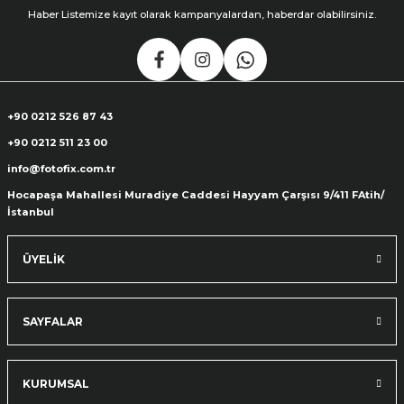
Haber Listemize kayıt olarak kampanyalardan, haberdar olabilirsiniz.
+90 0212 526 87 43
+90 0212 511 23 00
info@fotofix.com.tr
Hocapaşa Mahallesi Muradiye Caddesi Hayyam Çarşısı 9/411 FAtih/
İstanbul
ÜYELİK
SAYFALAR
KURUMSAL