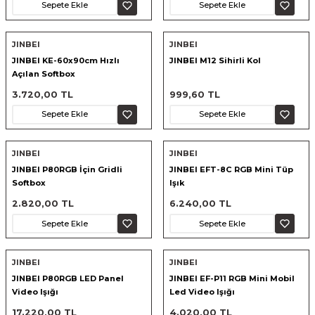
Sepete Ekle
Sepete Ekle
JINBEI
JINBEI
JINBEI KE-60x90cm Hızlı
JINBEI M12 Sihirli Kol
Açılan Softbox
3.720,00 TL
999,60 TL
Sepete Ekle
Sepete Ekle
JINBEI
JINBEI
JINBEI P80RGB İçin Gridli
JINBEI EFT-8C RGB Mini Tüp
Softbox
Işık
2.820,00 TL
6.240,00 TL
Sepete Ekle
Sepete Ekle
JINBEI
JINBEI
JINBEI P80RGB LED Panel
JINBEI EF-P11 RGB Mini Mobil
Video Işığı
Led Video Işığı
17.220,00 TL
4.020,00 TL