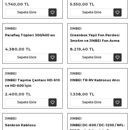
1.740,00 TL
5.550,00 TL
Sepete Ekle
Sepete Ekle
JINBEI
JINBEI
Paraflaş Tüpleri 300/400 ws
Greenbox Yeşil Fon Perdesi
3mx6m ve JINBEI Fon Asma
Standı Taşıma çantası ile Kit
4.380,00 TL
8.219,40 TL
Sepete Ekle
Sepete Ekle
JINBEI
JINBEI
JINBEI Taşıma Çantası HD-610
JINBEI TR-RV Kablosuz Alıcı
ve HD-600 İçin
2.400,00 TL
1.338,00 TL
Sepete Ekle
Sepete Ekle
JINBEI
JINBEI
Senkron Kablosu
JINBEI DC-600 / DC-1200 / NFL-