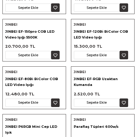
Sepete Ekle
Sepete Ekle
JINBEI
JINBEI
JINBEI EF-150pro COB LED
JINBEI EF-120Bi BiColor COB
Video Işığı 5500K
LED Video Işığı
20.700,00 TL
15.300,00 TL
Sepete Ekle
Sepete Ekle
JINBEI
JINBEI
JINBEI EF-80Bi BiColor COB
JINBEI EF-RGB Uzaktan
LED Video Işığı
Kumanda
12.480,00 TL
2.520,00 TL
Sepete Ekle
Sepete Ekle
JINBEI
JINBEI
JINBEI P6RGB Mini Cep LED
Paraflaş Tüpleri 600w/s
Işık