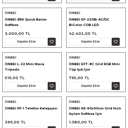
JINBEI
JINBEI
JINBEI Ø56 Quick Balon
JINBEI EF-220Bi AC/DC
Softbox
BiColor COB LED
Bebek&Çocuk Çekim Seti
3.000,00 TL
42.402,00 TL
Sepete Ekle
Sepete Ekle
JINBEI
JINBEI
JINBEI L-22 Mini Masa
JINBEI EFT-8C Grid RGB Mini
Tripodu
Tüp Işık İçin
519,00 TL
795,00 TL
Sepete Ekle
Sepete Ekle
JINBEI
JINBEI
JINBEI PF-1 Telefon Kelepçesi
JINBEI KE-60x90cm Grid Hızlı
Açılan Softbox İçin
399,00 TL
1.380,00 TL