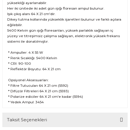
yüksekliği ayarlanabilir.
Her iki ünitede iki adet gün ışığı floresan ampul bulunur.
Işık çıkış alanı 64 X 21 cm'dir.
Dikey tutma kollarında yükseklik işaretleri bulunur ve farklı açılara
eğilebilir.
5400 Kelvin gün ışığı floresanları, yüksek parlaklık sağlayan iç
yüzey ve titreşimsiz çalışma sağlayan, elektronik yüksek frekans
sistemi ile donatılmıştır.
* Ampuller: 4 X 55 W
* Renk Sıcaklığı: 5400 Kelvin
* CRI: 90-100
* Reflektör Boyutu: 64 X 21 cm
Opsiyonel Aksesuarları:
* Filtre Tutucuları 64 X 21 cm (5592)
* Difüzör Filtreleri 64 X 21 cm (5593)
* Polarize ediciler 64 X 21 cm'e kadar (5594)
* Yedek Ampul: 3454
Taksit Seçenekleri