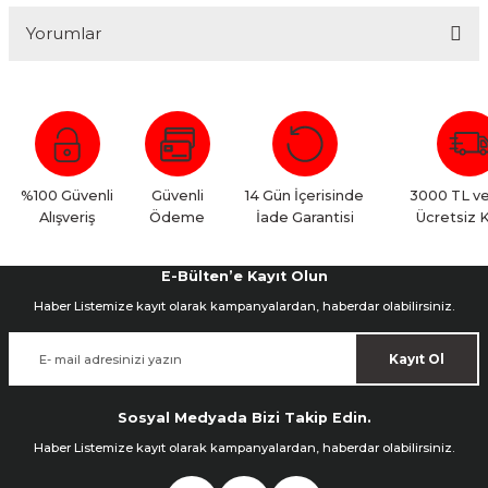
Yorumlar
Bu ürüne ilk yorumu siz yapın!
Yorum Yaz
%100 Güvenli
Güvenli
14 Gün İçerisinde
3000 TL ve
Alışveriş
Ödeme
İade Garantisi
Ücretsiz 
E-Bülten’e Kayıt Olun
Haber Listemize kayıt olarak kampanyalardan, haberdar olabilirsiniz.
Kayıt Ol
Sosyal Medyada Bizi Takip Edin.
Haber Listemize kayıt olarak kampanyalardan, haberdar olabilirsiniz.