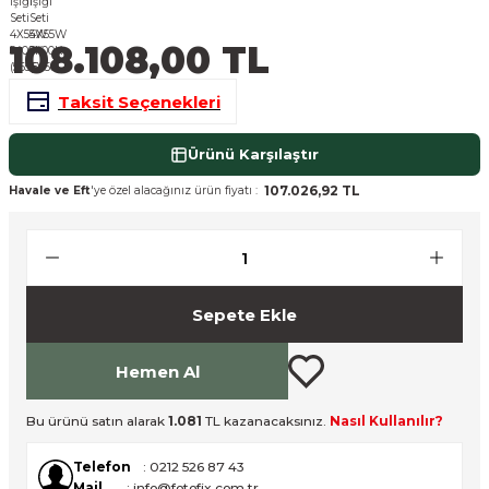
nsleri
m Cihazları
Aksesuarları
108.108,00 TL
aları
onlar
Taksit Seçenekleri
nları
Ürünü Karşılaştır
ndalar
107.026,92 TL
Havale ve Eft
'ye özel alacağınız ürün fiyatı :
 Işıklar
om Standlar
Sepete Ekle
esuarları
Hemen Al
Işıklar
uar
Bu ürünü satın alarak
1.081
TL kazanacaksınız.
Nasıl Kullanılır?
Işık Setleri
Telefon
: 0212 526 87 43
Mail
: info@fotofix.com.tr