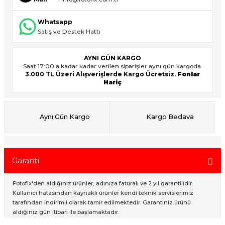
Whatsapp
Satış ve Destek Hattı
ık Setleri
ar
onlar
AYNI GÜN KARGO
Saat 17:00 a kadar kadar verilen siparişler aynı gün kargoda.
3.000 TL Üzeri Alışverişlerde Kargo Ücretsiz.
Fonlar
rlar
Hariç
Aynı Gün Kargo
Kargo Bedava
Garanti
Fotofix'den aldığınız ürünler, adınıza faturalı ve 2 yıl garantilidir.
Kullanıcı hatasından kaynaklı ürünler kendi teknik servislerimiz
tarafından indirimli olarak tamir edilmektedir. Garantiniz ürünü
aldığınız gün itibari ile başlamaktadır.