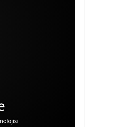
e
olojisi