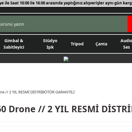
ye ile Saat 10:00 ile 16:00 arasında yaptığınız alışverişler aynı gün karg
Gimbal &
Stüdyo
Audi
Tripod
Çanta
Sabitleyici
Işık
Ses
rone // 2 YIL RESMİ DİSTRİBÖTÖR GARANTİLİ
360 Drone // 2 YIL RESMİ DİS