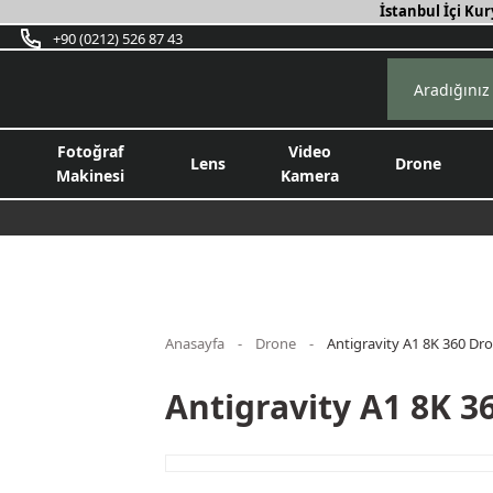
İstanbul İçi Kur
+90 (0212) 526 87 43
Fotoğraf
Video
Lens
Drone
Makinesi
Kamera
Anasayfa
Drone
Antigravity A1 8K 360 D
Antigravity A1 8K 