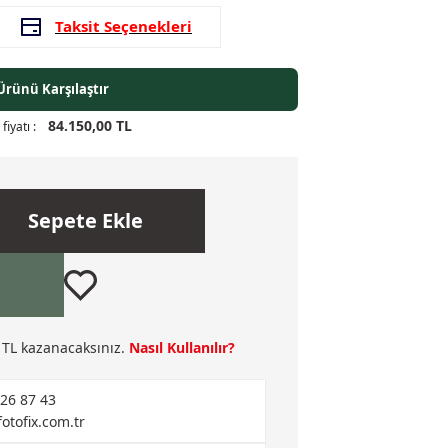
Taksit Seçenekleri
Ürünü Karşılaştır
84.150,00 TL
fiyatı :
Sepete Ekle
TL kazanacaksınız.
Nasıl Kullanılır?
526 87 43
fotofix.com.tr