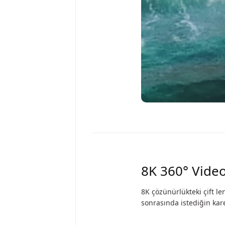
8K 360° Vide
8K çözünürlükteki çift le
sonrasında istediğin kare