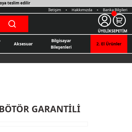
oya teslim edilir
İletişim
Hakkımızda
Banka Bilgileri
ÜYELİK
SEPETİM
o
Bilgisayar
Aksesuar
2. El Ürünler
Bileşenleri
TRİBÖTÖR GARANTİLİ