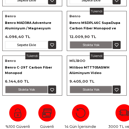
Sepete Ekle
Sepete Ekle
nsleri
m Cihazları
Aksesuarları
Tükendi
Benro
Benro
aları
onlar
Benro MAD38A Adventure
Benro MSDPL46C SupaDupa
Aluminyum / Magnesyum
Carbon Fiber Monopod ve
Monopod
Düzlem Ayarlı Panoramik Kafa
nları
4.096,40 TL
12.009,90 TL
Sepete Ekle
Stokta Yok
ndalar
Tükendi
Tükendi
Benro
MİLİBOO
 Işıklar
Benro C-29T Carbon Fiber
Miliboo MTT705ASWH
Monopod
Alüminyum Video
om Standlar
Monopod(Başlık Olmadan)
6.144,60 TL
9.405,00 TL
Stokta Yok
Stokta Yok
esuarları
Işıklar
uar
Işık Setleri
%100 Güvenli
Güvenli
14 Gün İçerisinde
3000 TL ve