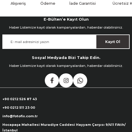
Alışveriş
Ödeme
İade Garantisi
Ücretsiz 
ık Setleri
ar
E-Bülten’e Kayıt Olun
Haber Listemize kayıt olarak kampanyalardan, haberdar olabilirsiniz.
onlar
Kayıt Ol
rlar
Sosyal Medyada Bizi Takip Edin.
Haber Listemize kayıt olarak kampanyalardan, haberdar olabilirsiniz.
+90 0212 526 87 43
+90 0212 511 23 00
info@fotofix.com.tr
Hocapaşa Mahallesi Muradiye Caddesi Hayyam Çarşısı 9/411 FAtih/
İstanbul