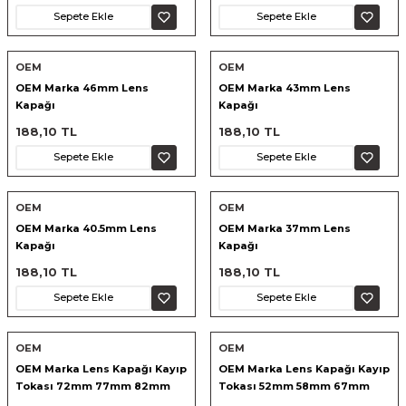
Sepete Ekle
Sepete Ekle
ık Setleri
ar
OEM
OEM
OEM Marka 46mm Lens
OEM Marka 43mm Lens
onlar
Kapağı
Kapağı
188,10 TL
188,10 TL
rlar
Sepete Ekle
Sepete Ekle
OEM
OEM
OEM Marka 40.5mm Lens
OEM Marka 37mm Lens
Kapağı
Kapağı
188,10 TL
188,10 TL
Sepete Ekle
Sepete Ekle
OEM
OEM
OEM Marka Lens Kapağı Kayıp
OEM Marka Lens Kapağı Kayıp
Tokası 72mm 77mm 82mm
Tokası 52mm 58mm 67mm