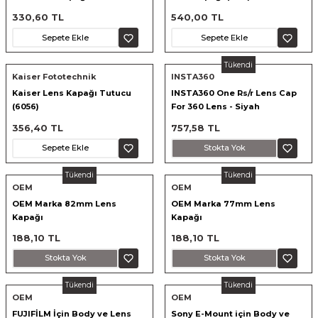
330,60 TL
540,00 TL
Sepete Ekle
Sepete Ekle
Tükendi
Kaiser Fototechnik
INSTA360
Kaiser Lens Kapağı Tutucu
INSTA360 One Rs/r Lens Cap
(6056)
For 360 Lens - Siyah
356,40 TL
757,58 TL
Sepete Ekle
Stokta Yok
Tükendi
Tükendi
OEM
OEM
OEM Marka 82mm Lens
OEM Marka 77mm Lens
Kapağı
Kapağı
188,10 TL
188,10 TL
Stokta Yok
Stokta Yok
Tükendi
Tükendi
OEM
OEM
FUJIFİLM İçin Body ve Lens
Sony E-Mount için Body ve