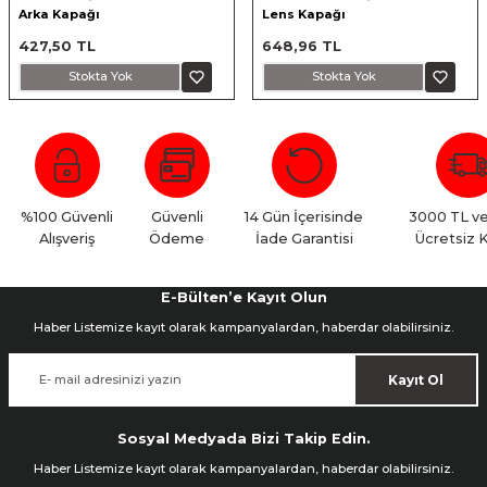
Arka Kapağı
Lens Kapağı
427,50 TL
648,96 TL
Stokta Yok
Stokta Yok
%100 Güvenli
Güvenli
14 Gün İçerisinde
3000 TL ve
Alışveriş
Ödeme
İade Garantisi
Ücretsiz 
E-Bülten’e Kayıt Olun
Haber Listemize kayıt olarak kampanyalardan, haberdar olabilirsiniz.
Kayıt Ol
Sosyal Medyada Bizi Takip Edin.
Haber Listemize kayıt olarak kampanyalardan, haberdar olabilirsiniz.