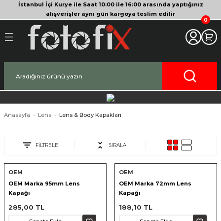
İstanbul İçi Kurye ile Saat 10:00 ile 16:00 arasında yaptığınız
Geri Dön
Geri Dön
Geri Dön
Geri Dön
Geri Dön
Geri Dön
Geri Dön
Geri Dön
Geri Dön
Geri Dön
Geri Dön
alışverişler aynı gün kargoya teslim edilir
0
akinesi
era
bitleyici
Bileşenleri
Makinesi
nsleri
deo Kameralar
imbal
si Tripodları
rı
af Makinesi
 Lensleri
o Kameralar
ları
yici Gimbal
eri
ripodları
af Makinesi
i
lar
ici Aksesuarları
temleri
ü Tripodlar
a
arı
ar
Anasayfa
Lens
Lens & Body Kapakları
af Makinesi
ertör
 Tripodları
nlar
lar
FİLTRELE
SIRALA
pakları
lar
OEM
OEM
OEM Marka 95mm Lens
OEM Marka 72mm Lens
zları
ırları
rlar
ri ve Tüyler
Kapağı
Kapağı
285,00 TL
188,10 TL
 Aksesuarları
rları
ı
lar