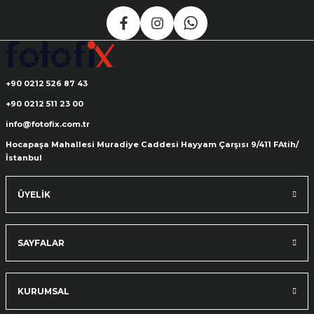
+90 0212 526 87 43
+90 0212 511 23 00
info@fotofix.com.tr
Hocapaşa Mahallesi Muradiye Caddesi Hayyam Çarşısı 9/411 FAtih/
İstanbul
ÜYELİK
SAYFALAR
KURUMSAL