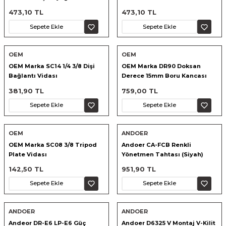
473,10 TL
473,10 TL
Sepete Ekle
Sepete Ekle
OEM
OEM
OEM Marka SC14 1/4 3/8 Dişi
OEM Marka DR90 Doksan
Bağlantı Vidası
Derece 15mm Boru Kancası
381,90 TL
759,00 TL
Sepete Ekle
Sepete Ekle
OEM
ANDOER
OEM Marka SC08 3/8 Tripod
Andoer CA-FCB Renkli
Plate Vidası
Yönetmen Tahtası (Siyah)
D9502
142,50 TL
951,90 TL
Sepete Ekle
Sepete Ekle
ANDOER
ANDOER
Andeor DR-E6 LP-E6 Güç
Andoer D6325 V Montaj V-Kilit