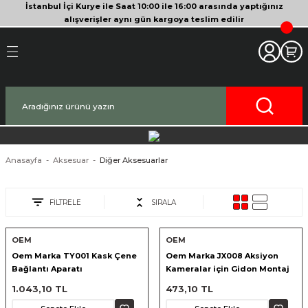
İstanbul İçi Kurye ile Saat 10:00 ile 16:00 arasında yaptığınız
Geri Dön
Geri Dön
Geri Dön
Geri Dön
Geri Dön
Geri Dön
Geri Dön
Geri Dön
Geri Dön
Geri Dön
Geri Dön
alışverişler aynı gün kargoya teslim edilir
akinesi
era
bitleyici
Bileşenleri
Makinesi
nsleri
deo Kameralar
imbal
si Tripodları
rı
af Makinesi
 Lensleri
o Kameralar
ları
yici Gimbal
eri
ripodları
af Makinesi
i
lar
ici Aksesuarları
temleri
ü Tripodlar
a
arı
ar
Anasayfa
Aksesuar
Diğer Aksesuarlar
af Makinesi
ertör
 Tripodları
nlar
lar
FİLTRELE
SIRALA
pakları
lar
OEM
OEM
Oem Marka TY001 Kask Çene
Oem Marka JX008 Aksiyon
zları
ırları
rlar
ri ve Tüyler
Bağlantı Aparatı
Kameralar için Gidon Montaj
Kelepçesi
1.043,10 TL
473,10 TL
 Aksesuarları
rları
ı
lar