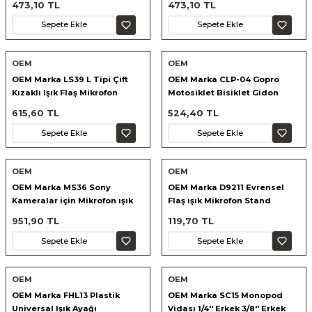
473,10 TL
473,10 TL
Sepete Ekle
Sepete Ekle
OEM
OEM
OEM Marka LS39 L Tipi Çift
OEM Marka CLP-04 Gopro
Kızaklı Işık Flaş Mikrofon
Motosiklet Bisiklet Gidon
Tutucu
Kelepçesi
615,60 TL
524,40 TL
Sepete Ekle
Sepete Ekle
OEM
OEM
OEM Marka MS36 Sony
OEM Marka D9211 Evrensel
Kameralar için Mikrofon ışık
Flaş ışık Mikrofon Stand
Yuvası
951,90 TL
119,70 TL
Sepete Ekle
Sepete Ekle
OEM
OEM
OEM Marka FHL13 Plastik
OEM Marka SC15 Monopod
Universal Işık Ayağı
Vidası 1/4'' Erkek 3/8'' Erkek