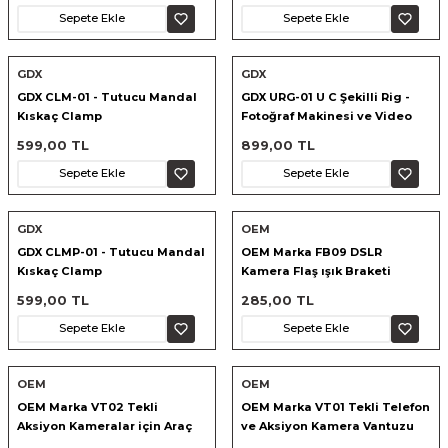
Sepete Ekle
Sepete Ekle
ık Setleri
ar
GDX
GDX
GDX CLM-01 - Tutucu Mandal
GDX URG-01 U C Şekilli Rig -
onlar
Kıskaç Clamp
Fotoğraf Makinesi ve Video
Kamera Tutucu
599,00 TL
899,00 TL
rlar
Sepete Ekle
Sepete Ekle
GDX
OEM
GDX CLMP-01 - Tutucu Mandal
OEM Marka FB09 DSLR
Kıskaç Clamp
Kamera Flaş ışık Braketi
599,00 TL
285,00 TL
Sepete Ekle
Sepete Ekle
OEM
OEM
OEM Marka VT02 Tekli
OEM Marka VT01 Tekli Telefon
Aksiyon Kameralar için Araç
ve Aksiyon Kamera Vantuzu
Vantuzu