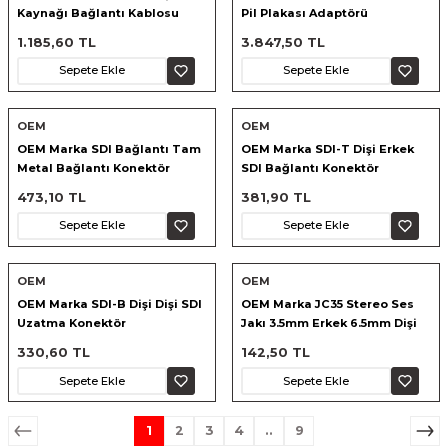
Kaynağı Bağlantı Kablosu
Pil Plakası Adaptörü
1.185,60 TL
3.847,50 TL
Sepete Ekle
Sepete Ekle
OEM
OEM
OEM Marka SDI Bağlantı Tam
OEM Marka SDI-T Dişi Erkek
Metal Bağlantı Konektör
SDI Bağlantı Konektör
473,10 TL
381,90 TL
Sepete Ekle
Sepete Ekle
OEM
OEM
OEM Marka SDI-B Dişi Dişi SDI
OEM Marka JC35 Stereo Ses
Uzatma Konektör
Jakı 3.5mm Erkek 6.5mm Dişi
Adaptörü
330,60 TL
142,50 TL
Sepete Ekle
Sepete Ekle
1
2
3
4
..
9