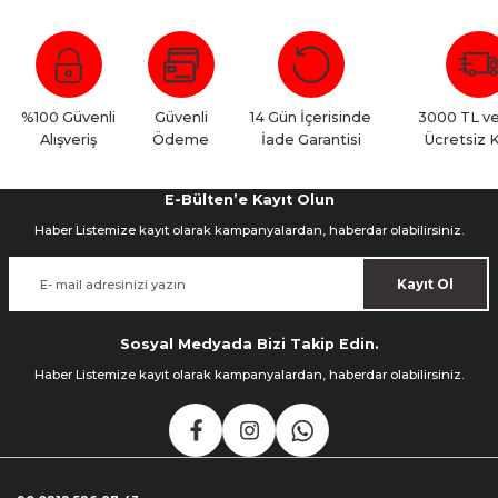
%100 Güvenli
Güvenli
14 Gün İçerisinde
3000 TL ve
Alışveriş
Ödeme
İade Garantisi
Ücretsiz 
E-Bülten’e Kayıt Olun
Haber Listemize kayıt olarak kampanyalardan, haberdar olabilirsiniz.
Kayıt Ol
Sosyal Medyada Bizi Takip Edin.
Haber Listemize kayıt olarak kampanyalardan, haberdar olabilirsiniz.