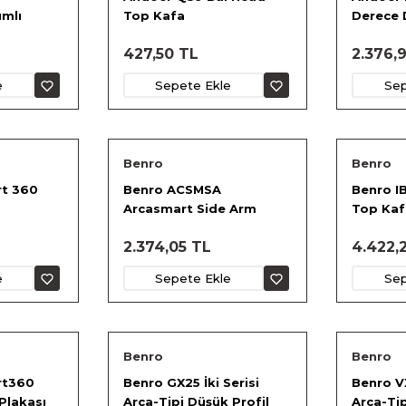
ımlı
Top Kafa
Derece
Panoram
427,50 TL
2.376,
e
Sepete Ekle
Sep
Benro
Benro
rt 360
Benro ACSMSA
Benro IB
Arcasmart Side Arm
Top Kaf
2.374,05 TL
4.422,
e
Sepete Ekle
Sep
Benro
Benro
rt360
Benro GX25 İki Serisi
Benro VX
Plakası
Arca-Tipi Düşük Profil
Arca-Ti