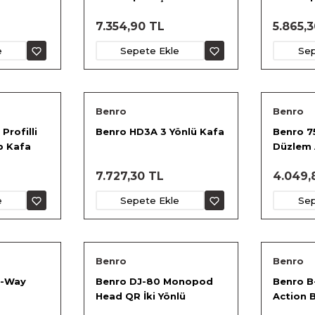
Alüminyum Ball Head
Head
7.354,90 TL
5.865,
e
Sepete Ekle
Sep
Benro
Benro
Profilli
Benro HD3A 3 Yönlü Kafa
Benro 7
p Kafa
Düzlem
7.727,30 TL
4.049,
e
Sepete Ekle
Sep
Benro
Benro
3-Way
Benro DJ-80 Monopod
Benro B
Head QR İki Yönlü
Action B
Monopod Kafa