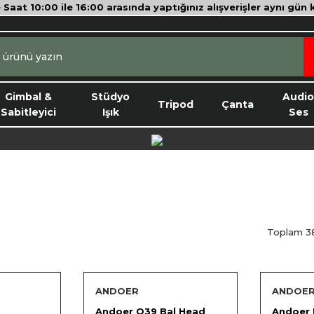
e Saat 10:00 ile 16:00 arasında yaptığınız alışverişler aynı gün
Gimbal &
Stüdyo
Audi
Tripod
Çanta
Sabitleyici
Işık
Ses
Toplam 3
ANDOER
ANDOE
Andoer Q39 Bal Head
Andoer