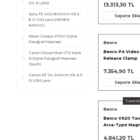
DC III LENS
13.313,30 TL
Sony FE 400-800mm f/6.3-
Sepete Ekl
8 G OSS Lens (HEMEN
KARGO)
Nikon Coolpix P1100 Dijital
Fotoğraf Makinesi
Benro
Benro P4 Video
Canon PowerShot G7X Mark
Release Clamp
III Dijital Fotoğraf Makinesi
(Siyah)
7.354,90 TL
Canon RF 24-240mm f/4-6.3
IS USM Lens
Sepete Ekl
Tükendi
Benro
Benro VX20 Two
Arca-Type Mag
Ball Head
4.841,20 TL