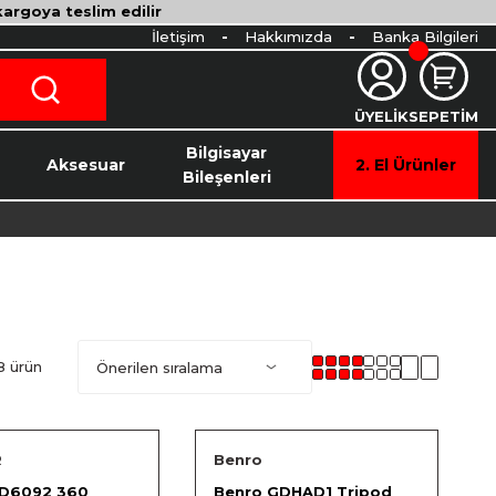
 kargoya teslim edilir
İletişim
Hakkımızda
Banka Bilgileri
ÜYELİK
SEPETİM
o
Bilgisayar
Aksesuar
2. El Ürünler
Bileşenleri
8 ürün
R
Benro
 D6092 360
Benro GDHAD1 Tripod