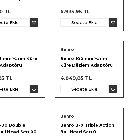
30 TL
6.935,95 TL
ete Ekle
Sepete Ekle
Benro
5 mm Yarım Küre
Benro 100 mm Yarım
 Adaptörü
Küre Düzlem Adaptörü
85 TL
4.049,85 TL
ete Ekle
Sepete Ekle
Benro
-00 Double
Benro B-0 Triple Action
all Head Seri 00
Ball Head Seri 0