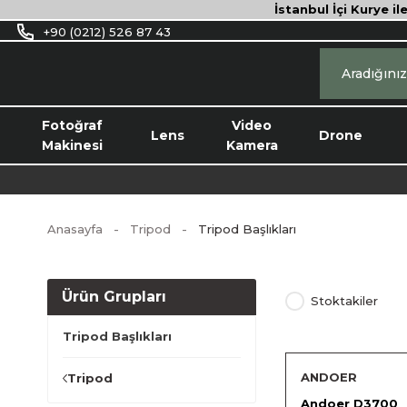
İstanbul İçi Kurye il
+90 (0212) 526 87 43
Fotoğraf
Video
Lens
Drone
Makinesi
Kamera
Anasayfa
Tripod
Tripod Başlıkları
Ürün Grupları
Stoktakiler
Tripod Başlıkları
ANDOER
Tripod
Andoer D3700