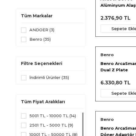
Alüminyum Alaş
Bilyalı Top Kafa
Tüm Markalar
2.376,90 TL
Sepete Ekl
ANDOER (3)
Benro (35)
Benro
Filtre Seçenekleri
Benro ArcaSma
Dual Z Plate
İndirimli Ürünler (35)
6.330,80 TL
Sepete Ekl
Tüm Fiyat Aralıkları
5001 TL - 10000 TL (14)
Benro
2501 TL - 5000 TL (9)
Benro ArcaSma
10001 TL - 50000 TL (8)
Döner Adaptör 