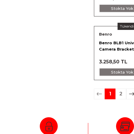
Stokta Yok
Tükendi
Benro
Benro BLB1 Univ
Camera Bracket
3.258,50 TL
Stokta Yok
1
2