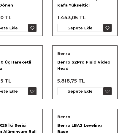
 Dönen
Kafa Yükseltici
ik Top Kafa
90 TL
1.443,05 TL
ete Ekle
Sepete Ekle
Benro
0 Üç Hareketli
Benro S2Pro Fluid Video
a
Head
25 TL
5.818,75 TL
ete Ekle
Sepete Ekle
Benro
25 İki Serisi
Benro LBA2 Leveling
pi Alüminyum Ball
Base