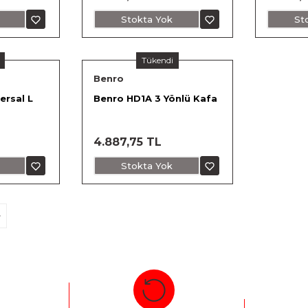
Stokta Yok
St
Tükendi
Benro
ersal L
Benro HD1A 3 Yönlü Kafa
4.887,75 TL
Stokta Yok