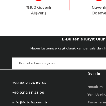
%100 Güvenli
Güvenli
Alışveriş
Ödem
E-Bülten’e Kayıt Olun
Haber Listemize kayıt olarak kampanyalardan, hab
ÜYELİK
+90 0212 526 87 43
Hesabım
+90 0212 511 23 00
Yeni Üyelik
info@fotofix.com.tr
Favorilerin