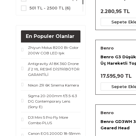
501 TL - 2500 TL (6)
2.280,95 TL
1 TL - 500 TL (1)
Sepete Ekl
En Populer Olanlar
Zhiyun Molus B200 Bi-Color
Benro
200W COB LED Işık
Benro G3 Düşük 
Üç Hareketli To
Antigravity A1 8K 360 Drone
// 2 YIL RESMİ DİSTRİBÖTÖR
GARANTİLİ
17.595,90 TL
Nikon ZR 6K Sinema Kamera
Sepete Ekl
Sigma 20-200mm f/3.5-6.3
DG Contemporary Lens
(Sony E)
Benro
DJI Mini 5 Pro Fly More
Benro GD3WH 
Combo PLUS
Geared Head
Canon EOS 2000D 18-55mm