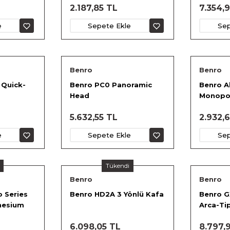
2.187,85 TL
7.354,
e
Sepete Ekle
Sep
Benro
Benro
 Quick-
Benro PC0 Panoramic
Benro 
Head
Monopo
5.632,55 TL
2.932,
e
Sepete Ekle
Sep
Tükendi
Benro
Benro
 Series
Benro HD2A 3 Yönlü Kafa
Benro GX
nesium
Arca-Tip
Alüminy
6.098,05 TL
8.797,