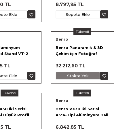
90 TL
8.797,95 TL
ete Ekle
Sepete Ekle
Tükendi
Benro
Aluminyum
Benro Panoramik & 3D
d Stand VT-2
Çekim için Fotoğraf
Makinesi Başlığı
65 TL
32.212,60 TL
ete Ekle
Stokta Yok
Tükendi
Tükendi
Benro
30 İki Serisi
Benro VX30 İki Serisi
i Düşük Profil
Arca-Tipi Alüminyum Ball
um Ball Head
Head
95 TL
6.842,85 TL