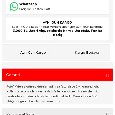
Whatsapp
Satış ve Destek Hattı
ık Setleri
ar
AYNI GÜN KARGO
Saat 17:00 a kadar kadar verilen siparişler aynı gün kargoda.
onlar
3.000 TL Üzeri Alışverişlerde Kargo Ücretsiz.
Fonlar
Hariç
rlar
Aynı Gün Kargo
Kargo Bedava
Garanti
Fotofix'den aldığınız ürünler, adınıza faturalı ve 2 yıl garantilidir.
Kullanıcı hatasından kaynaklı ürünler kendi teknik servislerimiz
tarafından indirimli olarak tamir edilmektedir. Garantiniz ürünü
aldığınız gün itibari ile başlamaktadır.
Kurumsal Satış