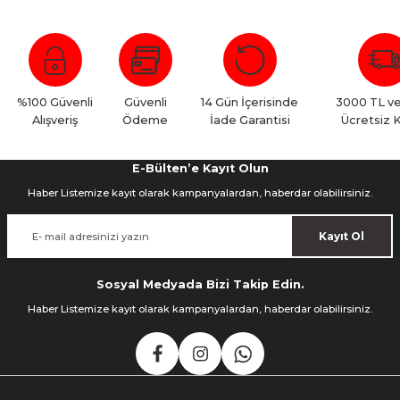
Bu ürüne ilk yorumu siz yapın!
Yorum Yaz
%100 Güvenli
Güvenli
14 Gün İçerisinde
3000 TL ve
Alışveriş
Ödeme
İade Garantisi
Ücretsiz 
E-Bülten’e Kayıt Olun
Haber Listemize kayıt olarak kampanyalardan, haberdar olabilirsiniz.
Kayıt Ol
Sosyal Medyada Bizi Takip Edin.
Haber Listemize kayıt olarak kampanyalardan, haberdar olabilirsiniz.