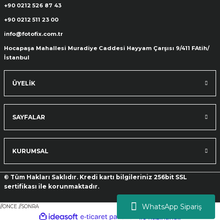
+90 0212 526 87 43
+90 0212 511 23 00
info@fotofix.com.tr
Hocapaşa Mahallesi Muradiye Caddesi Hayyam Çarşısı 9/411 FAtih/
İstanbul
ÜYELİK
SAYFALAR
KURUMSAL
© Tüm Hakları Saklıdır. Kredi kartı bilgileriniz 256bit SSL
sertifikası ile korunmaktadır.
WhatsApp Sipariş
//ONCE
//SONRA
ideasoft
ile
e-