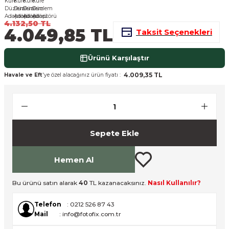
nsleri
m Cihazları
Aksesuarları
4.132,50 TL
4.049,85 TL
Taksit Seçenekleri
aları
onlar
Ürünü Karşılaştır
nları
4.009,35 TL
Havale ve Eft
'ye özel alacağınız ürün fiyatı :
ndalar
 Işıklar
Sepete Ekle
om Standlar
Hemen Al
esuarları
Bu ürünü satın alarak
40
TL kazanacaksınız.
Nasıl Kullanılır?
Işıklar
uar
Telefon
: 0212 526 87 43
Işık Setleri
Mail
: info@fotofix.com.tr