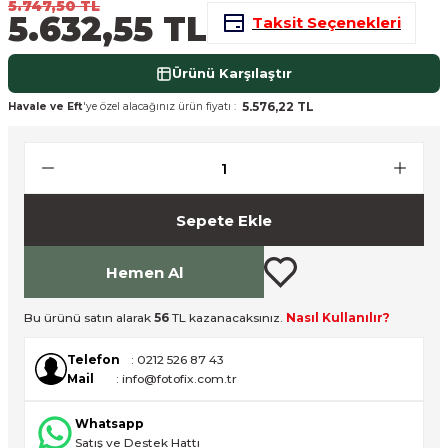
5.747,50 TL
5.632,55 TL
Taksit Seçenekleri
nsleri
m Cihazları
Aksesuarları
aları
onlar
Ürünü Karşılaştır
5.576,22 TL
Havale ve Eft
'ye özel alacağınız ürün fiyatı :
nları
ndalar
Sepete Ekle
 Işıklar
om Standlar
Hemen Al
esuarları
Bu ürünü satın alarak
56
TL kazanacaksınız.
Nasıl Kullanılır?
Telefon
: 0212 526 87 43
Işıklar
uar
Mail
: info@fotofix.com.tr
Işık Setleri
Whatsapp
Satış ve Destek Hattı