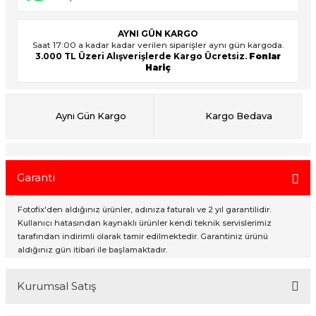
AYNI GÜN KARGO
Saat 17:00 a kadar kadar verilen siparişler aynı gün kargoda.
ık Setleri
ar
3.000 TL Üzeri Alışverişlerde Kargo Ücretsiz.
Fonlar
Hariç
onlar
rlar
Aynı Gün Kargo
Kargo Bedava
Garanti
Fotofix'den aldığınız ürünler, adınıza faturalı ve 2 yıl garantilidir.
Kullanıcı hatasından kaynaklı ürünler kendi teknik servislerimiz
tarafından indirimli olarak tamir edilmektedir. Garantiniz ürünü
aldığınız gün itibari ile başlamaktadır.
Kurumsal Satış