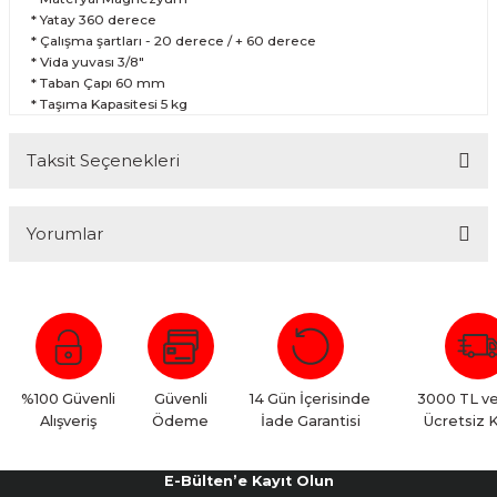
* Yatay 360 derece
* Çalışma şartları - 20 derece / + 60 derece
* Vida yuvası 3/8"
* Taban Çapı 60 mm
* Taşıma Kapasitesi 5 kg
Taksit Seçenekleri
Yorumlar
Bu ürüne ilk yorumu siz yapın!
Yorum Yaz
%100 Güvenli
Güvenli
14 Gün İçerisinde
3000 TL ve
Alışveriş
Ödeme
İade Garantisi
Ücretsiz 
E-Bülten’e Kayıt Olun