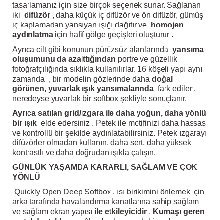
tasarlamanız için size birçok seçenek sunar. Sağlanan
iki
difüzör
, daha küçük iç difüzör ve ön difüzör, gümüş
iç kaplamadan yansıyan ışığı dağıtır ve
homojen
aydınlatma
için hafif gölge geçişleri oluşturur .
Ayrıca cilt gibi konunun pürüzsüz alanlarında
yansıma
oluşumunu da azalttığından
portre ve güzellik
fotoğrafçılığında sıklıkla kullanılırlar. 16 köşeli yapı aynı
zamanda , bir modelin gözlerinde daha
doğal
görünen, yuvarlak ışık yansımalarında
fark edilen,
neredeyse yuvarlak bir softbox şekliyle sonuçlanır.
Ayrıca satılan grid/ızgara ile
daha yoğun, daha yönlü
bir ışık
elde edersiniz . Petek ile motifinizi daha hassas
ve kontrollü bir şekilde aydınlatabilirsiniz. Petek ızgarayı
difüzörler olmadan kullanın, daha sert, daha yüksek
kontrastlı ve daha doğrudan ışıkla çalışın.
GÜNLÜK YAŞAMDA KARARLI, SAĞLAM VE ÇOK
YÖNLÜ
Quickly Open Deep Softbox , ısı birikimini önlemek için
arka tarafında havalandırma kanatlarına sahip sağlam
ve sağlam ekran yapısı
ile
etkileyicidir
.
Kumaşı geren