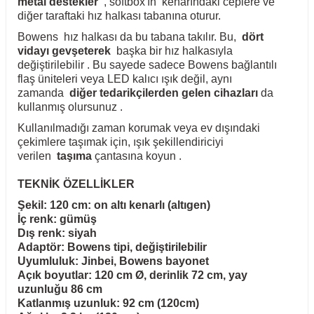
metal destekler
, softbox'ın kenarındaki ceplere ve
diğer taraftaki hız halkası tabanına oturur.
Bowens hız halkası da bu tabana takılır. Bu,
dört
vidayı gevşeterek
başka bir hız halkasıyla
değiştirilebilir . Bu sayede sadece Bowens bağlantılı
flaş üniteleri veya LED kalıcı ışık değil, aynı
zamanda
diğer tedarikçilerden gelen cihazları
da
kullanmış olursunuz .
Kullanılmadığı zaman korumak veya ev dışındaki
çekimlere taşımak için, ışık şekillendiriciyi
verilen
taşıma
çantasına koyun .
TEKNİK ÖZELLİKLER
Şekil: 120 cm: on altı kenarlı (altıgen)
İç renk: gümüş
Dış renk: siyah
Adaptör: Bowens tipi, değiştirilebilir
Uyumluluk: Jinbei, Bowens bayonet
Açık boyutlar: 120 cm Ø, derinlik 72 cm, yay
uzunluğu 86 cm
Katlanmış uzunluk: 92 cm (120cm)