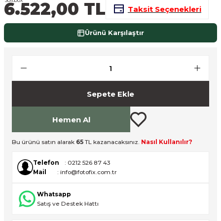
6.522,00 TL
Taksit Seçenekleri
nsleri
m Cihazları
Aksesuarları
Ürünü Karşılaştır
aları
onlar
nları
ndalar
Sepete Ekle
 Işıklar
Hemen Al
om Standlar
Bu ürünü satın alarak
65
TL kazanacaksınız.
Nasıl Kullanılır?
esuarları
Telefon
: 0212 526 87 43
Mail
: info@fotofix.com.tr
Işıklar
uar
Whatsapp
Satış ve Destek Hattı
Işık Setleri