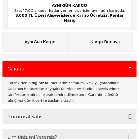
AYNI GÜN KARGO
Saat 17:00 a kadar kadar verilen siparişler aynı gün kargoda.
3.000 TL Üzeri Alışverişlerde Kargo Ücretsiz.
Fonlar
ık Setleri
ar
Hariç
onlar
Aynı Gün Kargo
Kargo Bedava
rlar
Garanti
Fotofix'den aldığınız ürünler, adınıza faturalı ve 2 yıl garantilidir.
Kullanıcı hatasından kaynaklı ürünler kendi teknik servislerimiz
tarafından indirimli olarak tamir edilmektedir. Garantiniz ürünü
aldığınız gün itibari ile başlamaktadır.
Kurumsal Satış
2007 Yılından bu yana hizmet veren Fotofix İstanbulda 2 mağaza ve
Limitiniz mi Yetersiz?
online web sitesi olan www.fotofix.com.tr üzerinden hizmet