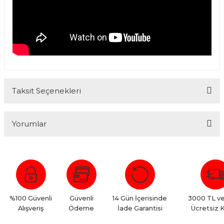
Taksit Seçenekleri
Yorumlar
Bu ürüne ilk yorumu siz yapın!
Yorum Yaz
%100 Güvenli
Güvenli
14 Gün İçerisinde
3000 TL ve
Alışveriş
Ödeme
İade Garantisi
Ücretsiz 