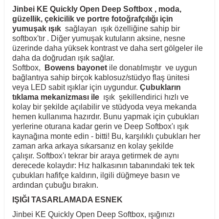
Jinbei KE Quickly Open Deep Softbox
, moda,
güzellik, çekicilik ve portre fotoğrafçılığı için
yumuşak ışık
sağlayan ışık özelliğine sahip bir
softbox'tır . Diğer yumuşak kutuların aksine, nesne
üzerinde daha yüksek kontrast ve daha sert gölgeler ile
daha da doğrudan ışık sağlar.
Softbox,
Bowens bayonet
ile donatılmıştır ve uygun
bağlantıya sahip birçok kablosuz/stüdyo flaş ünitesi
veya LED sabit ışıklar için uygundur.
Çubukların
tıklama mekanizması ile
ışık şekillendirici hızlı ve
kolay bir şekilde açılabilir ve stüdyoda veya mekanda
hemen kullanıma hazırdır. Bunu yapmak için çubukları
yerlerine oturana kadar gerin ve Deep Softbox'ı ışık
kaynağına monte edin - bitti! Bu, karşılıklı çubukları her
zaman arka arkaya sıkarsanız en kolay şekilde
çalışır. Softbox'ı tekrar bir araya getirmek de aynı
derecede kolaydır: Hız halkasının tabanındaki tek tek
çubukları hafifçe kaldırın, ilgili düğmeye basın ve
ardından çubuğu bırakın.
IŞIĞI TASARLAMADA ESNEK
Jinbei KE Quickly Open Deep Softbox, ışığınızı