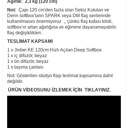
Ağırlık: 2,3 kg (120 cm)
Not:
Çapı 120 cm'den fazla olan Sekiz Kutuları ve
Derin softbox'ların SPARK veya DM flaş serilerinde
kullanılmasını önermiyoruz
,
çünkü flaş kafası kilidi,
softbox'ın artan ağırlığına ve eğimine dayanamayabilir.
flaş değişiklikleri.
TESLİMAT KAPSAMI
1 x Jinbei KE 120cm Hızlı Açılan Deep Softbox
1 x iç difüzör, beyaz
1 x ön difüzör, beyaz
1 x taşıma çantası
Not: Gösterilen stüdyo flaşı teslimat kapsamına dahil
değildir.
ÜRÜN VİDEOSUNU İZLEMEK İÇİN TIKLAYINIZ.