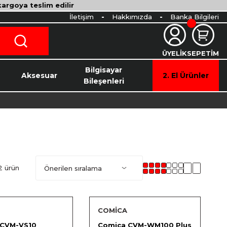
 kargoya teslim edilir
İletişim
Hakkımızda
Banka Bilgileri
ÜYELİK
SEPETİM
o
Bilgisayar
Aksesuar
2. El Ürünler
Bileşenleri
2 ürün
COMİCA
 CVM-VS10
Comica CVM-WM100 Plus