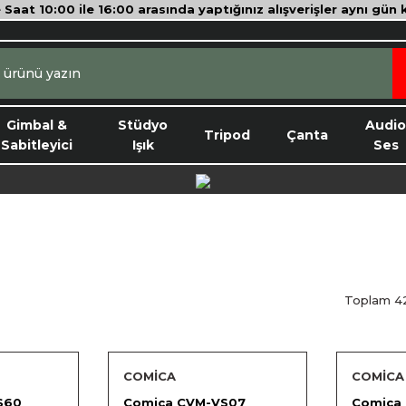
e Saat 10:00 ile 16:00 arasında yaptığınız alışverişler aynı gün
Gimbal &
Stüdyo
Audi
Tripod
Çanta
Sabitleyici
Işık
Ses
Toplam 4
COMİCA
COMİCA
S60
Comica CVM-VS07
Comica