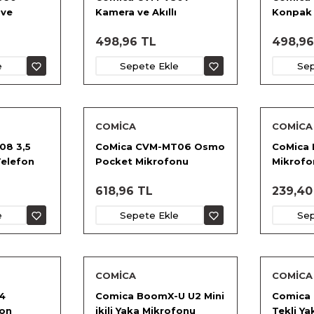
ve
Kamera ve Akıllı
Konpak 
onu
Telefonlar için Mikrofon
Kameral
498,96 TL
498,96
e
Sepete Ekle
Sep
COMİCA
COMİCA
08 3,5
CoMica CVM-MT06 Osmo
CoMica 
Telefon
Pocket Mikrofonu
Mikrofo
618,96 TL
239,40
e
Sepete Ekle
Sep
COMİCA
COMİCA
4
Comica BoomX-U U2 Mini
Comica 
fon
ikili Yaka Mikrofonu
Tekli Y