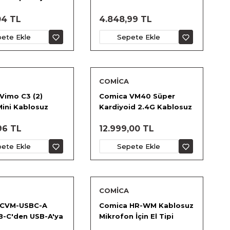
nu
04 TL
4.848,99 TL
ete Ekle
Sepete Ekle
COMİCA
Vimo C3 (2)
Comica VM40 Süper
Mini Kablosuz
Kardiyoid 2.4G Kablosuz
krofonu
Boom Mikrofon
96 TL
12.999,00 TL
ete Ekle
Sepete Ekle
COMİCA
 CVM-USBC-A
Comica HR-WM Kablosuz
-C'den USB-A'ya
Mikrofon İçin El Tipi
r
Adaptör