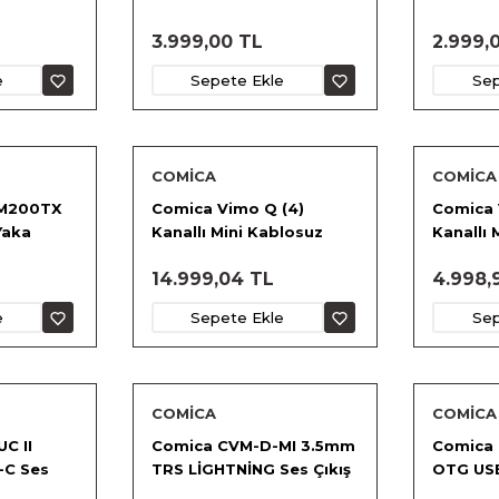
Mikrofo
3.999,00 TL
2.999,
e
Sepete Ekle
Sep
COMİCA
COMİCA
M200TX
Comica Vimo Q (4)
Comica 
Yaka
Kanallı Mini Kablosuz
Kanallı 
n
Mikrofon
Yaka Mi
14.999,04 TL
4.998,
e
Sepete Ekle
Sep
COMİCA
COMİCA
C II
Comica CVM-D-MI 3.5mm
Comica
-C Ses
TRS LİGHTNİNG Ses Çıkış
OTG USB
Kablosu
Mikrofon Kablosu
Adaptö