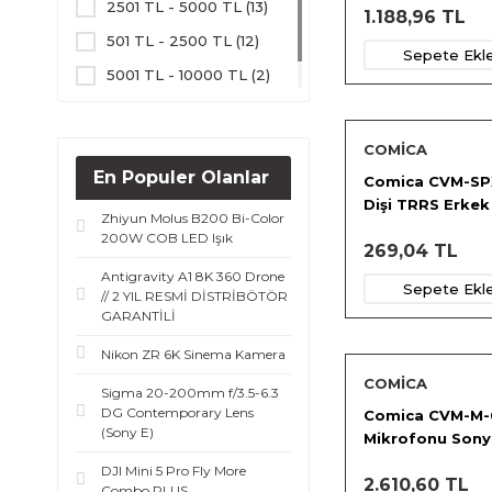
2501 TL - 5000 TL (13)
1.188,96 TL
501 TL - 2500 TL (12)
Sepete Ekl
5001 TL - 10000 TL (2)
10001 TL - 50000 TL (2)
COMİCA
En Populer Olanlar
Comica CVM-SP
Dişi TRRS Erkek
Zhiyun Molus B200 Bi-Color
Dönüşücü Kabl
200W COB LED Işık
269,04 TL
Antigravity A1 8K 360 Drone
Sepete Ekl
// 2 YIL RESMİ DİSTRİBÖTÖR
GARANTİLİ
Nikon ZR 6K Sinema Kamera
COMİCA
Sigma 20-200mm f/3.5-6.3
DG Contemporary Lens
Comica CVM-M-
(Sony E)
Mikrofonu Sony 
DJI Mini 5 Pro Fly More
2.610,60 TL
Combo PLUS