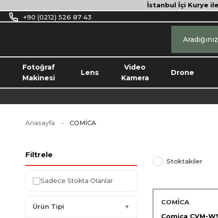
İstanbul İçi Kurye il
+90 (0212) 526 87 43
Fotoğraf
Video
Lens
Drone
Makinesi
Kamera
Anasayfa
COMİCA
Filtrele
Stoktakiler
Sadece Stokta Olanlar
COMİCA
Ürün Tipi
▼
Comica CVM-W