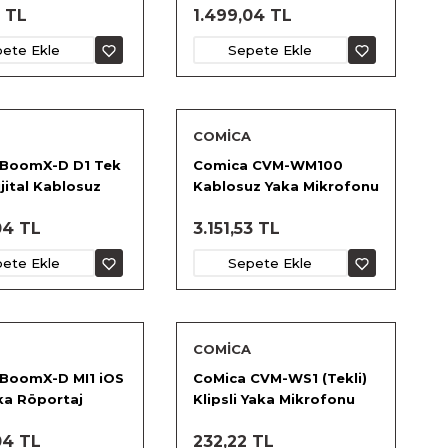
 TL
1.499,04 TL
ete Ekle
Sepete Ekle
COMİCA
 BoomX-D D1 Tek
Comica CVM-WM100
Dijital Kablosuz
Kablosuz Yaka Mikrofonu
n
04 TL
3.151,53 TL
ete Ekle
Sepete Ekle
COMİCA
BoomX-D MI1 iOS
CoMica CVM-WS1 (Tekli)
aka Röportaj
Klipsli Yaka Mikrofonu
u (iPhone için)
için Sünger
04 TL
232,22 TL