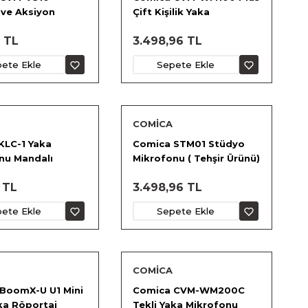
ve Aksiyon
Çift Kişilik Yaka
ar için Mikrofon
Mikrofonu
 TL
3.498,96 TL
ete Ekle
Sepete Ekle
COMİCA
KLC-1 Yaka
Comica STM01 Stüdyo
nu Mandalı
Mikrofonu ( Tehşir Ürünü)
 TL
3.498,96 TL
ete Ekle
Sepete Ekle
COMİCA
BoomX-U U1 Mini
Comica CVM-WM200C
aka Röportaj
Tekli Yaka Mikrofonu