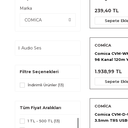
Süngeri
Marka
239,40 TL
COMİCA
Sepete Ekl
COMİCA
Audio Ses
Comica CVM-W
96 Kanal 120m 
Vericisi Mikrofo
1.938,99 TL
Filtre Seçenekleri
Sepete Ekl
İndirimli Ürünler (13)
COMİCA
Tüm Fiyat Aralıkları
Comica CVM-D-U
3.5mm TRS USB
1 TL - 500 TL (13)
Çıkış Mikrofon 