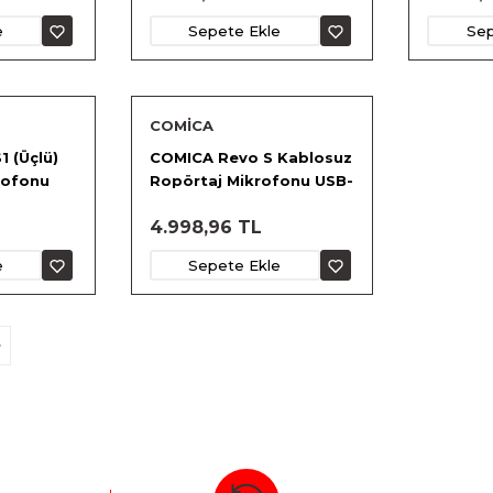
e
Sepete Ekle
Sep
COMİCA
 (Üçlü)
COMICA Revo S Kablosuz
krofonu
Ropörtaj Mikrofonu USB-
C + Lightning Girişli
4.998,96 TL
Telefonlar için
e
Sepete Ekle