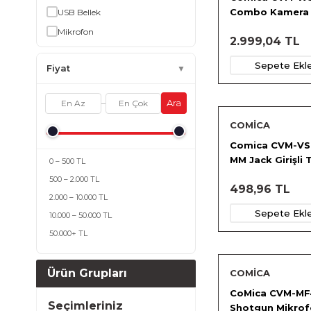
Combo Kamera 
USB Bellek
Telefon Mikrof
Mikrofon
2.999,04 TL
Sepete Ekl
Fiyat
▼
Ara
–
COMİCA
Comica CVM-VS
MM Jack Girişli 
0 – 500 TL
Mikrofonu
500 – 2.000 TL
498,96 TL
2.000 – 10.000 TL
Sepete Ekl
10.000 – 50.000 TL
50.000+ TL
Ürün Grupları
COMİCA
CoMica CVM-MF
Seçimleriniz
Shotgun Mikro