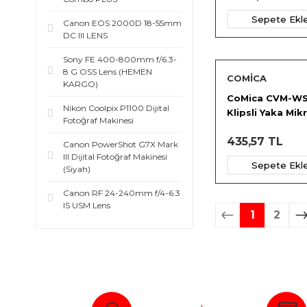
Sepete Ekl
Canon EOS 2000D 18-55mm
DC III LENS
Sony FE 400-800mm f/6.3-
8 G OSS Lens (HEMEN
COMİCA
KARGO)
CoMica CVM-WS1
Nikon Coolpix P1100 Dijital
Klipsli Yaka Mi
Fotoğraf Makinesi
için Sünger
435,57 TL
Canon PowerShot G7X Mark
III Dijital Fotoğraf Makinesi
Sepete Ekl
(Siyah)
Canon RF 24-240mm f/4-6.3
IS USM Lens
1
2