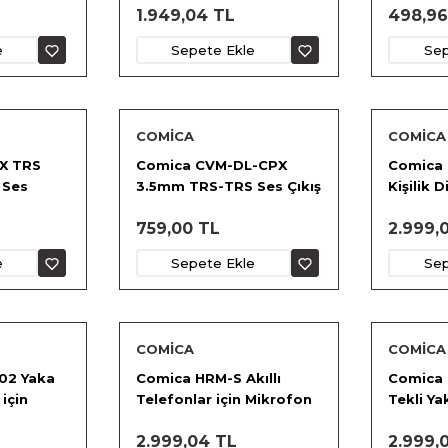
1.949,04 TL
498,96
e
Sepete Ekle
Sep
COMİCA
COMİCA
X TRS
Comica CVM-DL-CPX
Comica
 Ses
3.5mm TRS-TRS Ses Çıkış
Kişilik 
o
Kablosu
Mikrofo
759,00 TL
2.999,
e
Sepete Ekle
Sep
COMİCA
COMİCA
02 Yaka
Comica HRM-S Akıllı
Comica 
için
Telefonlar için Mikrofon
Tekli Y
Mikrofon
2.999,04 TL
2.999,