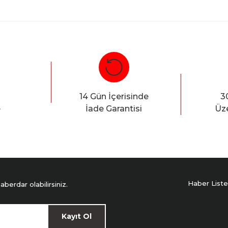
Whatsapp:
0535 495 75 
Bu ürüne ilk yorumu siz yapın!
Yorum Yaz
14 Gün İçerisinde
3
e
İade Garantisi
Üze
Haber Liste
erdar olabilirsiniz.
Kayıt Ol