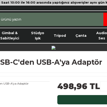
e Saat 10:00 ile 16:00 arasında yaptığınız alışverişler aynı gün
Gimbal &
Stüdyo
Audi
Tripod
Çanta
Sabitleyici
Işık
Ses
B-C'den USB-A'ya Adaptör
498,96 TL