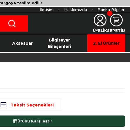
 kargoya teslim edilir
İletişim
Hakkımızda
Banka Bilgileri
ÜYELİK
SEPETİM
o
Bilgisayar
Aksesuar
2. El Ürünler
Bileşenleri
Taksit Seçenekleri
Ürünü Karşılaştır