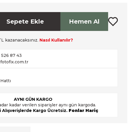
Sepete Ekle
Hemen Al
L kazanacaksınız.
Nasıl Kullanılır?
2 526 87 43
fotofix.com.tr
 Hattı
AYNI GÜN KARGO
adar kadar verilen siparişler aynı gün kargoda.
 Alışverişlerde Kargo Ücretsiz.
Fonlar Hariç