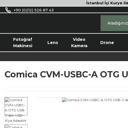
İstanbul İçi Kurye il
+90 (0212) 526 87 43
Fotoğraf
Video
Lens
Drone
Makinesi
Kamera
Comica CVM-USBC-A OTG US