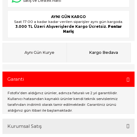
Satış ve Destek Hattı
AYNI GÜN KARGO
ık Setleri
ar
Saat 17:00 a kadar kadar verilen siparişler aynı gün kargoda.
3.000 TL Üzeri Alışverişlerde Kargo Ücretsiz.
Fonlar
Hariç
onlar
rlar
Aynı Gün Kurye
Kargo Bedava
Garanti
Fotofix'den aldığınız ürünler, adınıza faturalı ve 2 yıl garantilidir.
Kullanıcı hatasından kaynaklı ürünler kendi teknik servislerimiz
tarafından indirimli olarak tamir edilmektedir. Garantiniz ürünü
aldığınız gün itibari ile başlamaktadır.
Kurumsal Satış