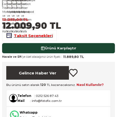
nsleri
m Cihazları
Aksesuarları
aları
onlar
12.255,00 TL
12.009,90 TL
nları
Taksit Seçenekleri
ndalar
Ürünü Karşılaştır
11.889,80 TL
Havale ve Eft
'ye özel alacağınız ürün fiyatı :
 Işıklar
om Standlar
Gelince Haber Ver
esuarları
Bu ürünü satın alarak
120
TL kazanacaksınız.
Nasıl Kullanılır?
Işıklar
uar
Telefon
: 0212 526 87 43
Mail
: info@fotofix.com.tr
Işık Setleri
Whatsapp