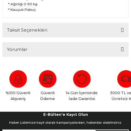
* Ağırlığı 0.90 kg
* Kauçuk Pabuç
Taksit Seçenekleri
Yorumlar
Bu ürüne ilk yorumu siz yapın!
Yorum Yaz
%100 Güvenli
Güvenli
14 Gün İçerisinde
3000 TL ve
Alışveriş
Ödeme
İade Garantisi
Ücretsiz 
E-Bülten’e Kayıt Olun
Haber Listemize kayıt olarak kampanyalardan, haberdar olabilirsiniz.