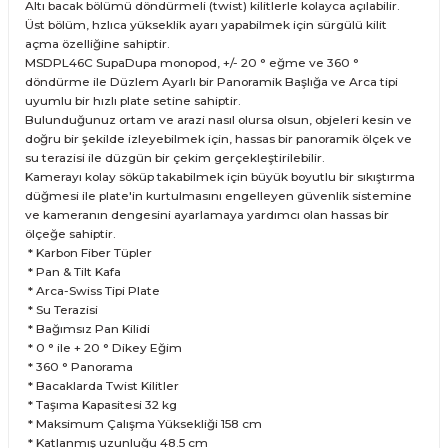
Altı bacak bölümü döndürmeli (twist) kilitlerle kolayca açılabilir.
Üst bölüm, hzlıca yükseklik ayarı yapabilmek için sürgülü kilit
açma özelliğine sahiptir.
MSDPL46C SupaDupa monopod, +/- 20 ° eğme ve 360 ​​°
döndürme ile Düzlem Ayarlı bir Panoramik Başlığa ve Arca tipi
uyumlu bir hızlı plate setine sahiptir.
Bulunduğunuz ortam ve arazi nasıl olursa olsun, objeleri kesin ve
doğru bir şekilde izleyebilmek için, hassas bir panoramik ölçek ve
su terazisi ile düzgün bir çekim gerçekleştirilebilir.
Kamerayı kolay söküp takabilmek için büyük boyutlu bir sıkıştırma
düğmesi ile plate'in kurtulmasını engelleyen güvenlik sistemine
ve kameranın dengesini ayarlamaya yardımcı olan hassas bir
ölçeğe sahiptir.
* Karbon Fiber Tüpler
* Pan & Tilt Kafa
* Arca-Swiss Tipi Plate
* Su Terazisi
* Bağımsız Pan Kilidi
* 0 ° ile + 20 ° Dikey Eğim
* 360 ° Panorama
* Bacaklarda Twist Kilitler
* Taşıma Kapasitesi 32 kg
* Maksimum Çalışma Yüksekliği 158 cm
* Katlanmış uzunluğu 48.5 cm