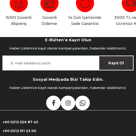
Yorum Yaz
%100 Güvenli
Güvenli
14 Gün İçerisinde
3000 TL ve
Alışveriş
Ödeme
İade Garantisi
Ücretsiz 
E-Bülten’e Kayıt Olun
Haber Listemize kayıt olarak kampanyalardan, haberdar olabilirsiniz.
Kayıt Ol
Sosyal Medyada Bizi Takip Edin.
Haber Listemize kayıt olarak kampanyalardan, haberdar olabilirsiniz.
+90 0212 526 87 43
+90 0212 511 23 00