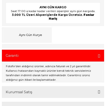
AYNI GÜN KARGO
Saat 17:00 a kadar kadar verilen siparişler aynı gün kargoda.
3.000 TL Üzeri Alışverişlerde Kargo Ücretsiz.
Fonlar
ık Setleri
ar
Hariç
onlar
Aynı Gün Kurye
rlar
Garanti
Fotofix'den aldığınız ürünler, adınıza faturalı ve 2 yıl garantilidir.
Kullanıcı hatasından kaynaklı ürünler kendi teknik servislerimiz
tarafından indirimli olarak tamir edilmektedir. Garantiniz ürünü
aldığınız gün itibari ile başlamaktadır.
Kurumsal Satış
2007 Yılından bu yana hizmet veren Fotofix İstanbulda 2 mağaza ve