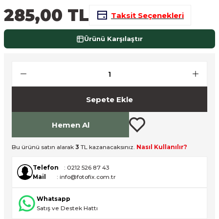
285,00 TL
nsleri
m Cihazları
Aksesuarları
Taksit Seçenekleri
aları
onlar
Ürünü Karşılaştır
nları
ndalar
Sepete Ekle
 Işıklar
Hemen Al
om Standlar
Bu ürünü satın alarak
3
TL kazanacaksınız.
Nasıl Kullanılır?
esuarları
Telefon
: 0212 526 87 43
Mail
: info@fotofix.com.tr
Işıklar
uar
Whatsapp
Işık Setleri
Satış ve Destek Hattı