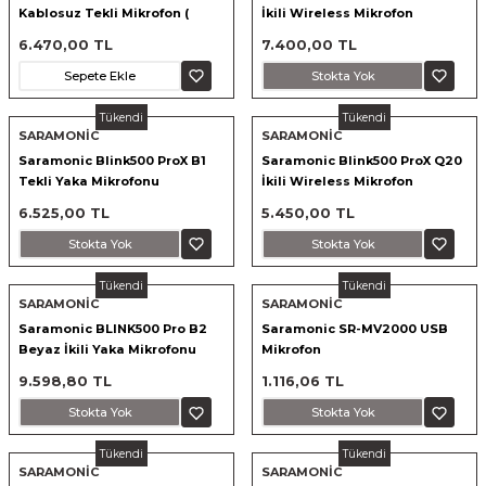
Kablosuz Tekli Mikrofon (
İkili Wireless Mikrofon
nsleri
m Cihazları
Aksesuarları
IPHONE)
6.470,00 TL
7.400,00 TL
Sepete Ekle
Stokta Yok
aları
onlar
Tükendi
Tükendi
nları
SARAMONİC
SARAMONİC
Saramonic Blink500 ProX B1
Saramonic Blink500 ProX Q20
Tekli Yaka Mikrofonu
İkili Wireless Mikrofon
ndalar
6.525,00 TL
5.450,00 TL
 Işıklar
Stokta Yok
Stokta Yok
Tükendi
Tükendi
om Standlar
SARAMONİC
SARAMONİC
Saramonic BLINK500 Pro B2
Saramonic SR-MV2000 USB
esuarları
Beyaz İkili Yaka Mikrofonu
Mikrofon
9.598,80 TL
1.116,06 TL
Işıklar
uar
Stokta Yok
Stokta Yok
Işık Setleri
Tükendi
Tükendi
SARAMONİC
SARAMONİC