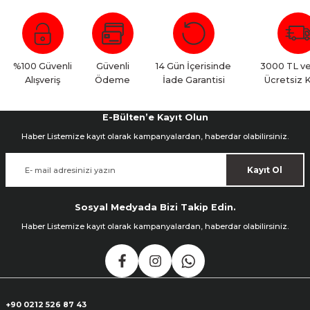
%100 Güvenli
Güvenli
14 Gün İçerisinde
3000 TL ve
Alışveriş
Ödeme
İade Garantisi
Ücretsiz 
E-Bülten’e Kayıt Olun
Haber Listemize kayıt olarak kampanyalardan, haberdar olabilirsiniz.
Kayıt Ol
Sosyal Medyada Bizi Takip Edin.
Haber Listemize kayıt olarak kampanyalardan, haberdar olabilirsiniz.
+90 0212 526 87 43