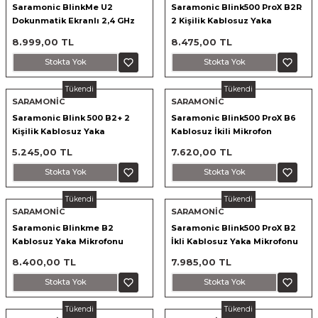
Saramonic BlinkMe U2
Saramonic Blink500 ProX B2R
Dokunmatik Ekranlı 2,4 GHz
2 Kişilik Kablosuz Yaka
Kablosuz Akıllı Mikrofon
Mikrofonu
8.999,00 TL
8.475,00 TL
ık Setleri
ar
Stokta Yok
Stokta Yok
onlar
Tükendi
Tükendi
SARAMONİC
SARAMONİC
rlar
Saramonic Blink 500 B2+ 2
Saramonic Blink500 ProX B6
Kişilik Kablosuz Yaka
Kablosuz İkili Mikrofon
Mikrofonu
5.245,00 TL
7.620,00 TL
Stokta Yok
Stokta Yok
Tükendi
Tükendi
SARAMONİC
SARAMONİC
Saramonic Blinkme B2
Saramonic Blink500 ProX B2
Kablosuz Yaka Mikrofonu
İkli Kablosuz Yaka Mikrofonu
8.400,00 TL
7.985,00 TL
Stokta Yok
Stokta Yok
Tükendi
Tükendi