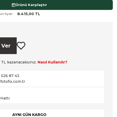
Ürünü Karşılaştır
8.415,00 TL
ün fiyatı :
 Ver
TL kazanacaksınız.
Nasıl Kullanılır?
2 526 87 43
fotofix.com.tr
 Hattı
AYNI GÜN KARGO