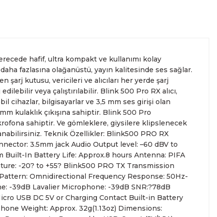
met veren Fotofix İstanbulda 2 mağaza ve online web sitesi
 yeterli olmaması durumunda endişelenmeyin! Ödemelerinizi, iki
izin hızlı teslimatı için VIP kurye hizmetimizi tercih edebilirsiniz.
ti süresiyle sunulmaktadır. Bu garanti, ürünlerinizi aldığınız
üzerinden hizmet vermektedir. Profesyonel çalışma
irerek veya ödemenizin bir kısmını kredi kartıyla diğer kısmını
bul içindeki adreslerinize aynı gün içinde teslimat
r ve her türlü bakım ve onarım ihtiyaçlarını kapsar.
en iyi hizmet verilmektedir. Özel ve Devlet kurumlarına
kleştirebilirsiniz.
ışındaki adresler için geçerli olmayan bu hizmetin ayrıntıları
m 2. el ürünlerimizi detaylı bir şekilde inceleyebilir, ürünler
rce referansıyla hizmetinizdedir.
 için lütfen
i almak için 0212 526 87 43 numaralı telefonu arayabilirsiniz.
labilirsiniz. Güvenli alışveriş ve destek için her zaman
Açıklamayı Okuyun
için bizimle iletişime geçin.
66
Mail:
info@fotofix.com.tr
derecede hafif, ultra kompakt ve kullanımı kolay
 daha fazlasına olağanüstü, yayın kalitesinde ses sağlar.
en şarj kutusu, vericileri ve alıcıları her yerde şarj
lebilir veya çalıştırılabilir. Blink 500 Pro RX alıcı,
 cihazlar, bilgisayarlar ve 3,5 mm ses girişi olan
5 mm kulaklık çıkışına sahiptir. Blink 500 Pro
ikrofona sahiptir. Ve gömleklere, giysilere klipslenecek
lanabilirsiniz. Teknik Özellikler: Blink500 PRO RX
nector: 3.5mm jack Audio Output level: –60 dBV to
Built-In Battery Life: Approx.8 hours Antenna: PIFA
ture: -20? to +55? Blink500 PRO TX Transmission
Pattern: Omnidirectional Frequency Response: 50Hz-
one: -39dB Lavalier Microphone: -39dB SNR:?78dB
icro USB DC 5V or Charging Contact Built-in Battery
ophone Weight: Approx. 32g(1.13oz) Dimensions: