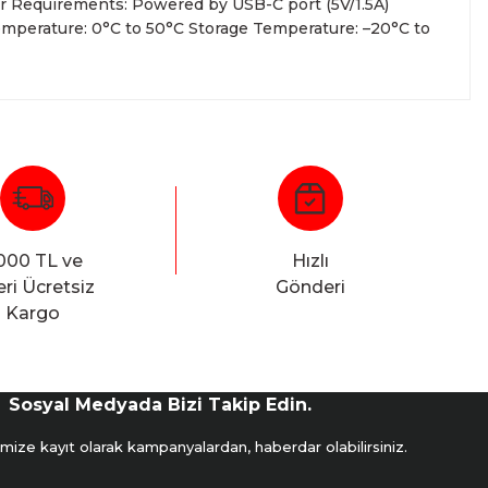
r Requirements: Powered by USB-C port (5V/1.5A)
mperature: 0°C to 50°C Storage Temperature: –20°C to
000 TL ve
Hızlı
ri Ücretsiz
Gönderi
Kargo
Sosyal Medyada Bizi Takip Edin.
mize kayıt olarak kampanyalardan, haberdar olabilirsiniz.