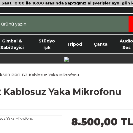
e Saat 10:00 ile 16:00 arasında yaptığınız alışverişler aynı gün
Gimbal &
Stüdyo
Audi
Tripod
Çanta
Sabitleyici
Işık
Ses
nk500 PRO B2 Kablosuz Yaka Mikrofonu
 Kablosuz Yaka Mikrofonu
8.500,00 T