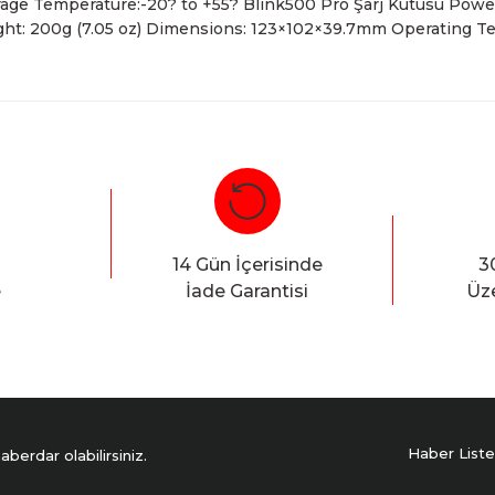
age Temperature:-20? to +55? Blink500 Pro Şarj Kutusu Powe
ht: 200g (7.05 oz) Dimensions: 123×102×39.7mm Operating Te
Bu ürüne ilk yorumu siz yapın!
Yorum Yaz
14 Gün İçerisinde
3
e
İade Garantisi
Üze
Haber Liste
erdar olabilirsiniz.