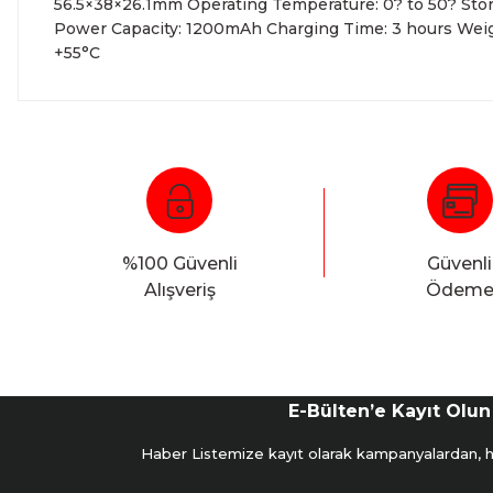
56.5×38×26.1mm Operating Temperature: 0? to 50? Stor
Power Capacity: 1200mAh Charging Time: 3 hours Weig
+55°C
%100 Güvenli
Güvenli
Alışveriş
Ödem
E-Bülten’e Kayıt Olun
Haber Listemize kayıt olarak kampanyalardan, hab