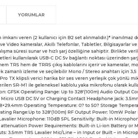
2007 Yılından bu yana hiz
Kredi kartınızın limitinin
İstanbul'da seçili ürünlerin
2.el ürünlerimiz, 6 ay garan
olan www.fotofix.com.tr 
farklı kredi kartını birleşt
Bu hizmet sayesinde, İstan
tarihten itibaren geçerlidi
YORUMLAR
arkadaşlarımız tarafından 
havale seçenekleriyle gerçe
yapabilmekteyiz. İstanbul d
Sahibinden.com üzerinden tü
hizmet veren Fotofix yüzle
Detaylı bilgi ve seçenekler
ve siparişinizle ilgili bilg
hakkında daha fazla bilgi a
En uygun ve en hızlı çözüm 
yanınızdayız.
Whatsapp:
0535 495 75 
imkanı veren (2 kullanıcı için B2 set alınmalıdır.)* inanılmaz 
 Video kameralar, Akıllı Telefonlar, Tabletler, Bilgisayarlar ve
alışma süresi sunar ve hızlı şarj özelliğine sahiptir. Birlikte veril
leri kullanılarak USB-C DC 5v bağlantı noktası üzerinden şarj edi
hem TRS hem de TRRS çıkış kablolarını içerir ve kameralar, mobil
rçek zamanlı izleme ve seçilebilir Mono / Stereo anahtarı için 3,
0 Pro TX klipsli verici harika bir ses veren yerleşik çok yönlü m
 verilen SR-M1 ile geleneksel kablolu yaka mikrofonu olarak kul
on: GFSK Operating Range: Up to 328′(100m) Audio Output Con
r Micro USB DC 5V or Charging Contact Headphone jack: 3.5mm 
38×29.4mm Operating Temperature: 0? to 50? Storage Tempera
rating Range:Up to 328′(100m) RF Output Power: 10mW Polar 
valier Microphone: 110dB SPL Sensitivity: Built-in Microph
 attenuation Power Requirements: Built-in Li-ion Battery or M
s: 3.5mm TRS Lavalier Mic/Line – in Input or Built – in Micr