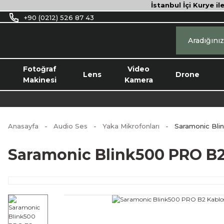
İstanbul İçi Kurye il
+90 (0212) 526 87 43
Fotoğraf
Video
Lens
Drone
Makinesi
Kamera
Anasayfa
Audio Ses
Yaka Mikrofonları
Saramonic Bli
Saramonic Blink500 PRO B2