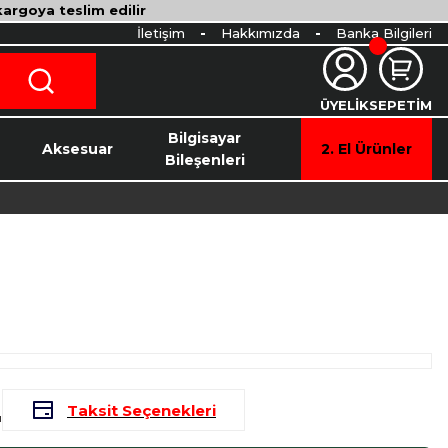
 kargoya teslim edilir
İletişim
Hakkımızda
Banka Bilgileri
ÜYELİK
SEPETİM
o
Bilgisayar
Aksesuar
2. El Ürünler
Bileşenleri
L
Taksit Seçenekleri