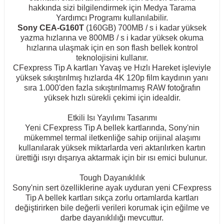
hakkında sizi bilgilendirmek için Medya Tarama
Yardımcı Programı kullanılabilir.
Sony CEA-G160T
(160GB) 700MB / s i kadar yüksek
yazma hızlarına ve 800MB / s i kadar yüksek okuma
hızlarına ulaşmak için en son flash bellek kontrol
teknolojisini kullanır.
CFexpress Tip A kartları Yavaş ve Hızlı Hareket işleviyle
yüksek sıkıştırılmış hızlarda 4K 120p film kaydının yanı
sıra 1.000'den fazla sıkıştırılmamış RAW fotoğrafın
yüksek hızlı sürekli çekimi için idealdir.
Etkili Isı Yayılımı Tasarımı
Yeni CFexpress Tip A bellek kartlarında, Sony'nin
mükemmel termal iletkenliğe sahip orijinal alaşımı
kullanılarak yüksek miktarlarda veri aktarılırken kartın
ürettiği ısıyı dışarıya aktarmak için bir ısı emici bulunur.
Tough Dayanıklılık
Sony'nin sert özelliklerine ayak uyduran yeni CFexpress
Tip A bellek kartları sıkça zorlu ortamlarda kartları
değiştirirken bile değerli verileri korumak için eğilme ve
darbe dayanıklılığı mevcuttur.