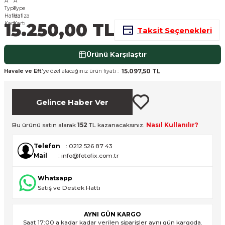
nsleri
m Cihazları
Aksesuarları
15.250,00 TL
Taksit Seçenekleri
aları
onlar
Ürünü Karşılaştır
nları
15.097,50 TL
Havale ve Eft
'ye özel alacağınız ürün fiyatı :
ndalar
Gelince Haber Ver
 Işıklar
Bu ürünü satın alarak
152
TL kazanacaksınız.
Nasıl Kullanılır?
om Standlar
Telefon
: 0212 526 87 43
Mail
: info@fotofix.com.tr
esuarları
Whatsapp
Işıklar
uar
Satış ve Destek Hattı
Işık Setleri
AYNI GÜN KARGO
Saat 17:00 a kadar kadar verilen siparişler aynı gün kargoda.