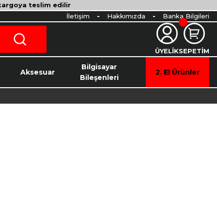
 kargoya teslim edilir
İletişim
Hakkımızda
Banka Bilgileri
ÜYELİK
SEPETİM
o
Bilgisayar
Aksesuar
2. El Ürünler
Bileşenleri