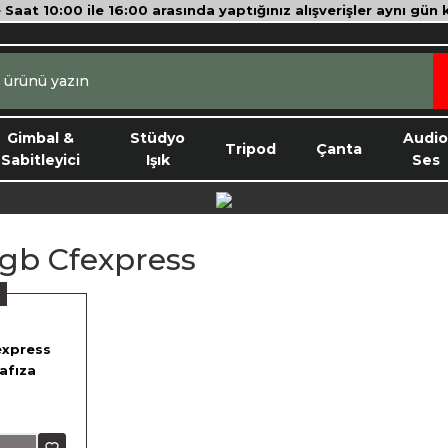
e Saat 10:00 ile 16:00 arasında yaptığınız alışverişler aynı gün
Gimbal &
Stüdyo
Audi
Tripod
Çanta
Sabitleyici
Işık
Ses
gb Cfexpress
express
afıza