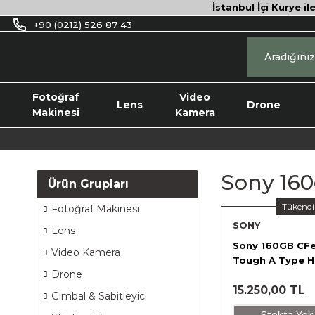
İstanbul İçi Kurye il
+90 (0212) 526 87 43
Fotoğraf
Video
Lens
Drone
Makinesi
Kamera
Sony 160
Ürün Grupları
Tükendi
Fotoğraf Makinesi
SONY
Lens
Sony 160GB CF
Video Kamera
Tough A Type H
Drone
Kartı
15.250,00 TL
Gimbal & Sabitleyici
Stokta Yok