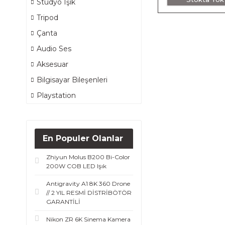
Stüdyo Işık
Tripod
Çanta
Audio Ses
Aksesuar
Bilgisayar Bileşenleri
Playstation
En Populer Olanlar
Zhiyun Molus B200 Bi-Color
200W COB LED Işık
Antigravity A1 8K 360 Drone
// 2 YIL RESMİ DİSTRİBÖTÖR
GARANTİLİ
Nikon ZR 6K Sinema Kamera