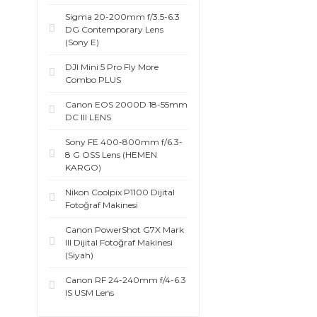
Sigma 20-200mm f/3.5-6.3
DG Contemporary Lens
(Sony E)
DJI Mini 5 Pro Fly More
Combo PLUS
Canon EOS 2000D 18-55mm
DC III LENS
Sony FE 400-800mm f/6.3-
8 G OSS Lens (HEMEN
KARGO)
Nikon Coolpix P1100 Dijital
Fotoğraf Makinesi
Canon PowerShot G7X Mark
III Dijital Fotoğraf Makinesi
(Siyah)
Canon RF 24-240mm f/4-6.3
IS USM Lens