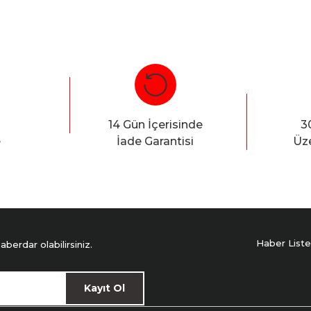
14 Gün İçerisinde
3
e
İade Garantisi
Üze
Haber Liste
erdar olabilirsiniz.
Kayıt Ol