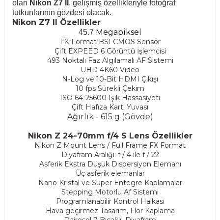
olan
Nikon Z7 II
, gelişmiş özellikleriyle fotoğraf
tutkunlarının gözdesi olacak.
Nikon Z7 II Özellikler
Megapiksel
45.7
FX-Format BSI CMOS Sensör
Çift EXPEED 6 Görüntü İşlemcisi
493 Noktalı Faz Algılamalı AF Sistemi
UHD 4K60 Video
N-Log ve 10-Bit HDMI Çıkışı
10 fps Sürekli Çekim
ISO 64-25600 Işık Hassasiyeti
Çift Hafıza Kartı Yuvası
Ağırlık - 615 g (Gövde)
Nikon Z 24-70mm f/4 S Lens Özellikler
Nikon Z Mount Lens / Full Frame FX Format
Diyafram Aralığı: f / 4 ile f / 22
Asferik Ekstra Düşük Dispersiyon Elemanı
Üç asferik elemanlar
Nano Kristal ve Süper Entegre Kaplamalar
Stepping Motorlu Af Sistemi
Programlanabilir Kontrol Halkası
Hava geçirmez Tasarım, Flor Kaplama