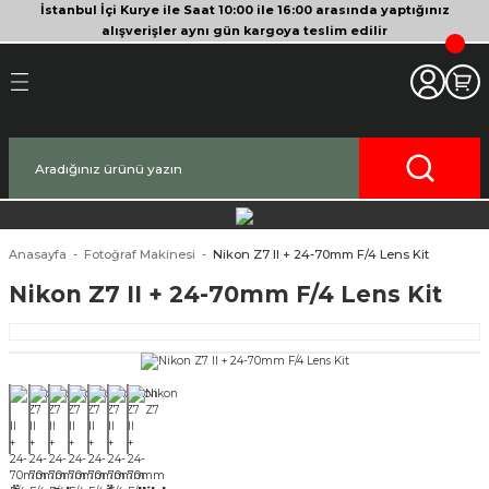
İstanbul İçi Kurye ile Saat 10:00 ile 16:00 arasında yaptığınız
Geri Dön
Geri Dön
Geri Dön
Geri Dön
Geri Dön
Geri Dön
Geri Dön
Geri Dön
Geri Dön
Geri Dön
Geri Dön
alışverişler aynı gün kargoya teslim edilir
akinesi
era
bitleyici
Bileşenleri
Makinesi
nsleri
deo Kameralar
imbal
si Tripodları
rı
af Makinesi
 Lensleri
o Kameralar
ları
yici Gimbal
eri
ripodları
af Makinesi
i
lar
ici Aksesuarları
temleri
ü Tripodlar
a
arı
ar
Anasayfa
Fotoğraf Makinesi
Nikon Z7 II + 24-70mm F/4 Lens Kit
Nikon Z7 II + 24-70mm F/4 Lens Kit
af Makinesi
ertör
 Tripodları
nlar
lar
pakları
lar
zları
ırları
rlar
ri ve Tüyler
 Aksesuarları
rları
ı
lar