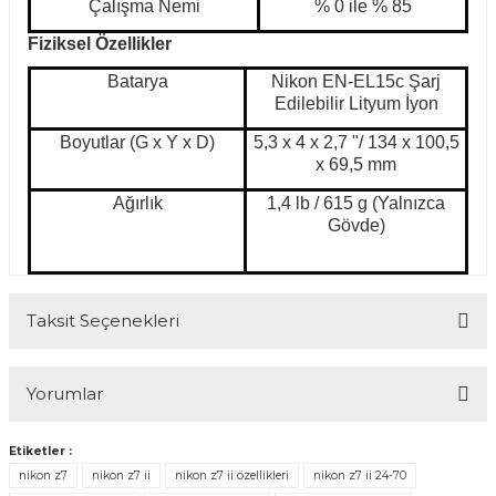
Çalışma Nemi
% 0 ile % 85
Fiziksel Özellikler
Batarya
Nikon EN-EL15c Şarj
Edilebilir Lityum İyon
Boyutlar (G x Y x D)
5,3 x 4 x 2,7 "/ 134 x 100,5
x 69,5 mm
Ağırlık
1,4 lb / 615 g (Yalnızca
Gövde)
Taksit Seçenekleri
Yorumlar
Etiketler :
nikon z7
nikon z7 ii
nikon z7 ii özellikleri
nikon z7 ii 24-70
Bu ürüne ilk yorumu siz yapın!