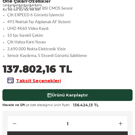
Öne Çıkan Özellikler
nsleri
m Cihazları
Aksesuarları
45.7 MP FX-Format BSI CMOS Sensör
Çift EXPEED 6 Görüntü İşlemcisi
aları
onlar
493 Noktalı Faz Algılamalı AF Sistemi
UHD 4K60 Video Kaydı
10 fps Sürekli Çekim
nları
Çift Hafıza Kartı Yuvası
3.690.000 Nokta Elektronik Vizör
ndalar
Sensör Kaydırma, 5 Eksenli Görüntü Sabitleme
137.802,16 TL
 Işıklar
Taksit Seçenekleri
om Standlar
Ürünü Karşılaştır
esuarları
136.424,13 TL
Havale ve Eft
'ye özel alacağınız ürün fiyatı :
Işıklar
uar
Işık Setleri