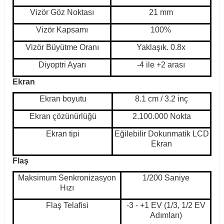
Vizör Göz Noktası
21 mm
Vizör Kapsamı
100%
Vizör Büyütme Oranı
Yaklaşık. 0.8x
Diyoptri Ayarı
-4 ile +2 arası
Ekran
Ekran boyutu
8.1 cm / 3.2 inç
Ekran çözünürlüğü
2.100.000 Nokta
Ekran tipi
Eğilebilir Dokunmatik LCD
Ekran
Flaş
Maksimum Senkronizasyon
1/200 Saniye
Hızı
Flaş Telafisi
-3 - +1 EV (1/3, 1/2 EV
Adımları)