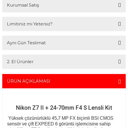
Kurumsal Satış
2007 Yılından bu yana hizmet veren Fotofix İstanbulda 2 mağaza ve
Limitiniz mi Yetersiz?
online web sitesi olan www.fotofix.com.tr üzerinden hizmet
vermektedir. Profesyonel çalışma arkadaşlarımız tarafından en iyi
hizmet verilmektedir. Özel ve Devlet kurumlarına hizmet veren Fotofix
Kredi kartınızın limitinin yeterli olmaması durumunda endişelenmeyin!
yüzlerce referansıyla hizmetinizdedir.
Aynı Gün Teslimat
Ödemelerinizi, iki farklı kredi kartını birleştirerek veya ödemenizin bir
En uygun ve en hızlı çözüm için bizimle iletişime geçin.
kısmını kredi kartıyla diğer kısmını havale seçenekleriyle
Whatsapp:
0535 495 75 66
Mail:
info@fotofix.com.tr
gerçekleştirebilirsiniz.
İstanbul'da seçili ürünlerinizin hızlı teslimatı için VIP kurye hizmetimizi
Detaylı bilgi ve seçenekler için lütfen
Açıklamayı Okuyun
2. El Ürünler
tercih edebilirsiniz. Bu hizmet sayesinde, İstanbul içindeki
adreslerinize aynı gün içinde teslimat yapabilmekteyiz. İstanbul
dışındaki adresler için geçerli olmayan bu hizmetin ayrıntıları ve
2.el ürünlerimiz, 6 ay garanti süresiyle sunulmaktadır. Bu garanti,
siparişinizle ilgili bilgi almak için 0212 526 87 43 numaralı telefonu
ürünlerinizi aldığınız tarihten itibaren geçerlidir ve her türlü bakım ve
ÜRÜN AÇIKLAMASI
arayabilirsiniz.
onarım ihtiyaçlarını kapsar. Sahibinden.com üzerinden tüm 2. el
ürünlerimizi detaylı bir şekilde inceleyebilir, ürünler hakkında daha
fazla bilgi alabilirsiniz. Güvenli alışveriş ve destek için her zaman
yanınızdayız.
Nikon Z7 II + 24-70mm F4 S Lensli Kit
Yüksek çözünürlüklü 45,7 MP FX biçimli BSI CMOS
sensör ve çift EXPEED 6 görüntü işlemcisine sahip