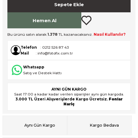
Sepete Ekle
Hemen Al
ık Setleri
ar
Bu ürünü satın alarak
1.378
TL kazanacaksınız.
Nasıl Kullanılır?
onlar
Telefon
: 0212 526 87 43
rlar
Mail
: info@fotofix.com.tr
Whatsapp
Satış ve Destek Hattı
AYNI GÜN KARGO
Saat 17:00 a kadar kadar verilen siparişler aynı gün kargoda.
3.000 TL Üzeri Alışverişlerde Kargo Ücretsiz.
Fonlar
Hariç
Aynı Gün Kargo
Kargo Bedava