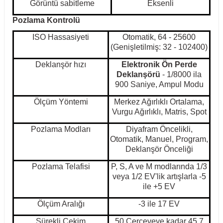
Görüntü sabitleme
Eksenli
Pozlama Kontrolü
ISO Hassasiyeti
Otomatik, 64 - 25600
(Genişletilmiş: 32 - 102400)
Deklanşör hızı
Elektronik Ön Perde
Deklanşörü
- 1/8000 ila
900 Saniye, Ampul Modu
Ölçüm Yöntemi
Merkez Ağırlıklı Ortalama,
Vurgu Ağırlıklı, Matris, Spot
Pozlama Modları
Diyafram Öncelikli,
Otomatik, Manuel, Program,
Deklanşör Önceliği
Pozlama Telafisi
P, S, A ve M modlarında 1/3
veya 1/2 EV'lik artışlarla -5
ile +5 EV
Ölçüm Aralığı
-3 ile 17 EV
Sürekli Çekim
50 Çerçeveye kadar 45,7