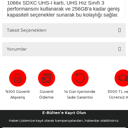
1066x SDXC UHS-I kartı, UHS Hız Sınıfı 3
performansını kullanarak ve 256GB'a kadar geniş
kapasiteli seçenekler sunarak bu kolaylığı sağlar.
Taksit Seçenekleri
Yorumlar
Bu ürüne ilk yorumu siz yapın!
Yorum Yaz
%100 Güvenli
Güvenli
14 Gün İçerisinde
3000 TL ve
Alışveriş
Ödeme
İade Garantisi
Ücretsiz 
E-Bülten’e Kayıt Olun
Haber Listemize kayıt olarak kampanyalardan, haberdar olabilirsiniz.