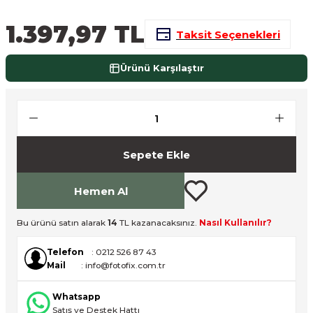
nsleri
m Cihazları
Aksesuarları
1.397,97 TL
Taksit Seçenekleri
aları
onlar
Ürünü Karşılaştır
nları
ndalar
Sepete Ekle
 Işıklar
om Standlar
Hemen Al
esuarları
Bu ürünü satın alarak
14
TL kazanacaksınız.
Nasıl Kullanılır?
Telefon
: 0212 526 87 43
Işıklar
uar
Mail
: info@fotofix.com.tr
Işık Setleri
Whatsapp
Satış ve Destek Hattı