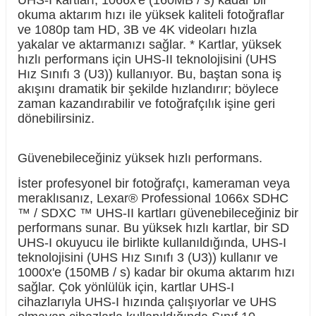
UHS-I kartları, 1066x'e (160MB / s) kadar bir
okuma aktarım hızı ile yüksek kaliteli fotoğraflar
ve 1080p tam HD, 3B ve 4K videoları hızla
yakalar ve aktarmanızı sağlar. * Kartlar, yüksek
hızlı performans için UHS-II teknolojisini (UHS
Hız Sınıfı 3 (U3)) kullanıyor. Bu, baştan sona iş
akışını dramatik bir şekilde hızlandırır; böylece
zaman kazandırabilir ve fotoğrafçılık işine geri
dönebilirsiniz.
Güvenebileceğiniz yüksek hızlı performans.
İster profesyonel bir fotoğrafçı, kameraman veya
meraklısanız, Lexar® Professional 1066x SDHC
™ / SDXC ™ UHS-II kartları güvenebileceğiniz bir
performans sunar. Bu yüksek hızlı kartlar, bir SD
UHS-I okuyucu ile birlikte kullanıldığında, UHS-I
teknolojisini (UHS Hız Sınıfı 3 (U3)) kullanır ve
1000x'e (150MB / s) kadar bir okuma aktarım hızı
sağlar. Çok yönlülük için, kartlar UHS-I
cihazlarıyla UHS-I hızında çalışıyorlar ve UHS