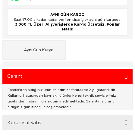
AYNI GÜN KARGO
Saat 17:00 a kadar kadar verilen siparişler aynı gün kargoda.
ık Setleri
ar
3.000 TL Üzeri Alışverişlerde Kargo Ücretsiz.
Fonlar
Hariç
onlar
rlar
Aynı Gün Kurye
Garanti
Fotofix'den aldığınız ürünler, adınıza faturalı ve 2 yıl garantilidir.
Kullanıcı hatasından kaynaklı ürünler kendi teknik servislerimiz
tarafından indirimli olarak tamir edilmektedir. Garantiniz ürünü
aldığınız gün itibari ile başlamaktadır.
Kurumsal Satış