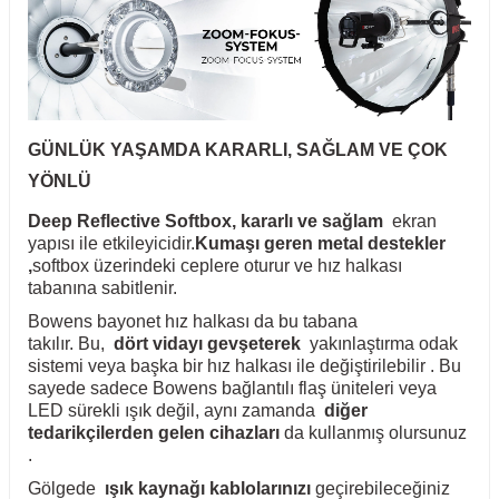
GÜNLÜK YAŞAMDA KARARLI, SAĞLAM VE ÇOK
YÖNLÜ
Deep Reflective Softbox,
kararlı ve sağlam
ekran
yapısı ile etkileyicidir.
Kumaşı geren metal destekler
,
softbox üzerindeki ceplere oturur ve hız halkası
tabanına sabitlenir.
Bowens bayonet hız halkası da bu tabana
takılır. Bu,
dört vidayı gevşeterek
yakınlaştırma odak
sistemi veya başka bir hız halkası ile değiştirilebilir . Bu
sayede sadece Bowens bağlantılı flaş üniteleri veya
LED sürekli ışık değil, aynı zamanda
diğer
tedarikçilerden gelen cihazları
da kullanmış olursunuz
.
Gölgede
ışık kaynağı kablolarınızı
geçirebileceğiniz