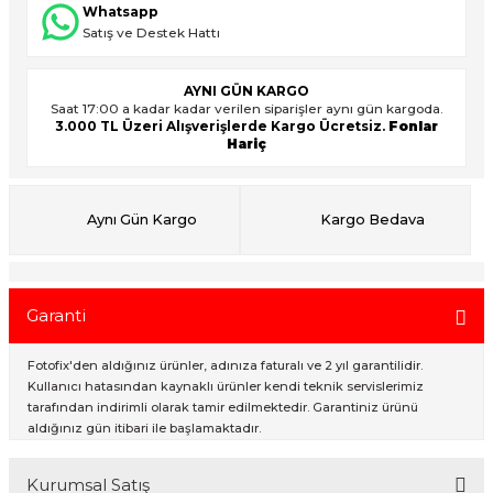
Whatsapp
Satış ve Destek Hattı
ık Setleri
ar
AYNI GÜN KARGO
Saat 17:00 a kadar kadar verilen siparişler aynı gün kargoda.
onlar
3.000 TL Üzeri Alışverişlerde Kargo Ücretsiz.
Fonlar
Hariç
rlar
Aynı Gün Kargo
Kargo Bedava
Garanti
Fotofix'den aldığınız ürünler, adınıza faturalı ve 2 yıl garantilidir.
Kullanıcı hatasından kaynaklı ürünler kendi teknik servislerimiz
tarafından indirimli olarak tamir edilmektedir. Garantiniz ürünü
aldığınız gün itibari ile başlamaktadır.
Kurumsal Satış