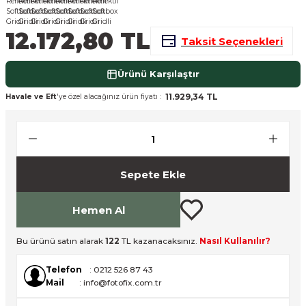
nsleri
m Cihazları
Aksesuarları
12.172,80 TL
Taksit Seçenekleri
aları
onlar
Ürünü Karşılaştır
nları
11.929,34 TL
Havale ve Eft
'ye özel alacağınız ürün fiyatı :
ndalar
 Işıklar
Sepete Ekle
om Standlar
Hemen Al
esuarları
Bu ürünü satın alarak
122
TL kazanacaksınız.
Nasıl Kullanılır?
Işıklar
uar
Telefon
: 0212 526 87 43
Mail
: info@fotofix.com.tr
Işık Setleri