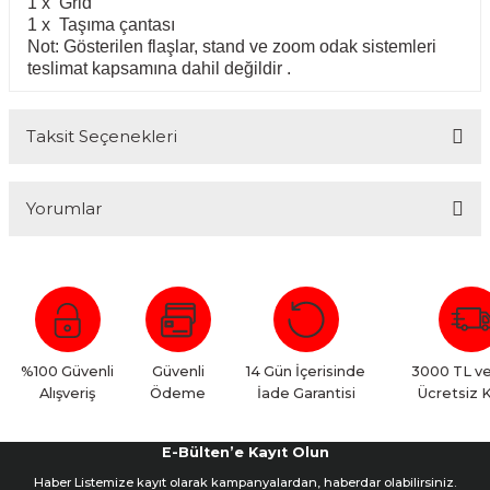
1 x Grid
1 x Taşıma çantası
Not: Gösterilen flaşlar, stand ve zoom odak sistemleri
teslimat kapsamına dahil değildir .
Taksit Seçenekleri
Yorumlar
Bu ürüne ilk yorumu siz yapın!
Yorum Yaz
%100 Güvenli
Güvenli
14 Gün İçerisinde
3000 TL ve
Alışveriş
Ödeme
İade Garantisi
Ücretsiz 
E-Bülten’e Kayıt Olun
Haber Listemize kayıt olarak kampanyalardan, haberdar olabilirsiniz.