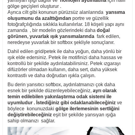
yansıyan ışığı dağıtır ve
homojen aydınlatma
için hafif
gölge geçişleri oluşturur .
Ayrıca cilt gibi konunun pürüzsüz alanlarında
yansıma
oluşumunu da azalttığından
portre ve güzellik
fotoğrafçılığında sıklıkla kullanılırlar. 18 köşeli yapı aynı
zamanda , bir modelin gözlerindeki daha
doğal
görünen, yuvarlak ışık yansımalarında
fark edilen,
neredeyse yuvarlak bir softbox şekliyle sonuçlanır.
Dahil edilen grid/petek ile daha yoğun, daha yönlü bir
ışık elde edersiniz. Petek ile motifinizi daha hassas ve
kontrollü bir şekilde aydınlatabilirsiniz. Petek ızgarayı
difüzörler olmadan kullanın, daha sert, daha yüksek
kontrastlı ve daha doğrudan ışıkla çalışın.
Bu derin yansıtıcı softbox, aydınlatmanızı çok daha
esnek bir şekilde düzenleyebileceğiniz,
ayrı olarak
temin edilebilen yakınlaştırma odak sistemi ile
uyumludur .
İstediğiniz gibi odaklanabileceğiniz
ve
böylece konunuzdaki
gölge ilerlemesinin sertliğini
değiştirebileceğiniz
eşit bir şekilde yansıyan ışığa
sahip olmanızı sağlar.