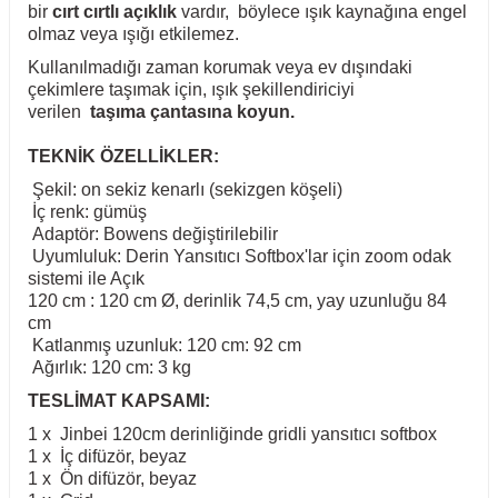
bir
cırt cırtlı açıklık
vardır, böylece ışık kaynağına engel
olmaz veya ışığı etkilemez.
Kullanılmadığı zaman korumak veya ev dışındaki
çekimlere taşımak için, ışık şekillendiriciyi
verilen
taşıma çantasına koyun.
TEKNİK ÖZELLİKLER:
Şekil: on sekiz kenarlı (sekizgen köşeli)
İç renk: gümüş
Adaptör: Bowens değiştirilebilir
Uyumluluk: Derin Yansıtıcı Softbox'lar için zoom odak
sistemi ile Açık
120 cm : 120 cm Ø, derinlik 74,5 cm, yay uzunluğu 84
cm
Katlanmış uzunluk: 120 cm: 92 cm
Ağırlık: 120 cm: 3 kg
TESLİMAT KAPSAMI:
1 x Jinbei 120cm derinliğinde gridli yansıtıcı softbox
1 x İç difüzör, beyaz
1 x Ön difüzör, beyaz