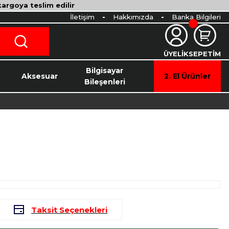
 kargoya teslim edilir
İletişim
Hakkımızda
Banka Bilgileri
ÜYELİK
SEPETİM
o
Bilgisayar
Aksesuar
2. El Ürünler
Bileşenleri
Taksit Seçenekleri