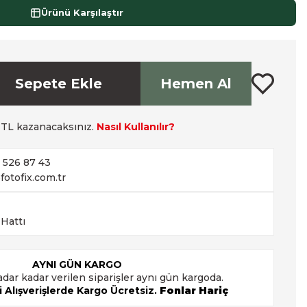
Ürünü Karşılaştır
Sepete Ekle
Hemen Al
TL kazanacaksınız.
Nasıl Kullanılır?
2 526 87 43
fotofix.com.tr
 Hattı
AYNI GÜN KARGO
adar kadar verilen siparişler aynı gün kargoda.
 Alışverişlerde Kargo Ücretsiz.
Fonlar Hariç