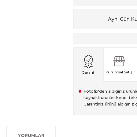
Aynı Gün K
Kurumsal Satış
Garanti
Fotofix'den aldığınız ürünler
kaynaklı ürünler kendi tekn
Garantiniz ürünü aldığınız g
2007 Yılından bu yana hiz
Kredi kartınızın limitinin
İstanbul'da seçili ürünlerin
2.el ürünlerimiz, 6 ay garan
olan www.fotofix.com.tr 
farklı kredi kartını birleşt
Bu hizmet sayesinde, İstan
tarihten itibaren geçerlidi
YORUMLAR