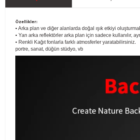
Özellikler:
• Arka plan ve diğer alanlarda doğal ışık etkiyi oluşturma
• Yan arka reflektörler arka plan için sadece kullanılır, a
• Renkli Kağıt fonlarla farklı atmosferler yaratabilirsiniz.
portre, sanat, düğün stüdyo, vb