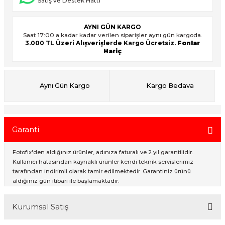
Satış ve Destek Hattı
AYNI GÜN KARGO
ık Setleri
ar
Saat 17:00 a kadar kadar verilen siparişler aynı gün kargoda.
3.000 TL Üzeri Alışverişlerde Kargo Ücretsiz.
Fonlar
Hariç
onlar
rlar
Aynı Gün Kargo
Kargo Bedava
Garanti
Fotofix'den aldığınız ürünler, adınıza faturalı ve 2 yıl garantilidir.
Kullanıcı hatasından kaynaklı ürünler kendi teknik servislerimiz
tarafından indirimli olarak tamir edilmektedir. Garantiniz ürünü
aldığınız gün itibari ile başlamaktadır.
Kurumsal Satış