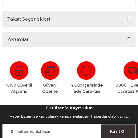
Taksit Seçenekleri
Yorumlar
Bu ürüne ilk yorumu siz yapın!
Yorum Yaz
%100 Güvenli
Güvenli
14 Gün İçerisinde
3000 TL ve
Alışveriş
Ödeme
İade Garantisi
Ücretsiz 
E-Bülten’e Kayıt Olun
Haber Listemize kayıt olarak kampanyalardan, haberdar olabilirsiniz.
Kayıt Ol