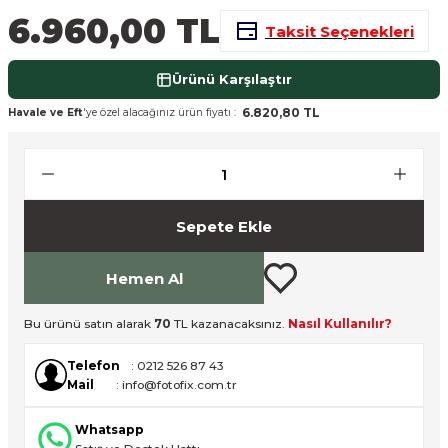
6.960,00 TL
nsleri
m Cihazları
Aksesuarları
Taksit Seçenekleri
aları
onlar
Ürünü Karşılaştır
6.820,80 TL
Havale ve Eft
'ye özel alacağınız ürün fiyatı :
nları
ndalar
 Işıklar
Sepete Ekle
om Standlar
Hemen Al
esuarları
Bu ürünü satın alarak
70
TL kazanacaksınız.
Nasıl Kullanılır?
Telefon
: 0212 526 87 43
Işıklar
uar
Mail
: info@fotofix.com.tr
Işık Setleri
Whatsapp