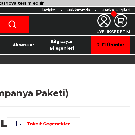
 kargoya teslim edilir
İletişim
Hakkımızda
Banka Bilgileri
ÜYELİK
SEPETİM
o
Bilgisayar
Aksesuar
2. El Ürünler
Bileşenleri
mpanya Paketi)
TL
Taksit Seçenekleri