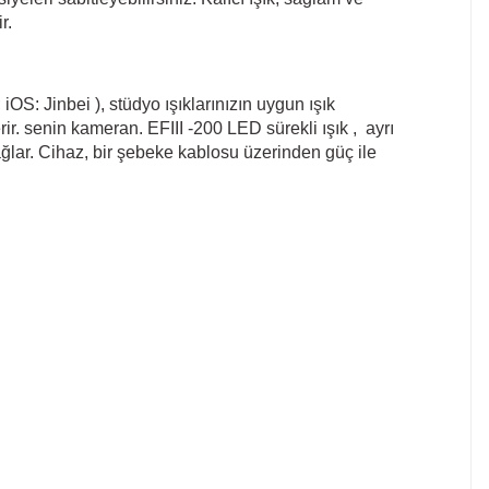
r.
; iOS:
Jinbei
), stüdyo ışıklarınızın uygun ışık
. senin kameran. EFIII -200 LED sürekli ışık , ayrı
j sağlar. Cihaz, bir şebeke kablosu üzerinden güç ile