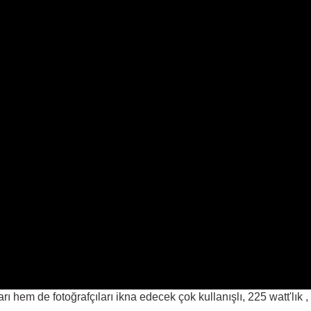
rı hem de fotoğrafçıları ikna edecek çok kullanışlı, 225 watt'lık