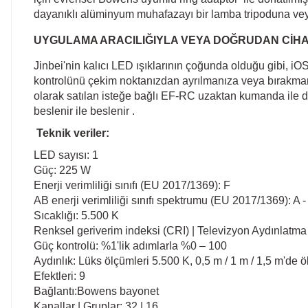
dayanıklı alüminyum muhafazayı bir lamba tripoduna veya 
UYGULAMA ARACILIĞIYLA VEYA DOĞRUDAN CİHA
Jinbei'nin kalıcı LED ışıklarının çoğunda olduğu gibi, i
kontrolünü çekim noktanızdan ayrılmanıza veya bırakmanız
olarak satılan isteğe bağlı
EF-RC uzaktan kumanda
ile d
beslenir ile beslenir .
Teknik veriler:
LED sayısı: 1
Güç: 225 W
Enerji verimliliği sınıfı (EU 2017/1369): F
AB enerji verimliliği sınıfı spektrumu (EU 2017/1369): A 
Sıcaklığı: 5.500 K
Renksel geriverim indeksi (CRI) | Televizyon Aydınlatma T
Güç kontrolü: %1'lik adımlarla %0 – 100
Aydınlık: Lüks ölçümleri 5.500 K, 0,5 m / 1 m / 1,5 m'de öl
Efektleri: 9
Bağlantı:Bowens bayonet
Kanallar | Gruplar: 32 | 16