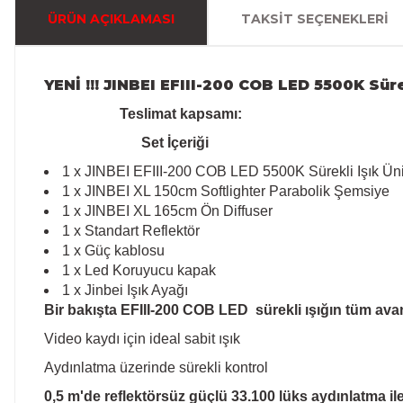
ÜRÜN AÇIKLAMASI
TAKSIT SEÇENEKLERI
YENİ !!! JINBEI EFIII-200 COB LED 5500K Sür
Teslimat kapsamı:
Set İçeriği
1 x JINBEI EFIII-200 COB LED 5500K Sürekli Işık Üni
1 x JINBEI XL 150cm Softlighter Parabolik Şemsiye
1 x JINBEI XL 165cm Ön Diffuser
1 x Standart Reflektör
1 x Güç kablosu
1 x Led Koruyucu kapak
1 x Jinbei Işık Ayağı
Bir bakışta EFIII-200 COB LED sürekli ışığın tüm avan
Video kaydı için ideal sabit ışık
Aydınlatma üzerinde sürekli kontrol
0,5 m'de reflektörsüz güçlü 33.100 lüks aydınlatma ile