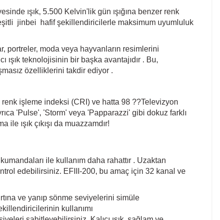
yesinde ışık, 5.500 Kelvin'lik gün ışığına benzer renk
eşitli jinbei hafif şekillendiricilerle maksimum uyumluluk
ar, portreler, moda veya hayvanların resimlerini
 ışık teknolojisinin bir başka avantajıdır . Bu,
şmasız özelliklerini takdir ediyor .
97 renk işleme indeksi (CRI) ve hatta 98 ??Televizyon
yrıca 'Pulse', 'Storm' veya 'Papparazzi' gibi dokuz farklı
ma ile ışık çıkışı da muazzamdır!
mandaları ile kullanım daha rahattır . Uzaktan
ntrol edebilirsiniz. EFIII-200, bu amaç için 32 kanal ve
i fırtına ve yanıp sönme seviyelerini simüle
ekillendiricilerinin kullanımı
leri sabitleyebilirsiniz. Kalıcı ışık, sağlam ve