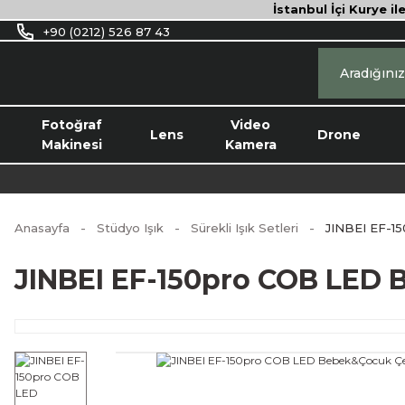
İstanbul İçi Kurye il
+90 (0212) 526 87 43
Fotoğraf
Video
Lens
Drone
Makinesi
Kamera
Anasayfa
Stüdyo Işık
Sürekli Işık Setleri
JINBEI EF-1
JINBEI EF-150pro COB LED