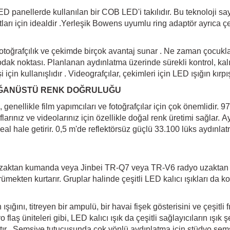
ED panellerde kullanılan bir COB LED'i takılıdır. Bu teknoloji sa
ıtları için idealdir .Yerleşik Bowens uyumlu ring adaptör ayrıca ç
, fotoğrafçılık ve çekimde birçok avantaj sunar . Ne zaman çocukl
dak noktası. Planlanan aydınlatma üzerinde sürekli kontrol, kalıcı
 için kullanışlıdır . Videografçılar, çekimleri için LED ışığın kırpı
LAĞANÜSTÜ RENK DOĞRULUĞU
genellikle film yapımcıları ve fotoğrafçılar için çok önemlidir. 
flarınız ve videolarınız için özellikle doğal renk üretimi sağlar. A
deal hale getirir. 0,5 m'de reflektörsüz güçlü 33.100 lüks aydınlat
uzaktan kumanda veya Jinbei TR-Q7 veya TR-V6 radyo uzaktan ku
mekten kurtarır. Gruplar halinde çeşitli LED kalıcı ışıkları da ko
 ışığını, titreyen bir ampulü, bir havai fişek gösterisini ve çeşitl
flaş üniteleri gibi, LED kalıcı ışık da çeşitli sağlayıcıların ışık ş
r . Şemsiye tutucusunda çok yönlü aydınlatma için stüdyo şemsiye