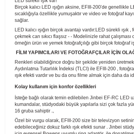
LED sürekli ışık var!
Birçok kalıcı LED ışığın aksine, EFIII-200'de genellikle L
sıcaklığıyla özellikle yumuşaktır ve video ve fotoğraf kay
sağlar.
LED kalıcı ışığın birçok avantajı vardır:LED sürekli ışık 
çekmek can sıkıcı flaşsız - - Modelinizle rahat çalışması o
örneğin ürün ve yemek fotoğrafçılığı gibi birçok fotoğraf işi
FİLM YAPIMCILARI VE FOTOĞRAFÇILAR İÇİN O
Renkleri olabildiğince doğru bir şekilde yeniden üretmek, 
Aydınlatma Tutarlılık İndeksi (TLCI) ile EFIII-200 , fotoğra
ışık efekti vardır ve bu da onu filme almak için daha da i
Kolay kullanım için konfor özellikleri
İsteğe bağlı olarak temin edilebilen Jinbei EF-RC LED 
kumandalar, stüdyodaki büyük yapılarla sizi çok fazla yürü
16 gruba sahiptir .,
Özel bir vurgu olarak, EFIII-200 size bir televizyon setinin
edebileceğiniz dokuz farklı ışık efekti sunar . Jinbei stüdyo 
için evrensel Bowens uyumlu ring adaptör ile donatılmıştı