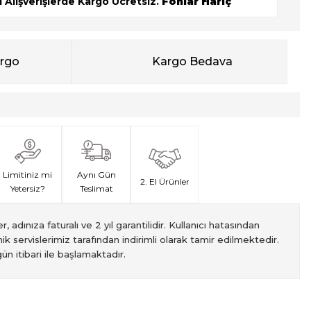
 Alışverişlerde Kargo Ücretsiz.
Fonlar Hariç
argo
Kargo Bedava
Limitiniz mi
Aynı Gün
2. El Ürünler
Yetersiz?
Teslimat
, adınıza faturalı ve 2 yıl garantilidir. Kullanıcı hatasından
ik servislerimiz tarafından indirimli olarak tamir edilmektedir.
ün itibari ile başlamaktadır.
met veren Fotofix İstanbulda 2 mağaza ve online web sitesi
 yeterli olmaması durumunda endişelenmeyin! Ödemelerinizi, iki
izin hızlı teslimatı için VIP kurye hizmetimizi tercih edebilirsiniz.
ti süresiyle sunulmaktadır. Bu garanti, ürünlerinizi aldığınız