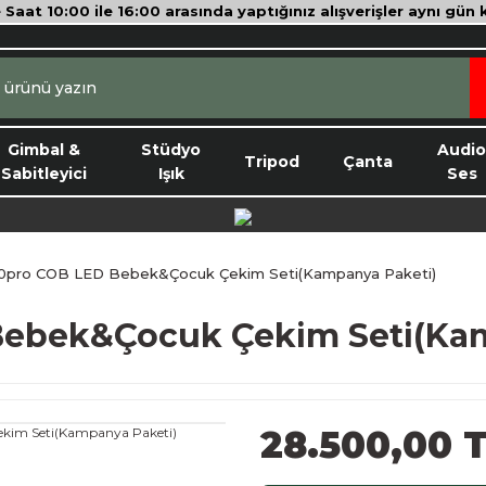
e Saat 10:00 ile 16:00 arasında yaptığınız alışverişler aynı gün
Gimbal &
Stüdyo
Audi
Tripod
Çanta
Sabitleyici
Işık
Ses
50pro COB LED Bebek&Çocuk Çekim Seti(Kampanya Paketi)
 Bebek&Çocuk Çekim Seti(Ka
28.500,00 