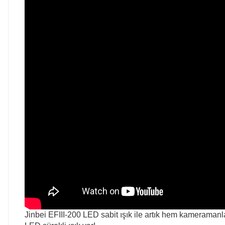
Jinbei EFIII-200 LED sabit ışık ile artık hem kameramanla