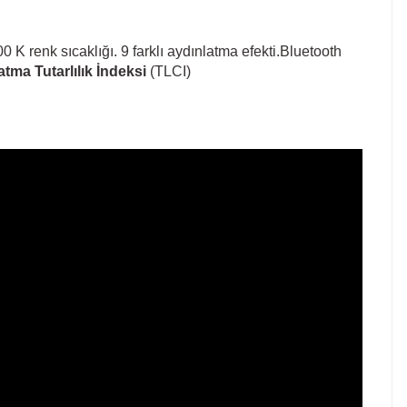
 K renk sıcaklığı. 9 farklı aydınlatma efekti.Bluetooth
tma Tutarlılık İndeksi
(TLCI)