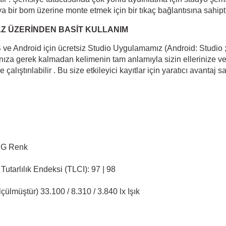
bir bom üzerine monte etmek için bir tıkaç bağlantısına sahipti
Z ÜZERİNDEN BASİT KULLANIM
OS ve Android için ücretsiz Studio Uygulamamız (Android:
Studio
a gerek kalmadan kelimenin tam anlamıyla sizin ellerinize verir
e çalıştırılabilir . Bu size etkileyici kayıtlar için yaratıcı avanta
- G Renk
utarlılık Endeksi (TLCI): 97 | 98
çülmüştür) 33.100 / 8.310 / 3.840 lx Işık