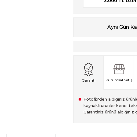
3.000 TL Üzeri
Aynı Gün K
Kurumsal Satış
Garanti
Fotofix'den aldığınız ürünler
kaynaklı ürünler kendi tekn
Garantiniz ürünü aldığınız g
2007 Yılından bu yana hiz
Kredi kartınızın limitinin
İstanbul'da seçili ürünlerin
2.el ürünlerimiz, 6 ay garan