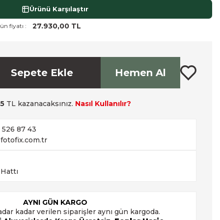
Ürünü Karşılaştır
27.930,00 TL
ün fiyatı :
Sepete Ekle
Hemen Al
5
TL kazanacaksınız.
Nasıl Kullanılır?
2 526 87 43
fotofix.com.tr
 Hattı
AYNI GÜN KARGO
adar kadar verilen siparişler aynı gün kargoda.