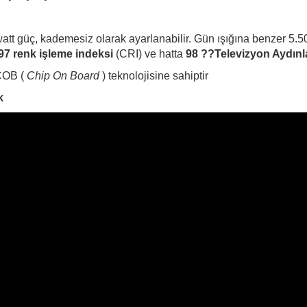
att güç, kademesiz olarak ayarlanabilir. Gün ışığına benzer 5.500
97
renk işleme indeksi
(CRI) ve hatta
98
??Televizyon Aydınla
 COB (
Chip On Board
) teknolojisine sahiptir
k