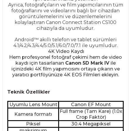
Ayrıca, fotoğrafçıların ve film yapımcılarının tüm
fotoğraflarını ve videolarını bağlı bir cihazdan
görüntülemelerini ve düzenlemelerini
kolaylaştıran Canon Connect Station CS100
cihazıyla da uyumludur.
Android™ akıllı telefon ve tablet sürümleri
4.1/4.2/4.3/4.4/5.0/5.1/6.0/7.0/7.1 ile uyumludur.
4K Video Kaydı
Hem profesyonel fotoğraf çekimi hem de video
kaydı için tasarlanan
Canon 5D Mark IV
ile
içinizdeki 4K film yapımcısını ortaya çıkarın ve
yaratıcı portföyünüze 4K EOS Filmleri ekleyin.
Teknik Özellikler
Uyumlu Lens Mount
Canon EF Mount
Full frame (Tam Kare) (1.0x
Kamera formatı
Crop Faktör)
Piksel
30.4 Megapiksel
maksimum