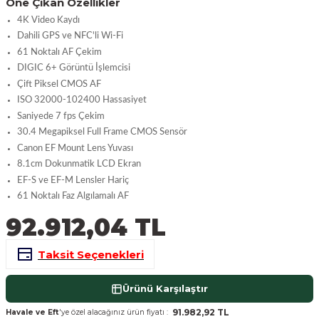
Öne Çıkan Özellikler
nsleri
m Cihazları
Aksesuarları
4K Video Kaydı
Dahili GPS ve NFC'li Wi-Fi
aları
onlar
61 Noktalı AF Çekim
DIGIC 6+ Görüntü İşlemcisi
Çift Piksel CMOS AF
nları
ISO 32000-102400 Hassasiyet
Saniyede 7 fps Çekim
ndalar
30.4 Megapiksel Full Frame CMOS Sensör
Canon EF Mount Lens Yuvası
 Işıklar
8.1cm Dokunmatik LCD Ekran
EF-S ve EF-M Lensler Hariç
om Standlar
61 Noktalı Faz Algılamalı AF
92.912,04 TL
esuarları
Taksit Seçenekleri
Işıklar
uar
Ürünü Karşılaştır
Işık Setleri
91.982,92 TL
Havale ve Eft
'ye özel alacağınız ürün fiyatı :