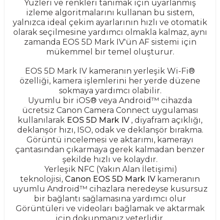
Yüzleri ve renkleri tanımak için uyarlanmış
izleme algoritmalarını kullanan bu sistem,
yalnızca ideal çekim ayarlarının hızlı ve otomatik
olarak seçilmesine yardımcı olmakla kalmaz, aynı
zamanda EOS 5D Mark IV'ün AF sistemi için
mükemmel bir temel oluşturur.
EOS 5D Mark IV kameranın yerleşik Wi-Fi®
özelliği, kamera işlemlerini her yerde düzene
sokmaya yardımcı olabilir.
Uyumlu bir iOS® veya Android™ cihazda
ücretsiz Canon Camera Connect uygulaması
kullanılarak
EOS 5D Mark IV
, diyafram açıklığı,
deklanşör hızı, ISO, odak ve deklanşör bırakma.
Görüntü incelemesi ve aktarımı, kamerayı
çantasından çıkarmaya gerek kalmadan benzer
şekilde hızlı ve kolaydır.
Yerleşik NFC (Yakın Alan İletişimi)
teknolojisi,
Canon EOS 5D Mark IV
kameranın
uyumlu Android™ cihazlara neredeyse kusursuz
bir bağlantı sağlamasına yardımcı olur
Görüntüleri ve videoları bağlamak ve aktarmak
için dokunmanız yeterlidir.