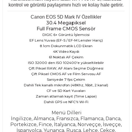
kontrol ve görüntü paylaşımını hızlı ve kolay hale getirir.
Canon EOS 5D Mark IV
Özellikler
30.4 Megapiksel
Full Frame CMOS Sensör
DIGIC 6+ Görüntü İşlemcisi
EF Lens Yuvası (EF-S / EF-M Lensler Hariç)
8.1cm Dokunmatik LCD Ekran
4K Video Kaydı
61 Noktalı AF Çekim
ISO 32000 den ISO 102400'e yükseltilebilir
Çift Piksel RAW; AF Alanı Seçme Düğmesi
Çift Piksel CMOS AF ve Film Servosu AF
Saniyede 7 fps Çekim
Dahili Tek kanallı mikrofon (48Khz, 16bit, 2 kanal)
CF ve SD Kart Yuvaları
Zaman atlamalı kayıt (Time Lapse)
Dahili GPS ve NFC'li Wi-Fi
Menü Dilleri
İngilizce, Almanca, Fransızca, Flamanca, Danca,
Portekizce, Fince, İtalyanca, Norveççe, İsveççe,
İspanyolca, Yunanca, Rusça, Lehçe, Çekçe,