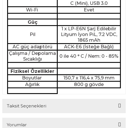
C (Mini), USB 3.0
Wi-Fi
Evet
Güç
1 x LP-E6N Şarj Edilebilir
Pil
Lityum İyon PiL, 7.2 VDC,
1865 mAh
AC güç adaptörü
ACK-E6 (İsteğe Bağlı)
Çalışma / Depolama
0 ile 40 ° C / Nem: 0 - 85%
Sıcaklığı
Fiziksel Özellikler
Boyutlar
150,7 x 116,4 x 75,9 mm
Ağırlık
800 g gövde
Taksit Seçenekleri
Yorumlar