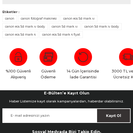
Etiketler :
canon
canon fotoğraf makinesi
canon eos 5d mark ıv
canon eos 5d mark ıv body
canon 5d mark ıv
canon 5d mark iv body
Orjinal
canon eos 5d mark 4
canon eos 5d mark 4 fiyat
Siparişi 1 günde bana ulaştırdılar. Orjinal , bandrollü miss gibi 2023
üretimi sıfır kutulu bir makine. Teşekkür ediyorum.
Selçuk KARABIYIK | 06/12/2025
%100 Güvenli
Güvenli
14 Gün İçerisinde
3000 TL ve
Yorum Yaz
Alışveriş
Ödeme
İade Garantisi
Ücretsiz 
E-Bülten’e Kayıt Olun
Haber Listemize kayıt olarak kampanyalardan, haberdar olabilirsiniz.
Kayıt Ol
Sosyal Medyada Bizi Takip Edin.