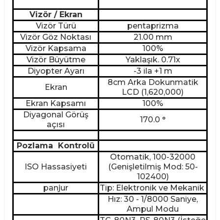
Vizör / Ekran
Vizör Türü
pentaprizma
Vizör Göz Noktası
21.00 mm
Vizör Kapsama
100%
Vizör Büyütme
Yaklaşık. 0.71x
Diyopter Ayarı
-3 ila +1 m
8cm Arka Dokunmatik
Ekran
LCD (1,620,000)
Ekran Kapsamı
100%
Diyagonal Görüş
170.0 °
açısı
Pozlama Kontrolü
Otomatik, 100-32000
ISO Hassasiyeti
(Genişletilmiş Mod: 50-
102400)
panjur
Tip: Elektronik ve Mekanik
Hız: 30 - 1/8000 Saniye,
Ampul Modu