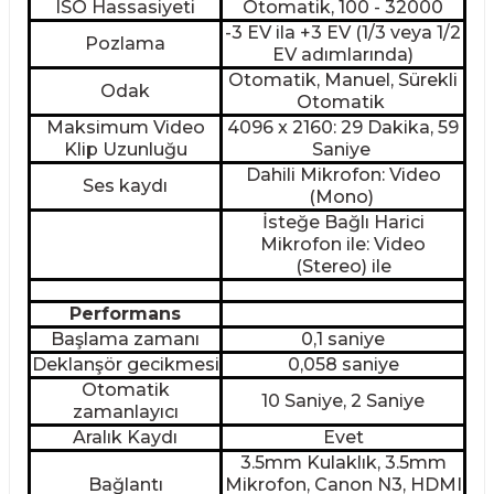
ISO Hassasiyeti
Otomatik, 100 - 32000
-3 EV ila +3 EV (1/3 veya 1/2
Pozlama
EV adımlarında)
Otomatik, Manuel, Sürekli
Odak
Otomatik
Maksimum Video
4096 x 2160: 29 Dakika, 59
Klip Uzunluğu
Saniye
Dahili Mikrofon: Video
Ses kaydı
(Mono)
İsteğe Bağlı Harici
Mikrofon ile: Video
(Stereo) ile
Performans
Başlama zamanı
0,1 saniye
Deklanşör gecikmesi
0,058 saniye
Otomatik
10 Saniye, 2 Saniye
zamanlayıcı
Aralık Kaydı
Evet
3.5mm Kulaklık, 3.5mm
Bağlantı
Mikrofon, Canon N3, HDMI