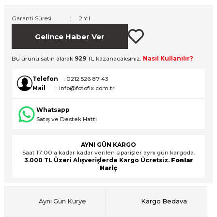
Garanti Süresi
2 Yıl
ık Setleri
ar
Gelince Haber Ver
onlar
Bu ürünü satın alarak
929
TL kazanacaksınız.
Nasıl Kullanılır?
Telefon
: 0212 526 87 43
rlar
Mail
: info@fotofix.com.tr
Whatsapp
Satış ve Destek Hattı
AYNI GÜN KARGO
Saat 17:00 a kadar kadar verilen siparişler aynı gün kargoda.
3.000 TL Üzeri Alışverişlerde Kargo Ücretsiz.
Fonlar
Hariç
Aynı Gün Kurye
Kargo Bedava