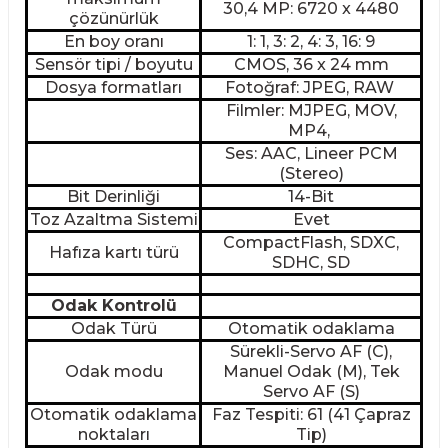
30,4 MP: 6720 x 4480
çözünürlük
En boy oranı
1: 1, 3: 2, 4: 3, 16: 9
Sensör tipi / boyutu
CMOS, 36 x 24 mm
Dosya formatları
Fotoğraf: JPEG, RAW
Filmler: MJPEG, MOV,
MP4,
Ses: AAC, Lineer PCM
(Stereo)
Bit Derinliği
14-Bit
Toz Azaltma Sistemi
Evet
CompactFlash, SDXC,
Hafıza kartı türü
SDHC, SD
Odak Kontrolü
Odak Türü
Otomatik odaklama
Sürekli-Servo AF (C),
Odak modu
Manuel Odak (M), Tek
Servo AF (S)
Otomatik odaklama
Faz Tespiti: 61 (41 Çapraz
noktaları
Tip)