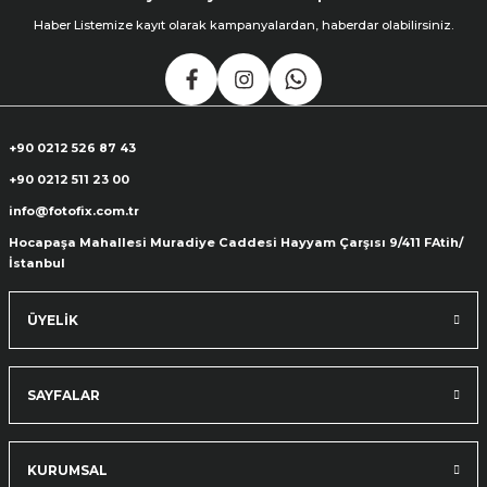
Haber Listemize kayıt olarak kampanyalardan, haberdar olabilirsiniz.
+90 0212 526 87 43
+90 0212 511 23 00
info@fotofix.com.tr
Hocapaşa Mahallesi Muradiye Caddesi Hayyam Çarşısı 9/411 FAtih/
İstanbul
ÜYELİK
SAYFALAR
KURUMSAL