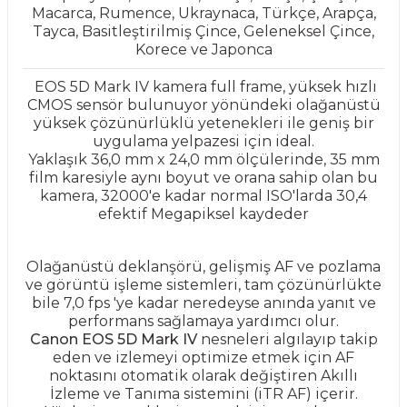
Macarca, Rumence, Ukraynaca, Türkçe, Arapça,
Tayca, Basitleştirilmiş Çince, Geleneksel Çince,
Korece ve Japonca
EOS 5D Mark IV kamera full frame, yüksek hızlı
CMOS sensör bulunuyor yönündeki olağanüstü
yüksek çözünürlüklü yetenekleri ile geniş bir
uygulama yelpazesi için ideal.
Yaklaşık 36,0 mm x 24,0 mm
ölçülerinde, 35 mm
film karesiyle aynı boyut ve orana sahip olan bu
kamera, 32000'e kadar normal ISO'larda 30,4
efektif Megapiksel kaydeder
Olağanüstü deklanşörü, gelişmiş AF ve pozlama
ve görüntü işleme sistemleri, tam çözünürlükte
bile 7,0 fps 'ye kadar neredeyse anında yanıt ve
performans sağlamaya yardımcı olur.
Canon EOS 5D Mark IV
nesneleri algılayıp takip
eden ve izlemeyi optimize etmek için AF
noktasını otomatik olarak değiştiren Akıllı
İzleme ve Tanıma sistemini (iTR AF) içerir.