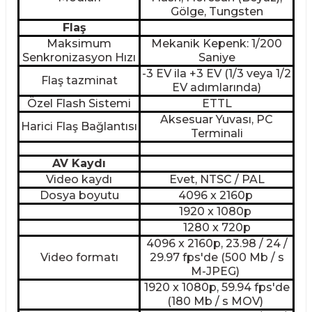
Gölge, Tungsten
Flaş
Maksimum
Mekanik Kepenk: 1/200
Senkronizasyon Hızı
Saniye
-3 EV ila +3 EV (1/3 veya 1/2
Flaş tazminat
EV adımlarında)
Özel Flash Sistemi
ETTL
Aksesuar Yuvası, PC
Harici Flaş Bağlantısı
Terminali
AV Kaydı
Video kaydı
Evet, NTSC / PAL
Dosya boyutu
4096 x 2160p
1920 x 1080p
1280 x 720p
4096 x 2160p, 23.98 / 24 /
Video formatı
29.97 fps'de (500 Mb / s
M-JPEG)
1920 x 1080p, 59.94 fps'de
(180 Mb / s MOV)