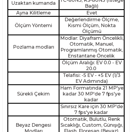
TC-80N3, RS-80N3 (İsteğe
Uzaktan kumanda
Bağlı)
Ayna Kilitleme
Evet
Değerlendirme Ölçme,
Ölçüm Yöntemi
Kısmi Ölçüm, Nokta
Ölçümü
Modlar: Diyafram Öncelikli,
Otomatik, Manuel,
Pozlama modları
Programlanmış Otomatik,
Enstantane Öncelik
Ölçüm Aralığı: EV 0.0 - EV
20.0
Telafisi: -5 EV - +5 EV (1/3
EV Adımında)
Ham Formatında 21 MP'ye
Sürekli Çekim
kadar 30 MP'de 7 fps'ye
kadar
Sınırsız Kare için 30 MP'de
7 fps'ye kadar
Otomatik, Bulutlu, Renk
Beyaz Dengesi
Sıcaklığı, Custom, Günışığı,
Modları
Flash, Floresan (Beyaz),