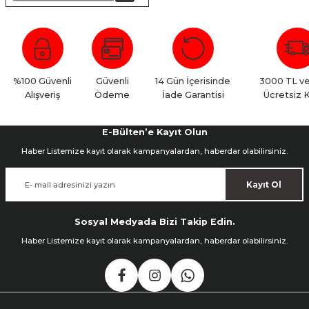
nsleri
m Cihazları
Aksesuarları
aları
onlar
%100 Güvenli
Güvenli
14 Gün İçerisinde
3000 TL ve
nları
Alışveriş
Ödeme
İade Garantisi
Ücretsiz 
ndalar
E-Bülten’e Kayıt Olun
 Işıklar
Haber Listemize kayıt olarak kampanyalardan, haberdar olabilirsiniz.
Kayıt Ol
om Standlar
esuarları
Sosyal Medyada Bizi Takip Edin.
Haber Listemize kayıt olarak kampanyalardan, haberdar olabilirsiniz.
Işıklar
uar
Işık Setleri