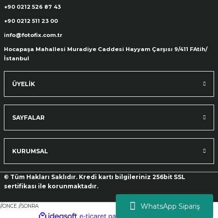
+90 0212 526 87 43
+90 0212 511 23 00
ık Setleri
ar
info@fotofix.com.tr
Hocapaşa Mahallesi Muradiye Caddesi Hayyam Çarşısı 9/411 FAtih/
onlar
İstanbul
rlar
ÜYELİK
SAYFALAR
KURUMSAL
© Tüm Hakları Saklıdır. Kredi kartı bilgileriniz 256bit SSL
sertifikası ile korunmaktadır.
WhatsApp Sipariş
//ONCE
//SONRA
ideasoft
ile
e-