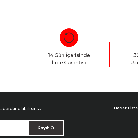
14 Gün İçerisinde
3
e
İade Garantisi
Üze
Haber Liste
erdar olabilirsiniz.
Kayıt Ol