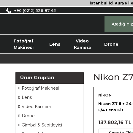
İstanbul İçi Kurye il
+90 (0212) 526 87 43
Fotoğraf
Video
Lens
Drone
Makinesi
Kamera
Nikon Z7
Ürün Grupları
Fotoğraf Makinesi
NİKON
Lens
Nikon Z7 II + 
Video Kamera
F/4 Lens Kit
Drone
137.802,16 TL
Gimbal & Sabitleyici
Sepete Ekl