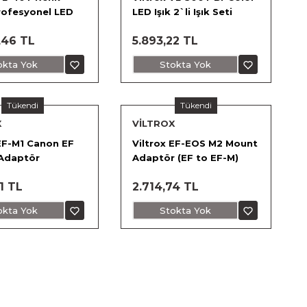
Profesyonel LED
LED Işık 2`li Işık Seti
ü Set)
,46 TL
5.893,22 TL
okta Yok
Stokta Yok
Tükendi
Tükendi
X
VİLTROX
 EF-M1 Canon EF
Viltrox EF-EOS M2 Mount
Adaptör
Adaptör (EF to EF-M)
1 TL
2.714,74 TL
okta Yok
Stokta Yok