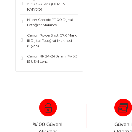
8 G OSS Lens (HEMEN
KARGO)
Nikon Coolpix P1100 Dijital
Fotoğraf Makinesi
Canon PowerShot G7X Mark
III Dijital Fotoğraf Makinesi
(Siyah)
Canon RF 24-240mm f/4-6.3
IS USM Lens
%100 Güvenli
Güvenli
Alışveriş
Ödem