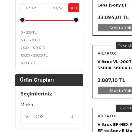
Lens (Sony E)
Ara
–
33.094,01 TL
Stokta Yok
0 – 500 TL
500 – 2.000 TL
Tükendi
2.000 – 10.000 TL
VİLTROX
10.000 – 50.000 TL
Viltrox VL-200T
50.000+ TL
3300K-5600K L
Işık Paneli 2' li K
Ürün Grupları
2.887,10 TL
Stokta Yok
Seçimleriniz
Marka
Tükendi
VİLTROX
VİLTROX
Viltrox EF-NEX 
EF to Sony E M