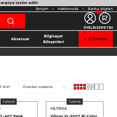
 kargoya teslim edilir
İletişim
Hakkımızda
Banka Bilgileri
ÜYELİK
SEPETİM
o
Bilgisayar
Aksesuar
2. El Ürünler
Bileşenleri
9 ürün
Tükendi
Tükendi
X
VİLTROX
 VL-40T Renk
Viltrox VL-500T Bi-Color