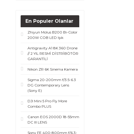
5001 TL - 10000 TL (1)
En Populer Olanlar
Zhiyun Molus B200 Bi-Color
200W COB LED Işık
Antigravity A1 8K 360 Drone
// 2 YIL RESMİ DİSTRİBÖTÖR
GARANTİLİ
Nikon ZR 6K Sinema Kamera
Sigma 20-200mm f/3.5-6.3
DG Contemporary Lens
(Sony E)
DJI Mini 5 Pro Fly More
Combo PLUS
Canon EOS 2000D 18-55mm
DC III LENS
Sony FE 400-800mm f/6.3-