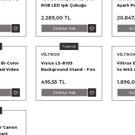
RGB LED Işık Çubuğu
Ayarlı 
Işık (3`l
2.289,00 TL
20.847
Stokta Yok
St
Tükendi
VİLTROX
VİLTRO
 Bi-Color
Visico LS-8105
Viltrox
ed Video
Background Stand - Fon
to M43 
it
Ayağı
495,55 TL
1.896,0
Stokta Yok
St
IV Canon
ount