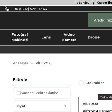
İstanbul İçi Kurye il
+90 (0212) 526 87 43
Fotoğraf
Video
Lens
Drone
Makinesi
Kamera
Anasayfa
VİLTROX
Filtrele
Stoktakiler
Sadece Stokta Olanlar
Tükendi
VİLTROX
Fiyat
▼
Viltrox AF 16mm