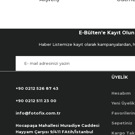
E-Bülten’e Kayıt Olun
Haber Listemize kayıt olarak kampanyalardan, hab
ÜYELİK
+90 0212 526 87 43
Hesabım
+90 0212 511 23 00
Yeni Üyelik
info@fotofix.com.tr
Favorilerin
Sepetiniz
Hocapaşa Mahallesi Muradiye Caddesi
Hayyam Çarşısı 9/411 FAtih/İstanbul
Kargo Tak