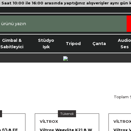
e Saat 10:00 ile 16:00 arasında yaptığınız alışverişler aynı gün
Gimbal &
Stüdyo
Audi
Tripod
Çanta
Sabitleyici
Işık
Ses
Toplam 
Tükendi
VİLTROX
VİLTRO
 f/1.8 FE
Viltrox Weeylite K21 8 W
Viltrox