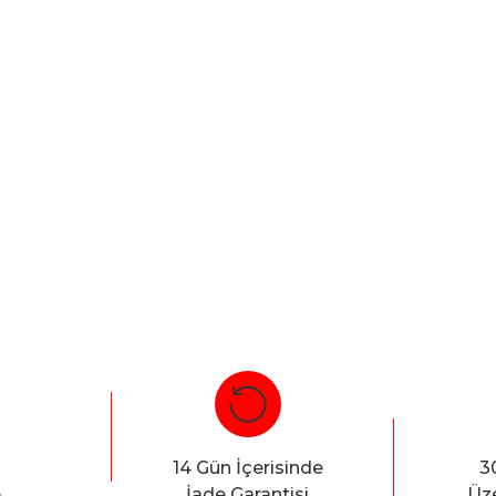
14 Gün İçerisinde
3
e
İade Garantisi
Üze