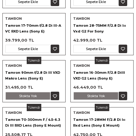
Sepete Ekle
Sepete Ekle
TAMRON
TAMRON
ık Setleri
ar
Tamron 17-70mm f/2.8 Di III-A
Tamron 28-75MM F/2.8 Di Iıı
VC RXD Lens (Sony E)
Vxd G2 For Sony
onlar
39.799,00 TL
42.999,00 TL
Sepete Ekle
Sepete Ekle
rlar
Tükendi
Tükendi
TAMRON
TAMRON
Tamron 90mm f/2.8 Di III VXD
Tamron 16-30mm F/2.8 DiIII
Makro Lens (Sony E)
VXD G2 Lens (Sony E)
31.495,00 TL
46.449,00 TL
Stokta Yok
Stokta Yok
Tükendi
Tükendi
TAMRON
TAMRON
Tamron 70-300mm F / 4.5-6.3
Tamron 17-28MM F/2.8 Di Iıı
Di III RXD Lens (Sony E Mount)
Rxd Lens (Sony E Mount)
25.508,17 TL
42.750,00 TL