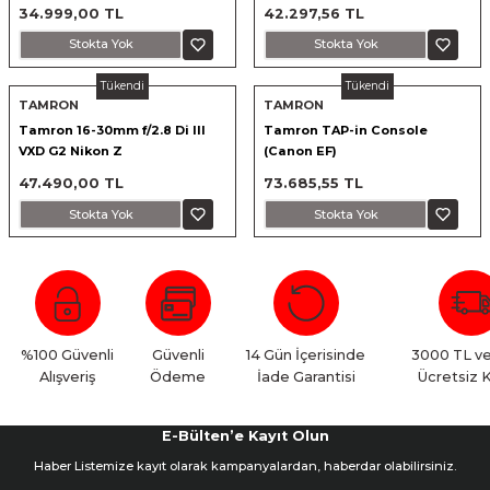
Uyumlu)
34.999,00 TL
42.297,56 TL
Stokta Yok
Stokta Yok
Tükendi
Tükendi
TAMRON
TAMRON
Tamron 16-30mm f/2.8 Di III
Tamron TAP-in Console
VXD G2 Nikon Z
(Canon EF)
47.490,00 TL
73.685,55 TL
Stokta Yok
Stokta Yok
%100 Güvenli
Güvenli
14 Gün İçerisinde
3000 TL ve
Alışveriş
Ödeme
İade Garantisi
Ücretsiz 
E-Bülten’e Kayıt Olun
Haber Listemize kayıt olarak kampanyalardan, haberdar olabilirsiniz.