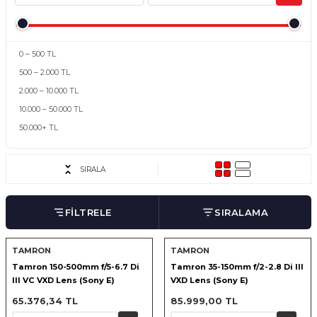
nsleri
m Cihazları
Aksesuarları
aları
onlar
0 – 500 TL
500 – 2.000 TL
nları
2.000 – 10.000 TL
10.000 – 50.000 TL
ndalar
50.000+ TL
 Işıklar
SIRALA
om Standlar
FİLTRELE
SIRALAMA
esuarları
TAMRON
TAMRON
Işıklar
uar
Tamron 150-500mm f/5-6.7 Di
Tamron 35-150mm f/2-2.8 Di III
III VC VXD Lens (Sony E)
VXD Lens (Sony E)
Işık Setleri
65.376,34 TL
85.999,00 TL