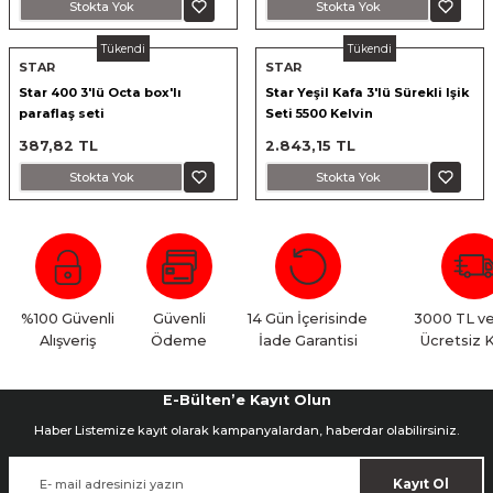
Stokta Yok
Stokta Yok
Tükendi
Tükendi
STAR
STAR
ık Setleri
ar
Star 400 3'lü Octa box'lı
Star Yeşil Kafa 3'lü Sürekli Işik
paraflaş seti
Seti 5500 Kelvin
onlar
387,82 TL
2.843,15 TL
Stokta Yok
Stokta Yok
rlar
%100 Güvenli
Güvenli
14 Gün İçerisinde
3000 TL ve
Alışveriş
Ödeme
İade Garantisi
Ücretsiz 
E-Bülten’e Kayıt Olun
Haber Listemize kayıt olarak kampanyalardan, haberdar olabilirsiniz.
Kayıt Ol