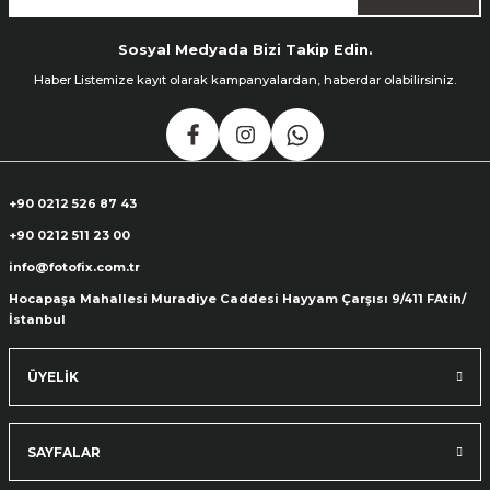
Sosyal Medyada Bizi Takip Edin.
Haber Listemize kayıt olarak kampanyalardan, haberdar olabilirsiniz.
+90 0212 526 87 43
+90 0212 511 23 00
info@fotofix.com.tr
Hocapaşa Mahallesi Muradiye Caddesi Hayyam Çarşısı 9/411 FAtih/
İstanbul
ÜYELİK
SAYFALAR