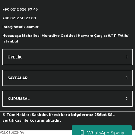
+90 0212 526 87 43
+90 0212 511 23 00
info@fotofix.com.tr
Hocapaşa Mahallesi Muradiye Caddesi Hayyam Çarşısı 9/411 FAtih/
İstanbul
ÜYELİK
SAYFALAR
KURUMSAL
© Tüm Hakları Saklıdır. Kredi kartı bilgileriniz 256bit SSL
sertifikası ile korunmaktadır.
WhatsApp Sipariş
//ONCE
//SONRA