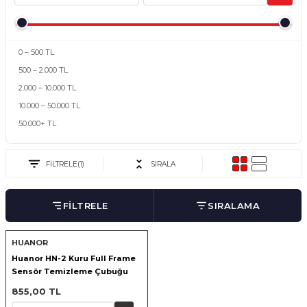
nsleri
m Cihazları
Aksesuarları
aları
onlar
0 – 500 TL
500 – 2.000 TL
nları
2.000 – 10.000 TL
10.000 – 50.000 TL
ndalar
50.000+ TL
 Işıklar
FİLTRELE
(1)
SIRALA
om Standlar
FİLTRELE
SIRALAMA
esuarları
HUANOR
Işıklar
uar
Huanor HN-2 Kuru Full Frame
Sensör Temizleme Çubuğu
Işık Setleri
855,00 TL