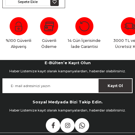
Sepete Ekle
ık Setleri
ar
onlar
%100 Güvenli
Güvenli
14 Gün İçerisinde
3000 TL ve
Alışveriş
Ödeme
İade Garantisi
Ücretsiz 
rlar
E-Bülten’e Kayıt Olun
Haber Listemize kayıt olarak kampanyalardan, haberdar olabilirsiniz.
Kayıt Ol
Sosyal Medyada Bizi Takip Edin.
Haber Listemize kayıt olarak kampanyalardan, haberdar olabilirsiniz.