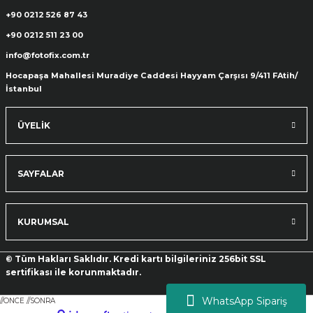
+90 0212 526 87 43
+90 0212 511 23 00
info@fotofix.com.tr
Hocapaşa Mahallesi Muradiye Caddesi Hayyam Çarşısı 9/411 FAtih/
İstanbul
ÜYELİK
SAYFALAR
KURUMSAL
© Tüm Hakları Saklıdır. Kredi kartı bilgileriniz 256bit SSL
sertifikası ile korunmaktadır.
WhatsApp Sipariş
//ONCE
//SONRA