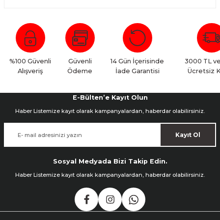
ık Setleri
ar
onlar
%100 Güvenli
Güvenli
14 Gün İçerisinde
3000 TL ve
Alışveriş
Ödeme
İade Garantisi
Ücretsiz 
rlar
E-Bülten’e Kayıt Olun
Haber Listemize kayıt olarak kampanyalardan, haberdar olabilirsiniz.
Kayıt Ol
Sosyal Medyada Bizi Takip Edin.
Haber Listemize kayıt olarak kampanyalardan, haberdar olabilirsiniz.