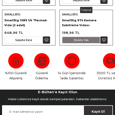
Sepete Ekle
Sepete Ekle
nsleri
m Cihazları
Aksesuarları
Tükendi
SMALLRİG
SMALLRİG
aları
onlar
SmallRig 1089 1/4 ''Parmak
SmallRig 974 Kamera
Vida (2 adet)
Sabitleme Vidası
nları
648,96 TL
198,96 TL
Sepete Ekle
Stokta Yok
ndalar
 Işıklar
om Standlar
%100 Güvenli
Güvenli
14 Gün İçerisinde
3000 TL ve
Alışveriş
Ödeme
İade Garantisi
Ücretsiz 
esuarları
E-Bülten’e Kayıt Olun
Işıklar
uar
Haber Listemize kayıt olarak kampanyalardan, haberdar olabilirsiniz.
Işık Setleri
Kayıt Ol