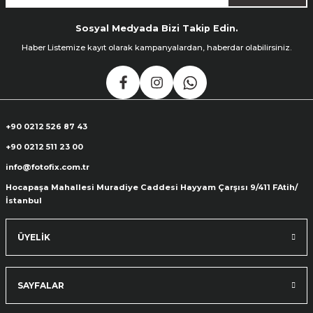
Sosyal Medyada Bizi Takip Edin.
ık Setleri
ar
Haber Listemize kayıt olarak kampanyalardan, haberdar olabilirsiniz.
onlar
rlar
+90 0212 526 87 43
+90 0212 511 23 00
info@fotofix.com.tr
Hocapaşa Mahallesi Muradiye Caddesi Hayyam Çarşısı 9/411 FAtih/
İstanbul
ÜYELİK
SAYFALAR