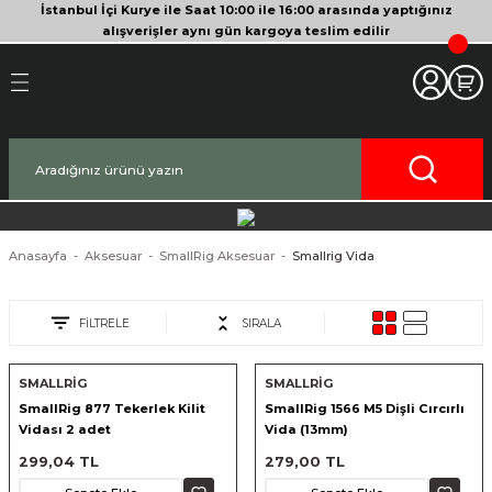
İstanbul İçi Kurye ile Saat 10:00 ile 16:00 arasında yaptığınız
Geri Dön
Geri Dön
Geri Dön
Geri Dön
Geri Dön
Geri Dön
Geri Dön
Geri Dön
Geri Dön
Geri Dön
Geri Dön
alışverişler aynı gün kargoya teslim edilir
akinesi
era
bitleyici
Bileşenleri
Makinesi
nsleri
deo Kameralar
imbal
si Tripodları
rı
af Makinesi
 Lensleri
o Kameralar
ları
yici Gimbal
eri
ripodları
af Makinesi
i
lar
ici Aksesuarları
temleri
ü Tripodlar
a
arı
ar
Anasayfa
Aksesuar
SmallRig Aksesuar
Smallrig Vida
af Makinesi
ertör
 Tripodları
nlar
lar
FİLTRELE
SIRALA
pakları
lar
SMALLRİG
SMALLRİG
SmallRig 877 Tekerlek Kilit
SmallRig 1566 M5 Dişli Cırcırlı
zları
ırları
rlar
ri ve Tüyler
Vidası 2 adet
Vida (13mm)
299,04 TL
279,00 TL
 Aksesuarları
rları
ı
lar