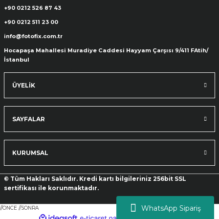
+90 0212 526 87 43
+90 0212 511 23 00
ık Setleri
ar
info@fotofix.com.tr
Hocapaşa Mahallesi Muradiye Caddesi Hayyam Çarşısı 9/411 FAtih/
onlar
İstanbul
rlar
ÜYELİK
SAYFALAR
KURUMSAL
© Tüm Hakları Saklıdır. Kredi kartı bilgileriniz 256bit SSL
sertifikası ile korunmaktadır.
WhatsApp Sipariş
//ONCE
//SONRA
ideasoft
ile
e-