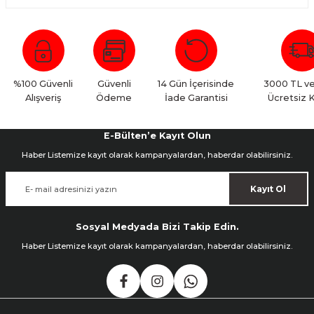
nsleri
m Cihazları
Aksesuarları
aları
onlar
%100 Güvenli
Güvenli
14 Gün İçerisinde
3000 TL ve
nları
Alışveriş
Ödeme
İade Garantisi
Ücretsiz 
ndalar
E-Bülten’e Kayıt Olun
 Işıklar
Haber Listemize kayıt olarak kampanyalardan, haberdar olabilirsiniz.
om Standlar
Kayıt Ol
esuarları
Sosyal Medyada Bizi Takip Edin.
Haber Listemize kayıt olarak kampanyalardan, haberdar olabilirsiniz.
Işıklar
uar
Işık Setleri