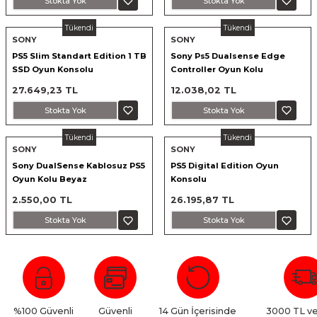
Stokta Yok
Stokta Yok
nsleri
m Cihazları
Aksesuarları
Tükendi
Tükendi
SONY
SONY
aları
onlar
PS5 Slim Standart Edition 1 TB
Sony Ps5 Dualsense Edge
SSD Oyun Konsolu
Controller Oyun Kolu
nları
27.649,23 TL
12.038,02 TL
Stokta Yok
Stokta Yok
ndalar
Tükendi
Tükendi
SONY
SONY
 Işıklar
Sony DualSense Kablosuz PS5
PS5 Digital Edition Oyun
Oyun Kolu Beyaz
Konsolu
om Standlar
2.550,00 TL
26.195,87 TL
Stokta Yok
Stokta Yok
esuarları
Işıklar
uar
Işık Setleri
%100 Güvenli
Güvenli
14 Gün İçerisinde
3000 TL ve