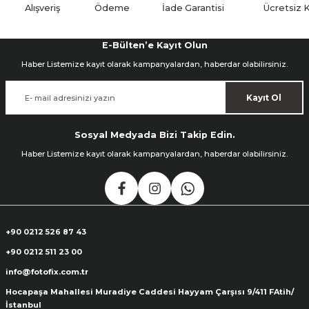
Alışveriş
Ödeme
İade Garantisi
Ücretsiz 
ık Setleri
ar
E-Bülten’e Kayıt Olun
Haber Listemize kayıt olarak kampanyalardan, haberdar olabilirsiniz.
onlar
Kayıt Ol
rlar
Sosyal Medyada Bizi Takip Edin.
Haber Listemize kayıt olarak kampanyalardan, haberdar olabilirsiniz.
+90 0212 526 87 43
+90 0212 511 23 00
info@fotofix.com.tr
Hocapaşa Mahallesi Muradiye Caddesi Hayyam Çarşısı 9/411 FAtih/
İstanbul