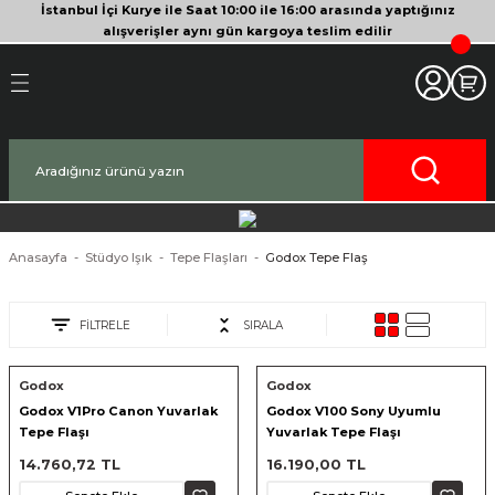
İstanbul İçi Kurye ile Saat 10:00 ile 16:00 arasında yaptığınız
Geri Dön
Geri Dön
Geri Dön
Geri Dön
Geri Dön
Geri Dön
Geri Dön
Geri Dön
Geri Dön
Geri Dön
Geri Dön
alışverişler aynı gün kargoya teslim edilir
akinesi
era
bitleyici
Bileşenleri
Makinesi
nsleri
deo Kameralar
imbal
si Tripodları
rı
af Makinesi
 Lensleri
o Kameralar
ları
yici Gimbal
eri
ripodları
af Makinesi
i
lar
ici Aksesuarları
temleri
ü Tripodlar
a
arı
ar
Anasayfa
Stüdyo Işık
Tepe Flaşları
Godox Tepe Flaş
af Makinesi
ertör
 Tripodları
nlar
lar
FİLTRELE
SIRALA
pakları
lar
Godox
Godox
Godox V1Pro Canon Yuvarlak
Godox V100 Sony Uyumlu
zları
ırları
rlar
ri ve Tüyler
Tepe Flaşı
Yuvarlak Tepe Flaşı
14.760,72 TL
16.190,00 TL
 Aksesuarları
rları
ı
lar