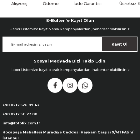
Alışveriş
Ödeme
İade Garantisi
Ücretsiz 
ık Setleri
ar
E-Bülten’e Kayıt Olun
Haber Listemize kayıt olarak kampanyalardan, haberdar olabilirsiniz.
onlar
Kayıt Ol
rlar
Sosyal Medyada Bizi Takip Edin.
Haber Listemize kayıt olarak kampanyalardan, haberdar olabilirsiniz.
+90 0212 526 87 43
+90 0212 511 23 00
info@fotofix.com.tr
Hocapaşa Mahallesi Muradiye Caddesi Hayyam Çarşısı 9/411 FAtih/
İstanbul