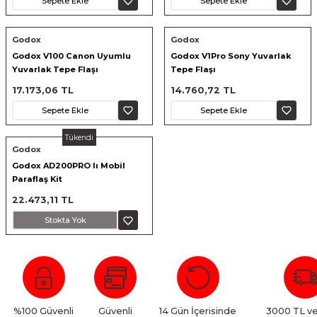
Sepete Ekle
Sepete Ekle
nsleri
m Cihazları
Aksesuarları
Godox
Godox
aları
onlar
Godox V100 Canon Uyumlu
Godox V1Pro Sony Yuvarlak
Yuvarlak Tepe Flaşı
Tepe Flaşı
nları
17.173,06 TL
14.760,72 TL
Sepete Ekle
Sepete Ekle
ndalar
Tükendi
Godox
 Işıklar
Godox AD200PRO Iı Mobil
Paraflaş Kit
om Standlar
22.473,11 TL
Stokta Yok
esuarları
Işıklar
uar
Işık Setleri
%100 Güvenli
Güvenli
14 Gün İçerisinde
3000 TL ve