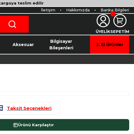
 kargoya teslim edilir
İletişim
Hakkımızda
Banka Bilgileri
ÜYELİK
SEPETİM
o
Bilgisayar
Aksesuar
2. El Ürünler
Bileşenleri
Taksit Seçenekleri
Ürünü Karşılaştır