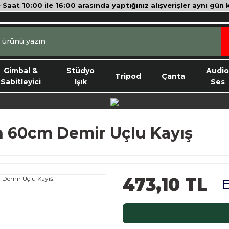
e Saat 10:00 ile 16:00 arasında yaptığınız alışverişler aynı gün
Gimbal &
Stüdyo
Audi
Tripod
Çanta
Sabitleyici
Işık
Ses
in 60cm Demir Uçlu Kayış
473,10 TL