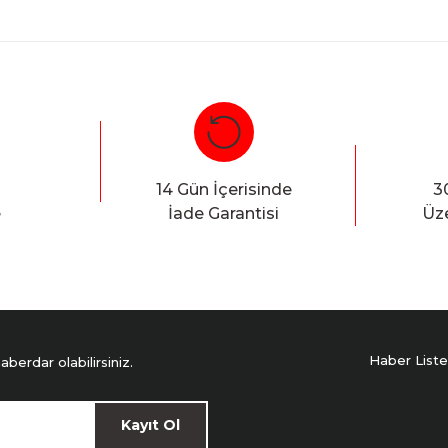
Whatsapp:
0535 495 75 
Bu ürüne ilk yorumu siz yapın!
Yorum Yaz
14 Gün İçerisinde
3
e
İade Garantisi
Üze
Haber Liste
erdar olabilirsiniz.
Kayıt Ol