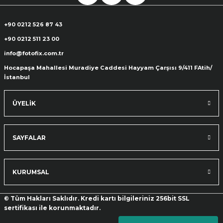
+90 0212 526 87 43
+90 0212 511 23 00
info@fotofix.com.tr
Hocapaşa Mahallesi Muradiye Caddesi Hayyam Çarşısı 9/411 FAtih/
İstanbul
ÜYELİK
SAYFALAR
KURUMSAL
© Tüm Hakları Saklıdır. Kredi kartı bilgileriniz 256bit SSL
sertifikası ile korunmaktadır.