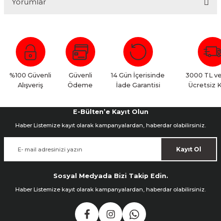
Yorumlar
Bu ürüne ilk yorumu siz yapın!
Yorum Yaz
%100 Güvenli
Güvenli
14 Gün İçerisinde
3000 TL ve
Alışveriş
Ödeme
İade Garantisi
Ücretsiz 
E-Bülten’e Kayıt Olun
Haber Listemize kayıt olarak kampanyalardan, haberdar olabilirsiniz.
Kayıt Ol
Sosyal Medyada Bizi Takip Edin.
Haber Listemize kayıt olarak kampanyalardan, haberdar olabilirsiniz.