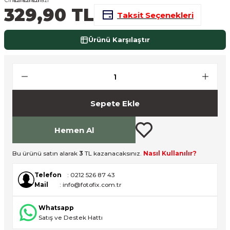
329,90 TL
nsleri
m Cihazları
Aksesuarları
Taksit Seçenekleri
aları
onlar
Ürünü Karşılaştır
nları
ndalar
Sepete Ekle
 Işıklar
Hemen Al
om Standlar
Bu ürünü satın alarak
3
TL kazanacaksınız.
Nasıl Kullanılır?
esuarları
Telefon
: 0212 526 87 43
Mail
: info@fotofix.com.tr
Işıklar
uar
Whatsapp
Işık Setleri
Satış ve Destek Hattı