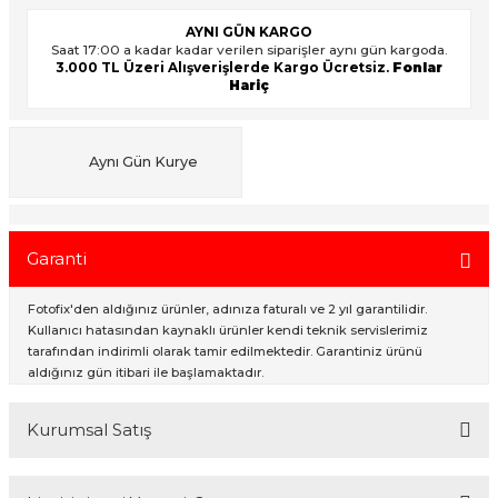
AYNI GÜN KARGO
Saat 17:00 a kadar kadar verilen siparişler aynı gün kargoda.
3.000 TL Üzeri Alışverişlerde Kargo Ücretsiz.
Fonlar
ık Setleri
ar
Hariç
onlar
Aynı Gün Kurye
rlar
Garanti
Fotofix'den aldığınız ürünler, adınıza faturalı ve 2 yıl garantilidir.
Kullanıcı hatasından kaynaklı ürünler kendi teknik servislerimiz
tarafından indirimli olarak tamir edilmektedir. Garantiniz ürünü
aldığınız gün itibari ile başlamaktadır.
Kurumsal Satış
2007 Yılından bu yana hizmet veren Fotofix İstanbulda 2 mağaza ve