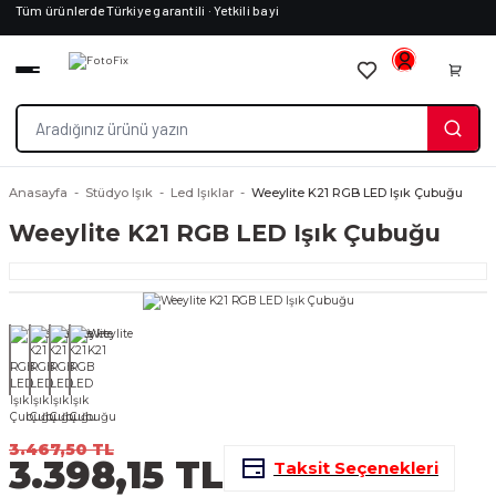
Tüm ürünlerde Türkiye garantili · Yetkili bayi
Anasayfa
Stüdyo Işık
Led Işıklar
Weeylite K21 RGB LED Işık Çubuğu
Weeylite K21 RGB LED Işık Çubuğu
3.467,50 TL
3.398,15 TL
Taksit Seçenekleri