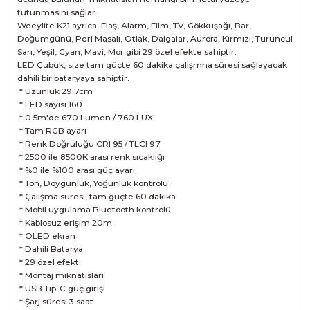
tutunmasını sağlar.
Weeylite K21 ayrıca; Flaş, Alarm, Film, TV, Gökkuşağı, Bar,
Doğumgünü, Peri Masalı, Otlak, Dalgalar, Aurora, Kırmızı, Turuncui
Sarı, Yeşil, Cyan, Mavi, Mor gibi 29 özel efekte sahiptir.
LED Çubuk, size tam güçte 60 dakika çalışmna süresi sağlayacak
dahili bir bataryaya sahiptir.
* Uzunluk 29.7cm
* LED sayısı 160
* 0.5m'de 670 Lumen / 760 LUX
* Tam RGB ayarı
* Renk Doğruluğu CRI 95 / TLCI 97
* 2500 ile 8500K arası renk sıcaklığı
* %0 ile %100 arası güç ayarı
* Ton, Doygunluk, Yoğunluk kontrolü
* Çalışma süresi, tam güçte 60 dakika
* Mobil uygulama Bluetooth kontrolü
* Kablosuz erişim 20m
* OLED ekran
* Dahili Batarya
* 29 özel efekt
* Montaj mıknatısları
* USB Tip-C güç girişi
* Şarj süresi 3 saat