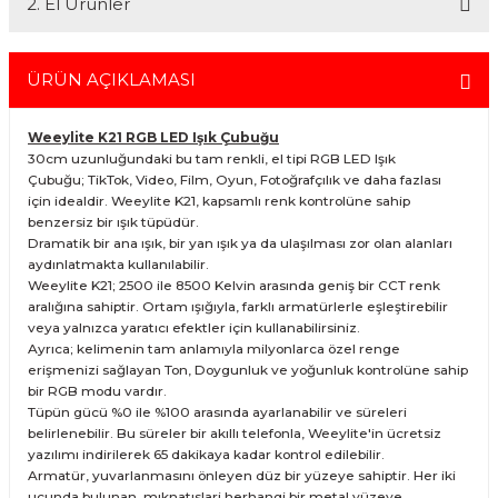
2. El Ürünler
tercih edebilirsiniz. Bu hizmet sayesinde, İstanbul içindeki
adreslerinize aynı gün içinde teslimat yapabilmekteyiz. İstanbul
dışındaki adresler için geçerli olmayan bu hizmetin ayrıntıları ve
2.el ürünlerimiz, 6 ay garanti süresiyle sunulmaktadır. Bu garanti,
siparişinizle ilgili bilgi almak için 0212 526 87 43 numaralı telefonu
ürünlerinizi aldığınız tarihten itibaren geçerlidir ve her türlü bakım ve
ÜRÜN AÇIKLAMASI
arayabilirsiniz.
onarım ihtiyaçlarını kapsar. Sahibinden.com üzerinden tüm 2. el
ürünlerimizi detaylı bir şekilde inceleyebilir, ürünler hakkında daha
Weeylite K21 RGB LED Işık Çubuğu
fazla bilgi alabilirsiniz. Güvenli alışveriş ve destek için her zaman
30cm uzunluğundaki bu tam renkli, el tipi RGB LED Işık
yanınızdayız.
Çubuğu; TikTok, Video, Film, Oyun, Fotoğrafçılık ve daha fazlası
için idealdir. Weeylite K21, kapsamlı renk kontrolüne sahip
benzersiz bir ışık tüpüdür.
Dramatik bir ana ışık, bir yan ışık ya da ulaşılması zor olan alanları
aydınlatmakta kullanılabilir.
Weeylite K21; 2500 ile 8500 Kelvin arasında geniş bir CCT renk
aralığına sahiptir. Ortam ışığıyla, farklı armatürlerle eşleştirebilir
veya yalnızca yaratıcı efektler için kullanabilirsiniz.
Ayrıca; kelimenin tam anlamıyla milyonlarca özel renge
erişmenizi sağlayan Ton, Doygunluk ve yoğunluk kontrolüne sahip
bir RGB modu vardır.
Tüpün gücü %0 ile %100 arasında ayarlanabilir ve süreleri
belirlenebilir. Bu süreler bir akıllı telefonla, Weeylite'in ücretsiz
yazılımı indirilerek 65 dakikaya kadar kontrol edilebilir.
Armatür, yuvarlanmasını önleyen düz bir yüzeye sahiptir. Her iki
ucunda bulunan mıknatıslari herhangi bir metal yüzeye