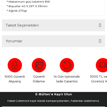
* Maksimum güç tüketimi 8W
* Boyutlar 40 X 297 X 39mm
* Ağırlık 270gr
Taksit Seçenekleri
Yorumlar
Bu ürüne ilk yorumu siz yapın!
Yorum Yaz
%100 Güvenli
Güvenli
14 Gün İçerisinde
3000 TL ve
Alışveriş
Ödeme
İade Garantisi
Ücretsiz 
E-Bülten’e Kayıt Olun
Haber Listemize kayıt olarak kampanyalardan, haberdar olabilirsiniz.