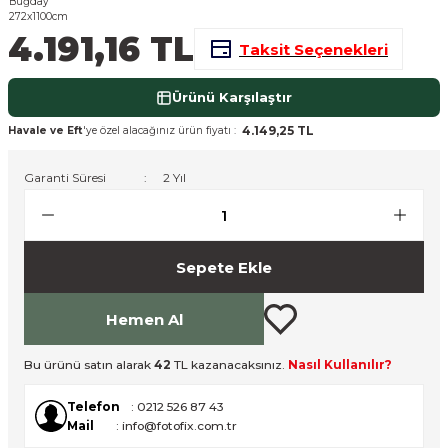
nsleri
m Cihazları
Aksesuarları
4.191,16 TL
Taksit Seçenekleri
aları
onlar
Ürünü Karşılaştır
nları
4.149,25 TL
Havale ve Eft
'ye özel alacağınız ürün fiyatı :
ndalar
Garanti Süresi
2 Yıl
 Işıklar
Sepete Ekle
om Standlar
Hemen Al
esuarları
Bu ürünü satın alarak
42
TL kazanacaksınız.
Nasıl Kullanılır?
Işıklar
uar
Telefon
: 0212 526 87 43
Işık Setleri
Mail
: info@fotofix.com.tr