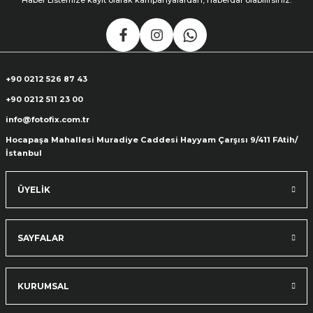
Haber Listemize kayıt olarak kampanyalardan, haberdar olabilirsiniz.
+90 0212 526 87 43
+90 0212 511 23 00
info@fotofix.com.tr
Hocapaşa Mahallesi Muradiye Caddesi Hayyam Çarşısı 9/411 FAtih/
İstanbul
ÜYELİK
SAYFALAR
KURUMSAL