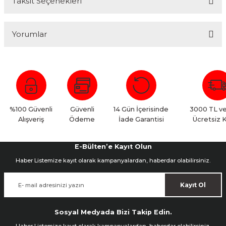
Taksit Seçenekleri
Yorumlar
Bu ürüne ilk yorumu siz yapın!
Yorum Yaz
%100 Güvenli
Güvenli
14 Gün İçerisinde
3000 TL ve
Alışveriş
Ödeme
İade Garantisi
Ücretsiz 
E-Bülten’e Kayıt Olun
Haber Listemize kayıt olarak kampanyalardan, haberdar olabilirsiniz.
Kayıt Ol
Sosyal Medyada Bizi Takip Edin.