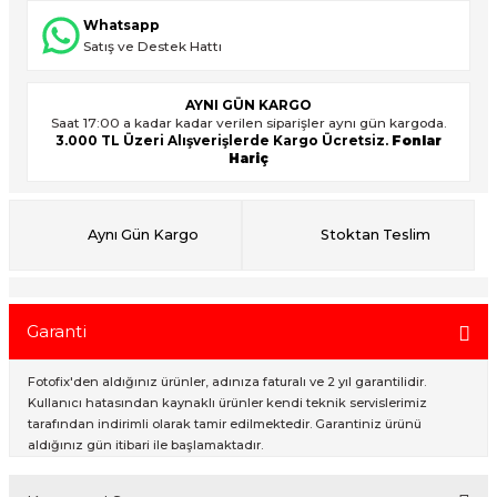
Whatsapp
Satış ve Destek Hattı
ık Setleri
ar
AYNI GÜN KARGO
Saat 17:00 a kadar kadar verilen siparişler aynı gün kargoda.
onlar
3.000 TL Üzeri Alışverişlerde Kargo Ücretsiz.
Fonlar
Hariç
rlar
Aynı Gün Kargo
Stoktan Teslim
Garanti
Fotofix'den aldığınız ürünler, adınıza faturalı ve 2 yıl garantilidir.
Kullanıcı hatasından kaynaklı ürünler kendi teknik servislerimiz
tarafından indirimli olarak tamir edilmektedir. Garantiniz ürünü
aldığınız gün itibari ile başlamaktadır.