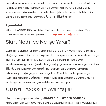
röportajlardan ürün çekimlerine, sinema projelerinden YouTube
içeriklerine kadar birçok alanda tercih edilir. Ancak bu geniş
yayılım bazı durumlarda kontrolsüz ışık anlamına gelebilir. İşte
tam da bu noktada devreye
Ulanzi Skirt
girer.
Uyumluluk
Ulanzi LAS005 80cm Balon Softbox ile tam uyumludur. 65cm
Lanterns Softbox ile uyumlu
tam uyumlu değildir.
Skirt Nedir ve Ne İşe Yarar?
Lantern softbox’lar her yöne 360 derece ışık yayar. Bu, özellikle
doğal görünen bir ortam aydınlatması için idealdir. Ancak sahneye
daha dramatik bir hava katmak ya da belirli bir bölgeye
odaklanmak gerektiğinde, bu geniş yayılımı sınırlamak gerekebilir.
Skirt
, yani ışık kontrol eteği, bu durumda devreye girerek
istenmeyen ışık yayılımını engeller. Özellikle arka plan veya
kamera lensine doğrudan gelen ışıkların önüne geçmek, daha
profesyonel sonuçlar için kritik öneme sahiptir.
Ulanzi LAS005’in Avantajları
Bu 80 cm çapındaki skirt,
Ulanzi’nin Lantern Softbox
modelleriyle tam uyumlu şekilde tasarlanmıştır. Hafif yapısı, hızlı