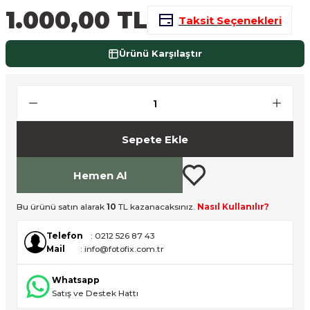
1.000,00 TL
nsleri
m Cihazları
Aksesuarları
Taksit Seçenekleri
aları
onlar
Ürünü Karşılaştır
nları
ndalar
Sepete Ekle
 Işıklar
Hemen Al
om Standlar
Bu ürünü satın alarak
10
TL kazanacaksınız.
Nasıl Kullanılır?
esuarları
Telefon
: 0212 526 87 43
Mail
: info@fotofix.com.tr
Işıklar
uar
Whatsapp
Işık Setleri
Satış ve Destek Hattı