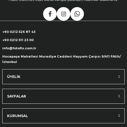
+90 0212 526 87 43
+90 0212 511 23 00
info@fotofix.com.tr
Hocapaşa Mahallesi Muradiye Caddesi Hayyam Çarşısı 9/411 FAtih/
İstanbul
ÜYELİK
SAYFALAR
KURUMSAL