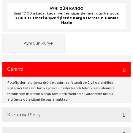
AYNI GÜN KARGO
Saat 17:00 a kadar kadar verilen siparişler aynı gün kargoda.
3.000 TL Üzeri Alışverişlerde Kargo Ücretsiz.
Fonlar
ık Setleri
ar
Hariç
onlar
Aynı Gün Kurye
rlar
Garanti
Fotofix'den aldığınız ürünler, adınıza faturalı ve 2 yıl garantilidir.
Kullanıcı hatasından kaynaklı ürünler kendi teknik servislerimiz
tarafından indirimli olarak tamir edilmektedir. Garantiniz ürünü
aldığınız gün itibari ile başlamaktadır.
Kurumsal Satış
2007 Yılından bu yana hizmet veren Fotofix İstanbulda 2 mağaza ve