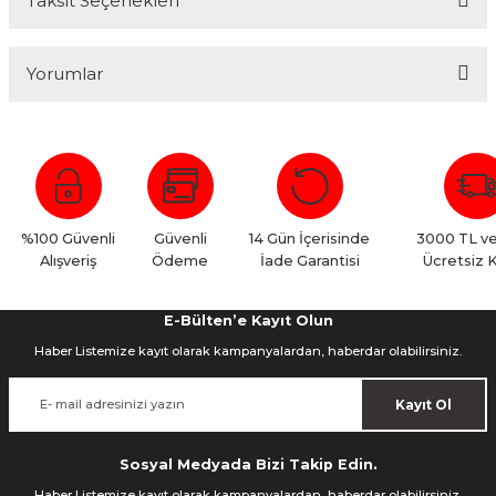
Taksit Seçenekleri
Yorumlar
Bu ürüne ilk yorumu siz yapın!
Yorum Yaz
%100 Güvenli
Güvenli
14 Gün İçerisinde
3000 TL ve
Alışveriş
Ödeme
İade Garantisi
Ücretsiz 
E-Bülten’e Kayıt Olun
Haber Listemize kayıt olarak kampanyalardan, haberdar olabilirsiniz.
Kayıt Ol
Sosyal Medyada Bizi Takip Edin.
Haber Listemize kayıt olarak kampanyalardan, haberdar olabilirsiniz.