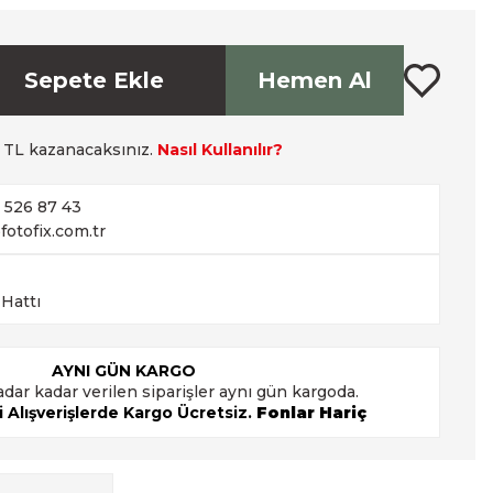
Sepete Ekle
Hemen Al
TL kazanacaksınız.
Nasıl Kullanılır?
2 526 87 43
fotofix.com.tr
 Hattı
AYNI GÜN KARGO
adar kadar verilen siparişler aynı gün kargoda.
 Alışverişlerde Kargo Ücretsiz.
Fonlar Hariç