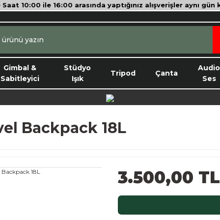
e Saat 10:00 ile 16:00 arasında yaptığınız alışverişler aynı gün
Gimbal &
Stüdyo
Audi
Tripod
Çanta
Sabitleyici
Işık
Ses
vel Backpack 18L
3.500,00 TL