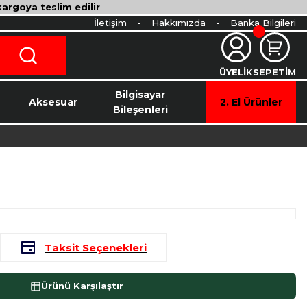
 kargoya teslim edilir
İletişim
Hakkımızda
Banka Bilgileri
ÜYELİK
SEPETİM
o
Bilgisayar
Aksesuar
2. El Ürünler
Bileşenleri
Taksit Seçenekleri
Ürünü Karşılaştır