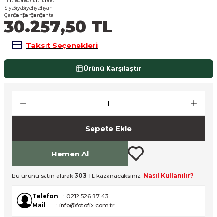
nsleri
m Cihazları
Aksesuarları
30.257,50 TL
aları
onlar
Taksit Seçenekleri
nları
Ürünü Karşılaştır
ndalar
 Işıklar
Sepete Ekle
om Standlar
Hemen Al
esuarları
Bu ürünü satın alarak
303
TL kazanacaksınız.
Nasıl Kullanılır?
Işıklar
uar
Telefon
: 0212 526 87 43
Işık Setleri
Mail
: info@fotofix.com.tr