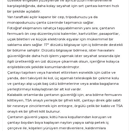
özellikle engebeli yüzeylerde ve ayrıca uzun merdivenlerle
karşılaşıldığında, daha kolay seyahat için sırt çantası kemeri hızlı
bir şekilde açılabilir.
Yan taraftaki açılır kapanır bir cep, tripodunuzu ya da
monopodunuzu çanta üzerinde taşımanızı sağlar.
Fotoğraf ekipmanını rahatça taşıyabilmenin yanı sıra; çantanın
fermuarlı ön cep düzenleyicisi kalemler, kartvizitler, pasaportlar,
uçak biletleri ve küçük elektronik eşyalar için mükemmel bir
saklama alanı sağlar. 17" dizüstü bilgisayar için iç bölmede destekli
bir bölüme sahiptir. Dizüstü bilgisayar bölmesi, ister havaalanı
güvenliğinde daha hızlı işlem yapmak ister seyahat sırasında işle
ilgili üretkenliği en üst düzeye çıkarmak olsun, içeriğine kolayca
erişilebilecek şekilde konumlandırılmıştır.
Çantayı taşırken veya hareket ettirirken esneklik için üstte ve
yanda, deri takviyeli iki kol, üç aşamalı teleskopik bir çekme kolu
ve çantayı alıp uçak baş üstü bölmelerine veya araba bagajlarına
yerleştirmeyi kolaylaştıran bir alt kol vardır.
Kalabalık ortamlarda çantanın güvenliği için; ana bölme femuarını
kilitleyen, TSA onaylı yerleşik bir şifreli kilit, çantayı direk gibi sabit
bir nesneye zincirlemek için entegre, örgülü çelik bir kablo ve TSA
onaylı ek bir şifreli kilit bulunur.
Çantanın güvenli yapısı; kötü hava koşullarından koruyan ve
çantayı boydan boya kaplayan naylon yapıya sahip petek iç
çerçeve ile, köşeleri yürüyen merdivenlere, kaldırımlara