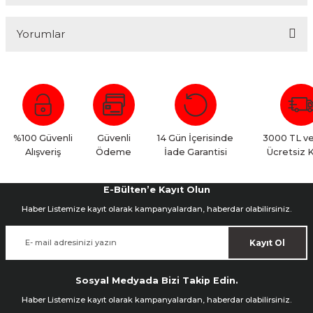
Yorumlar
Bu ürüne ilk yorumu siz yapın!
Yorum Yaz
%100 Güvenli
Güvenli
14 Gün İçerisinde
3000 TL ve
Alışveriş
Ödeme
İade Garantisi
Ücretsiz 
E-Bülten’e Kayıt Olun
Haber Listemize kayıt olarak kampanyalardan, haberdar olabilirsiniz.
Kayıt Ol
Sosyal Medyada Bizi Takip Edin.
Haber Listemize kayıt olarak kampanyalardan, haberdar olabilirsiniz.