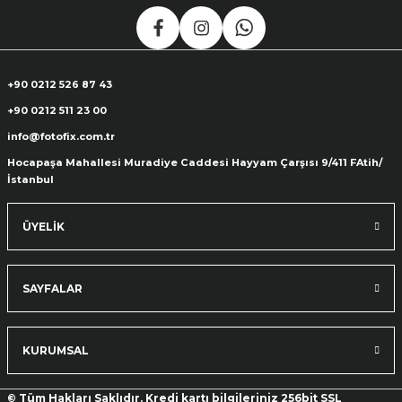
+90 0212 526 87 43
+90 0212 511 23 00
info@fotofix.com.tr
Hocapaşa Mahallesi Muradiye Caddesi Hayyam Çarşısı 9/411 FAtih/
İstanbul
ÜYELİK
SAYFALAR
KURUMSAL
© Tüm Hakları Saklıdır. Kredi kartı bilgileriniz 256bit SSL