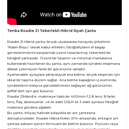
Tenba Roadie 21 Tekerlekli Hibrid Siyah Çanta
Roadie 21 Hibrid çanta, birçok uluslararası havayolu şirketinin
“Kabin Boyu” olarak kabul ettikleri, fotoğrafçıların el bagajı
gereksinimlerini karşılamak üzere tasarlanmış, tekerlekli bir
fotoğraf çantasıdır. Özenli bir tasarım ve minimal markalama
kullanılarak hazırlanan bu çanta, aynı zamanda içindeki ekipmana
dikkat çekmeyen farklı bir görünüme sahiptir.
Ayarlanabilir ayraçlara sahip büyük ana bölme; birçok ekipman için
ideal bir taşıma düzeni sağlar. Ana bölme kapağının iç kısmında,
içindekilerin kolayca görülebilmesini sağlayan ağ görünümlü,
şeffaf dört ayrı göz bulunur.
Roadie 21Hibrid’e; makineye takılı bir 400mm f:2.8 lens, 8 farklı
lens, flaş, aksesuarlar, ve iki adet DSLR ile 3 adet aynasız fotoğraf
makinesi gövdesi sığabilir.
Bu çanta, ihtiyaç halinde kolaylıkla bir sırt çantasına
dönüştürülebilir. Roadie Hibrid Roller 21'in arkasında, entegre sırt
çantası askısını içeren fermuarlı bir bölme bulunur. Pürüzlü veya