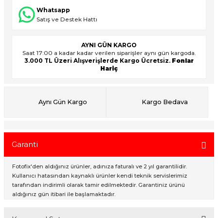
Whatsapp
Satış ve Destek Hattı
ık Setleri
ar
AYNI GÜN KARGO
Saat 17:00 a kadar kadar verilen siparişler aynı gün kargoda.
onlar
3.000 TL Üzeri Alışverişlerde Kargo Ücretsiz.
Fonlar
Hariç
rlar
Aynı Gün Kargo
Kargo Bedava
Garanti
Fotofix'den aldığınız ürünler, adınıza faturalı ve 2 yıl garantilidir.
Kullanıcı hatasından kaynaklı ürünler kendi teknik servislerimiz
tarafından indirimli olarak tamir edilmektedir. Garantiniz ürünü
aldığınız gün itibari ile başlamaktadır.