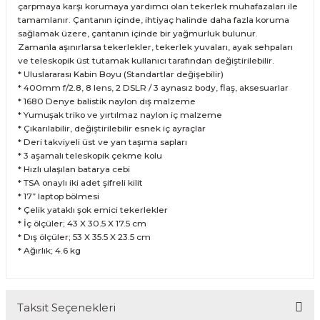
çarpmaya karşı korumaya yardımcı olan tekerlek muhafazaları ile
tamamlanır. Çantanın içinde, ihtiyaç halinde daha fazla koruma
sağlamak üzere, çantanın içinde bir yağmurluk bulunur.
Zamanla aşınırlarsa tekerlekler, tekerlek yuvaları, ayak sehpaları
ve teleskopik üst tutamak kullanıcı tarafından değiştirilebilir.
* Uluslararası Kabin Boyu (Standartlar değişebilir)
* 400mm f/2.8, 8 lens, 2 DSLR / 3 aynasız body, flaş, aksesuarlar
* 1680 Denye balistik naylon dış malzeme
* Yumuşak triko ve yırtılmaz naylon iç malzeme
* Çıkarılabilir, değiştirilebilir esnek iç ayraçlar
* Deri takviyeli üst ve yan taşıma sapları
* 3 aşamalı teleskopik çekme kolu
* Hızlı ulaşılan batarya cebi
* TSA onaylı iki adet şifreli kilit
* 17” laptop bölmesi
* Çelik yataklı şok emici tekerlekler
* İç ölçüler; 43 X 30.5 X 17.5 cm
* Dış ölçüler; 53 X 35.5 X 23.5 cm
* Ağırlık; 4.6 kg
Taksit Seçenekleri