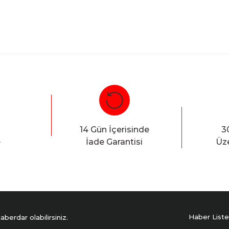
Bu ürüne ilk yorumu siz yapın!
Yorum Yaz
14 Gün İçerisinde
3
e
İade Garantisi
Üze
Haber Liste
erdar olabilirsiniz.