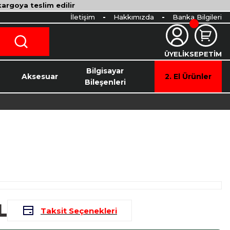
 kargoya teslim edilir
İletişim
Hakkımızda
Banka Bilgileri
ÜYELİK
SEPETİM
o
Bilgisayar
Aksesuar
2. El Ürünler
Bileşenleri
L
Taksit Seçenekleri