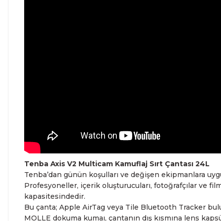
Tenba Axis V2 Multicam Kamuflaj Sırt Çantası 24L
Tenba’dan günün koşulları ve değişen ekipmanlara uygun 
Profesyoneller, içerik oluşturucuları, fotoğrafçılar ve f
kapasitesindedir.
Bu çanta; Apple AirTag veya Tile Bluetooth Tracker bulun
MOLLE dokuma kumaı, çantanın dış kısmına lens kapsüller