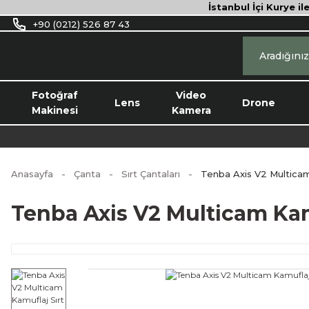
İstanbul İçi Kurye il
+90 (0212) 526 87 43
Fotoğraf
Video
Lens
Drone
Makinesi
Kamera
Anasayfa
Çanta
Sırt Çantaları
Tenba Axis V2 Multicam
Tenba Axis V2 Multicam Kam