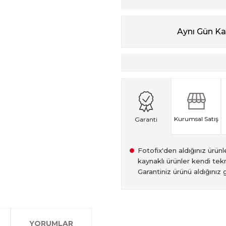
Aynı Gün K
Kurumsal Satış
Garanti
Fotofix'den aldığınız ürünler
kaynaklı ürünler kendi tekn
Garantiniz ürünü aldığınız g
2007 Yılından bu yana hiz
Kredi kartınızın limitinin
İstanbul'da seçili ürünlerin
2.el ürünlerimiz, 6 ay garan
olan www.fotofix.com.tr 
farklı kredi kartını birleşt
Bu hizmet sayesinde, İstan
tarihten itibaren geçerlidi
YORUMLAR