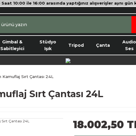
e Saat 10:00 ile 16:00 arasında yaptığınız alışverişler aynı gün
Gimbal &
Stüdyo
Audi
Tripod
Çanta
Sabitleyici
Işık
Ses
 Kamuflaj Sırt Çantası 24L
uflaj Sırt Çantası 24L
18.002,50 T