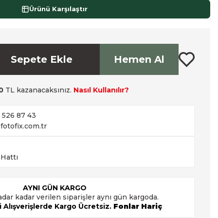
Ürünü Karşılaştır
Sepete Ekle
Hemen Al
0
TL kazanacaksınız.
Nasıl Kullanılır?
2 526 87 43
fotofix.com.tr
 Hattı
AYNI GÜN KARGO
adar kadar verilen siparişler aynı gün kargoda.
 Alışverişlerde Kargo Ücretsiz.
Fonlar Hariç