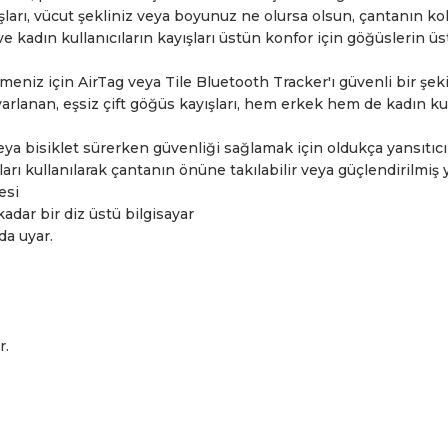
ışları, vücut şekliniz veya boyunuz ne olursa olsun, çantanın 
ve kadın kullanıcıların kayışları üstün konfor için göğüslerin 
meniz için AirTag veya Tile Bluetooth Tracker'ı güvenli bir şeki
arlanan, eşsiz çift göğüs kayışları, hem erkek hem de kadın k
bisiklet sürerken güvenliği sağlamak için oldukça yansıtıcı ol
arı kullanılarak çantanın önüne takılabilir veya güçlendirilmiş y
esi
r bir diz üstü bilgisayar
 uyar.
r.