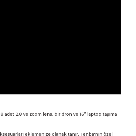
, 8 adet 2.8 ve zoom lens, bir dron ve 16” laptop taşıma
aksesuarları eklemenize olanak tanır. Tenba'nın özel