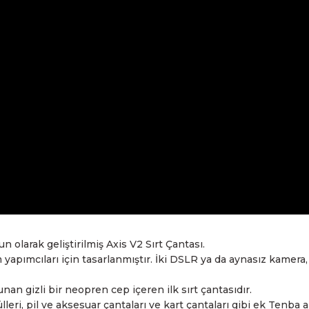
olarak geliştirilmiş Axis V2 Sırt Çantası.
ilm yapımcıları için tasarlanmıştır. İki DSLR ya da aynasız kamera
an gizli bir neopren cep içeren ilk sırt çantasıdır.
i, pil ve aksesuar çantaları ve kart çantaları gibi ek Tenba 