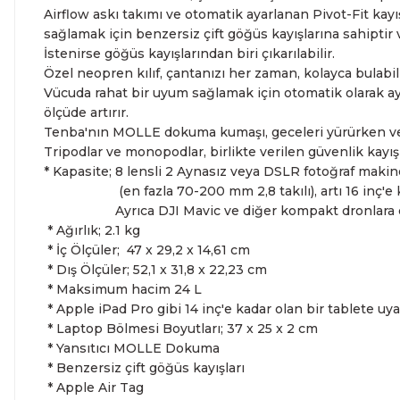
Airflow askı takımı ve otomatik ayarlanan Pivot-Fit kay
sağlamak için benzersiz çift göğüs kayışlarına sahiptir 
İstenirse göğüs kayışlarından biri çıkarılabilir.
Özel neopren kılıf, çantanızı her zaman, kolayca bulabil
Vücuda rahat bir uyum sağlamak için otomatik olarak ay
ölçüde artırır.
Tenba'nın MOLLE dokuma kumaşı, geceleri yürürken veya 
Tripodlar ve monopodlar, birlikte verilen güvenlik kayışl
* Kapasite; 8 lensli 2 Aynasız veya DSLR fotoğraf makin
(en fazla 70-200 mm 2,8 takılı), artı 16 inç'e kada
Ayrıca DJI Mavic ve diğer kompakt dronlara da
* Ağırlık; 2.1 kg
* İç Ölçüler; 47 x 29,2 x 14,61 cm
* Dış Ölçüler; 52,1 x 31,8 x 22,23 cm
* Maksimum hacim 24 L
* Apple iPad Pro gibi 14 inç'e kadar olan bir tablete uya
* Laptop Bölmesi Boyutları; 37 x 25 x 2 cm
* Yansıtıcı MOLLE Dokuma
* Benzersiz çift göğüs kayışları
* Apple Air Tag