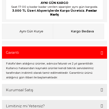
AYNI GÜN KARGO
Saat 17:00 a kadar kadar verilen siparişler aynı gün kargoda.
3.000 TL Üzeri Alışverişlerde Kargo Ücretsiz.
Fonlar
Hariç
ık Setleri
ar
onlar
Aynı Gün Kurye
Kargo Bedava
rlar
Garanti
Fotofix'den aldığınız ürünler, adınıza faturalı ve 2 yıl garantilidir.
Kullanıcı hatasından kaynaklı ürünler kendi teknik servislerimiz
tarafından indirimli olarak tamir edilmektedir. Garantiniz ürünü
aldığınız gün itibari ile başlamaktadır.
Kurumsal Satış
2007 Yılından bu yana hizmet veren Fotofix İstanbulda 2 mağaza ve
Limitiniz mi Yetersiz?
online web sitesi olan www.fotofix.com.tr üzerinden hizmet