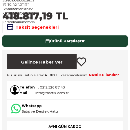
nsleri
m Cihazları
Aksesuarları
418.817,19 TL
aları
onlar
Taksit Seçenekleri
nları
Ürünü Karşılaştır
ndalar
Gelince Haber Ver
 Işıklar
Bu ürünü satın alarak
4.188
TL kazanacaksınız.
Nasıl Kullanılır?
om Standlar
Telefon
: 0212 526 87 43
esuarları
Mail
: info@fotofix.com.tr
Whatsapp
Işıklar
uar
Satış ve Destek Hattı
Işık Setleri
AYNI GÜN KARGO