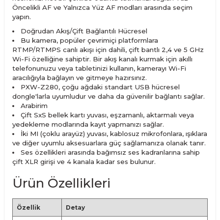
Öncelikli AF ve Yalnızca Yüz AF modları arasında seçim
yapın.
Doğrudan Akış/Çift Bağlantılı Hücresel
Bu kamera, popüler çevrimiçi platformlara
RTMP/RTMPS canlı akışı için dahili, çift bantlı 2,4 ve 5 GHz
Wi-Fi özelliğine sahiptir. Bir akış kanalı kurmak için akıllı
telefonunuzu veya tabletinizi kullanın, kamerayı Wi-Fi
aracılığıyla bağlayın ve gitmeye hazırsınız.
PXW-Z280, çoğu ağdaki standart USB hücresel
dongle'larla uyumludur ve daha da güvenilir bağlantı sağlar.
Arabirim
Çift SxS bellek kartı yuvası, eşzamanlı, aktarmalı veya
yedekleme modlarında kayıt yapmanızı sağlar.
İki MI (çoklu arayüz) yuvası, kablosuz mikrofonlara, ışıklara
ve diğer uyumlu aksesuarlara güç sağlamanıza olanak tanır.
Ses özellikleri arasında bağımsız ses kadranlarına sahip
çift XLR girişi ve 4 kanala kadar ses bulunur.
Ürün Özellikleri
Özellik
Detay