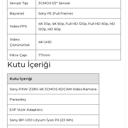
Sensör Tipi
3CMOS 1/2" Sensör
Bayonet
Sony FE (Full Frame)
4K 30p, 4K 60p, Full HD 120p, Full HD 60p, HD
Video FPS
120p, HD 60p
Video
4K UHD
Çözünürlük
Filtre Çapı
77mm
Kutu İçeriği
Kutu İçeriği
Sony PXW-Z280 4K 3CMOS XDCAM Video Kamera
Parasoley
EVF Vizör Adaptörü
Sony BP-U30 Lityum İyon Pil (23 Wh)