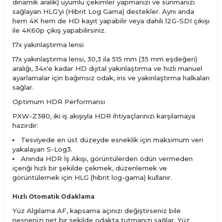
dinamik aralık) uyumlu çekimler yapmanızı ve sunmanızı
sağlayan HLG'yi (Hibrit Log Gama) destekler. Aynı anda
hem 4K hem de HD kayıt yapabilir veya dahili 12G-SDI çıkışı
ile 4K60p çıkış yapabilirsiniz.
17x yakınlaştırma lensi
17x yakınlaştırma lensi, 30,3 ila 515 mm (35 mm eşdeğeri)
aralığı, 34x'e kadar HD dijital yakınlaştırma ve hızlı manuel
ayarlamalar için bağımsız odak, iris ve yakınlaştırma halkaları
sağlar.
Optimum HDR Performansı
PXW-Z380, iki iş akışıyla HDR ihtiyaçlarınızı karşılamaya
hazırdır:
Tesviyede en üst düzeyde esneklik için maksimum veri
yakalayan S-Log3.
Anında HDR İş Akışı, görüntülerden ödün vermeden
içeriği hızlı bir şekilde çekmek, düzenlemek ve
görüntülemek için HLG (hibrit log-gama) kullanır.
Hızlı Otomatik Odaklama
Yüz Algılama AF, kapsama açınızı değiştirseniz bile
nesnenizi net bir şekilde odakta tutmanızı sağlar. Yüz