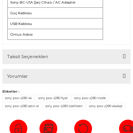
Sony BC-U1A Şarj Cihazı / AC Adaptör
Güç Kablosu
USB Kablosu
Omuz Askısı
Taksit Seçenekleri
Yorumlar
Etiketler :
sony pxw-z280 4k
sony pxw z280 fiyat
sony pxw-z280 incele
Bu ürüne ilk yorumu siz yapın!
sony pxw-z280 satın al
sony pxw-z280 özellikleri
sony pxw-z280 akakçe
Yorum Yaz