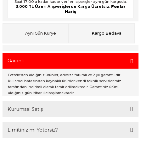
Saat 17:00 a kadar kadar verilen siparişler aynı gün kargoda.
3.000 TL Üzeri Alışverişlerde Kargo Ücretsiz.
Fonlar
Hariç
ık Setleri
ar
Aynı Gün Kurye
Kargo Bedava
onlar
rlar
Garanti
Fotofix'den aldığınız ürünler, adınıza faturalı ve 2 yıl garantilidir.
Kullanıcı hatasından kaynaklı ürünler kendi teknik servislerimiz
tarafından indirimli olarak tamir edilmektedir. Garantiniz ürünü
aldığınız gün itibari ile başlamaktadır.
Kurumsal Satış
2007 Yılından bu yana hizmet veren Fotofix İstanbulda 2 mağaza ve
Limitiniz mi Yetersiz?
online web sitesi olan www.fotofix.com.tr üzerinden hizmet
vermektedir. Profesyonel çalışma arkadaşlarımız tarafından en iyi