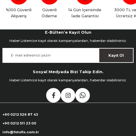
%100 Güvenli
Güvenli
14 Gün İçerisinde
3000 TL ve
Alışveriş
Ödeme
İade Garantisi
Ücretsiz 
E-Bülten’e Kayıt Olun
Haber Listemize kayıt olarak kampanyalardan, haberdar olabilirsiniz.
Kayıt Ol
Sosyal Medyada Bizi Takip Edin.
Haber Listemize kayıt olarak kampanyalardan, haberdar olabilirsiniz.
+90 0212 526 87 43
+90 0212 511 23 00
info@fotofix.com.tr