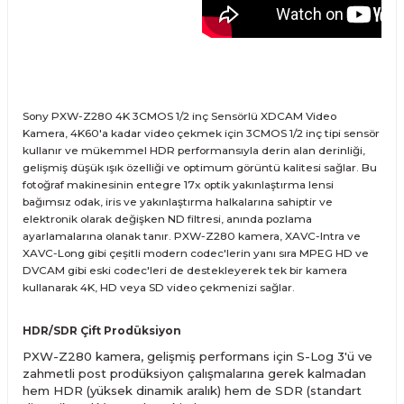
Sony PXW-Z280 4K 3CMOS 1/2 inç Sensörlü XDCAM Video
Kamera, 4K60'a kadar video çekmek için 3CMOS 1/2 inç tipi sensör
kullanır ve mükemmel HDR performansıyla derin alan derinliği,
gelişmiş düşük ışık özelliği ve optimum görüntü kalitesi sağlar. Bu
fotoğraf makinesinin entegre 17x optik yakınlaştırma lensi
bağımsız odak, iris ve yakınlaştırma halkalarına sahiptir ve
elektronik olarak değişken ND filtresi, anında pozlama
ayarlamalarına olanak tanır. PXW-Z280 kamera, XAVC-Intra ve
XAVC-Long gibi çeşitli modern codec'lerin yanı sıra MPEG HD ve
DVCAM gibi eski codec'leri de destekleyerek tek bir kamera
kullanarak 4K, HD veya SD video çekmenizi sağlar.
HDR/SDR Çift Prodüksiyon
PXW-Z280 kamera, gelişmiş performans için S-Log 3'ü ve
zahmetli post prodüksiyon çalışmalarına gerek kalmadan
hem HDR (yüksek dinamik aralık) hem de SDR (standart