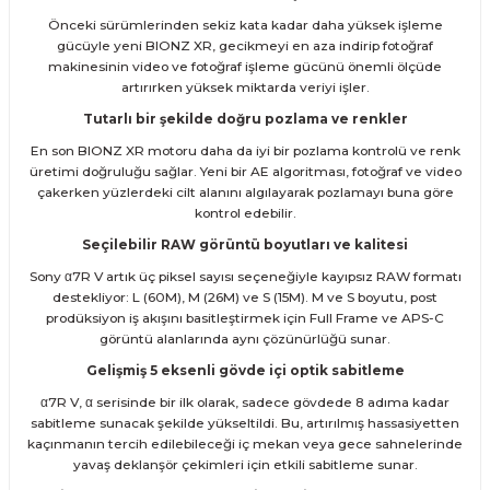
Önceki sürümlerinden sekiz kata kadar daha yüksek işleme
gücüyle yeni BIONZ XR, gecikmeyi en aza indirip fotoğraf
makinesinin video ve fotoğraf işleme gücünü önemli ölçüde
artırırken yüksek miktarda veriyi işler.
Tutarlı bir şekilde doğru pozlama ve renkler
En son BIONZ XR motoru daha da iyi bir pozlama kontrolü ve renk
üretimi doğruluğu sağlar. Yeni bir AE algoritması, fotoğraf ve video
çakerken yüzlerdeki cilt alanını algılayarak pozlamayı buna göre
kontrol edebilir.
Seçilebilir RAW görüntü boyutları ve kalitesi
Sony α7R V artık üç piksel sayısı seçeneğiyle kayıpsız RAW formatı
destekliyor: L (60M), M (26M) ve S (15M). M ve S boyutu, post
prodüksiyon iş akışını basitleştirmek için Full Frame ve APS-C
görüntü alanlarında aynı çözünürlüğü sunar.
Gelişmiş 5 eksenli gövde içi optik sabitleme
α7R V, α serisinde bir ilk olarak, sadece gövdede 8 adıma kadar
sabitleme sunacak şekilde yükseltildi. Bu, artırılmış hassasiyetten
kaçınmanın tercih edilebileceği iç mekan veya gece sahnelerinde
yavaş deklanşör çekimleri için etkili sabitleme sunar.