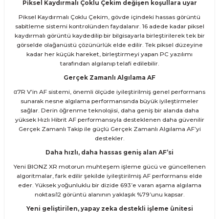
Piksel Kaydırmalı Çoklu Çekim değişen koşullara uyar
Piksel Kaydırmalı Çoklu Çekim, gövde içindeki hassas görüntü
sabitleme sistemi kontrolünden faydalanır. 16 adede kadar piksel
kaydırmalı görüntü kaydedilip bir bilgisayarla birleştirilerek tek bir
görselde olağanüstü çözünürlük elde edilir. Tek piksel düzeyine
kadar her küçük hareket, birleştirmeyi yapan PC yazılımı
tarafından algılanıp telafi edilebilir.
Gerçek Zamanlı Algılama AF
α7R V’in AF sistemi, önemli ölçüde iyileştirilmiş genel performans
sunarak nesne algılama performansında büyük iyileştirmeler
sağlar. Derin öğrenme teknolojisi, daha geniş bir alanda daha
yüksek Hızlı Hibrit AF performansıyla desteklenen daha güvenilir
Gerçek Zamanlı Takip ile güçlü Gerçek Zamanlı Algılama AF’yi
destekler.
Daha hızlı, daha hassas geniş alan AF’si
Yeni BIONZ XR motorun muhteşem işleme gücü ve güncellenen
algoritmalar, fark edilir şekilde iyileştirilmiş AF performansı elde
eder. Yüksek yoğunluklu bir dizide 693’e varan aşama algılama
noktası12 görüntü alanının yaklaşık %79’unu kapsar.
Yeni geliştirilen, yapay zeka destekli işleme ünitesi