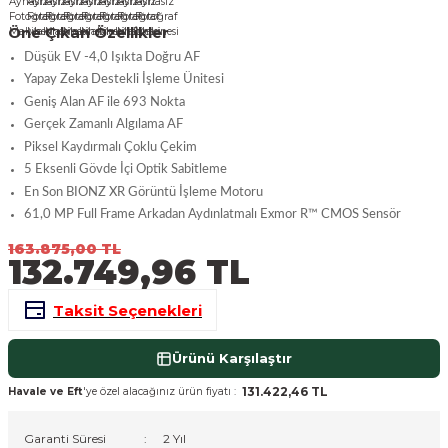
nsleri
m Cihazları
Aksesuarları
Öne Çıkan Özellikler
Düşük EV -4,0 Işıkta Doğru AF
aları
onlar
Yapay Zeka Destekli İşleme Ünitesi
Geniş Alan AF ile 693 Nokta
nları
Gerçek Zamanlı Algılama AF
Piksel Kaydırmalı Çoklu Çekim
ndalar
5 Eksenli Gövde İçi Optik Sabitleme
En Son BIONZ XR Görüntü İşleme Motoru
61,0 MP Full Frame Arkadan Aydınlatmalı Exmor R™ CMOS Sensör
 Işıklar
163.875,00 TL
132.749,96 TL
om Standlar
Taksit Seçenekleri
esuarları
Ürünü Karşılaştır
Işıklar
uar
131.422,46 TL
Havale ve Eft
'ye özel alacağınız ürün fiyatı :
Işık Setleri
Garanti Süresi
2 Yıl