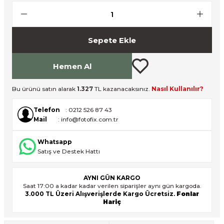
ık Setleri
ar
Sepete Ekle
onlar
Hemen Al
rlar
Bu ürünü satın alarak
1.327
TL kazanacaksınız.
Nasıl Kullanılır?
Telefon
: 0212 526 87 43
Mail
: info@fotofix.com.tr
Whatsapp
Satış ve Destek Hattı
AYNI GÜN KARGO
Saat 17:00 a kadar kadar verilen siparişler aynı gün kargoda.
3.000 TL Üzeri Alışverişlerde Kargo Ücretsiz.
Fonlar
Hariç