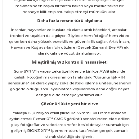
makinesinden başka bir tarafa bakan veya maske takan bir
nesneye kilitlenip onu takip etmeyi mümkün kılar.
Daha fazla nesne türü algılama
İnsanlar, hayvanlar ve kuşlara ek olarak artık böcekleri, arabaları,
trenleri ve uçakları da algılıyor. Böylece hem fotoğraf hem video
çekerken daha yüksek esneklik ve güvenilirlik sağlar. Artık İnsan,
Hayvan ve Kuş ayarları için gözlere (Gerçek Zamanlı Eye AF) ek
olarak kafa ve vücut da algılanıyor.
İyileştirilmiş WB kontrolü hassasiyeti
Sony α7R V’in yapay zeka özellikleriyle birlikte AWB işlevi de
gelişti. Fotoğraf makinesinin ön tarafındaki "Görünür Işık + IR
sensörüne" ek olarak yapay zeka destekli işleme ünitesi, nesnenin
gölgede olduğu zorlu aydınlatma koşullarında daha doğru beyaz
dengesi elde etmeye yardımcı olur.
Çözünürlükte yeni bir zirve
Yaklaşık 61,0 milyon etkili piksel ile 35 mm Full Frame arkadan
aydınlatmalı Exmor R™ CMOS görüntü sensöründen elde edilen
çıkış, fotoğraflar ve videolarda nefes kesici detaylar sunmak için
gelişmiş BIONZ XR™ işleme motoru tarafından gerçek zamanlı
olarak olabildiğinde işlenir.