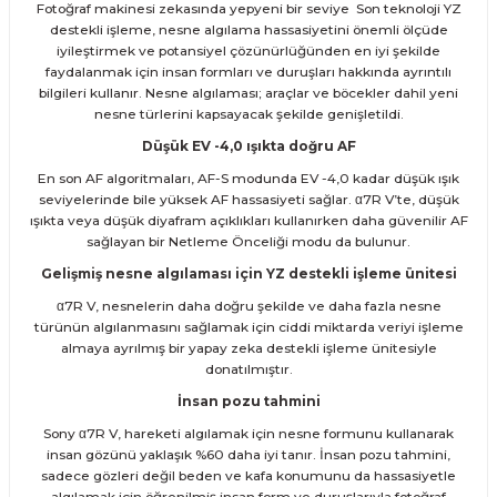
Fotoğraf makinesi zekasında yepyeni bir seviye Son teknoloji YZ
destekli işleme, nesne algılama hassasiyetini önemli ölçüde
iyileştirmek ve potansiyel çözünürlüğünden en iyi şekilde
faydalanmak için insan formları ve duruşları hakkında ayrıntılı
bilgileri kullanır. Nesne algılaması; araçlar ve böcekler dahil yeni
nesne türlerini kapsayacak şekilde genişletildi.
Düşük EV -4,0 ışıkta doğru AF
En son AF algoritmaları, AF-S modunda EV -4,0 kadar düşük ışık
seviyelerinde bile yüksek AF hassasiyeti sağlar. α7R V’te, düşük
ışıkta veya düşük diyafram açıklıkları kullanırken daha güvenilir AF
sağlayan bir Netleme Önceliği modu da bulunur.
Gelişmiş nesne algılaması için YZ destekli işleme ünitesi
α7R V, nesnelerin daha doğru şekilde ve daha fazla nesne
türünün algılanmasını sağlamak için ciddi miktarda veriyi işleme
almaya ayrılmış bir yapay zeka destekli işleme ünitesiyle
donatılmıştır.
İnsan pozu tahmini
Sony α7R V, hareketi algılamak için nesne formunu kullanarak
insan gözünü yaklaşık %60 daha iyi tanır. İnsan pozu tahmini,
sadece gözleri değil beden ve kafa konumunu da hassasiyetle
algılamak için öğrenilmiş insan form ve duruşlarıyla fotoğraf