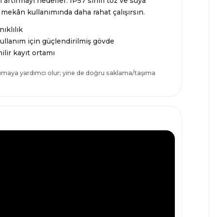
 artırmayı hedefler. IP57 sınıfı toz ve suya
ş mekân kullanımında daha rahat çalışırsın.
ıklılık
llanım için güçlendirilmiş gövde
ilir kayıt ortamı
rumaya yardımcı olur; yine de doğru saklama/taşıma