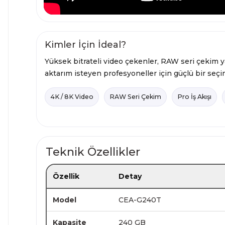
Kimler İçin İdeal?
Yüksek bitrateli video çekenler, RAW seri çekim y
aktarım isteyen profesyoneller için güçlü bir seçi
4K / 8K Video
RAW Seri Çekim
Pro İş Akışı
Teknik Özellikler
Özellik
Detay
Model
CEA-G240T
Kapasite
240 GB