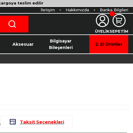
 kargoya teslim edilir
İletişim
Hakkımızda
Banka Bilgileri
ÜYELİK
SEPETİM
o
Bilgisayar
Aksesuar
2. El Ürünler
Bileşenleri
L
Taksit Seçenekleri