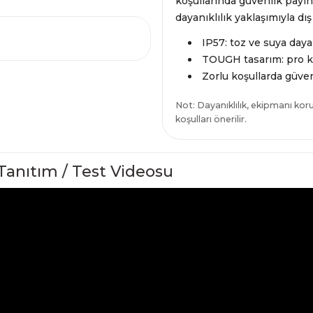
koşullarında güvenlik payını
dayanıklılık yaklaşımıyla dı
IP57: toz ve suya dayan
TOUGH tasarım: pro ku
Zorlu koşullarda güven
Not: Dayanıklılık, ekipmanı ko
koşulları önerilir.
anıtım / Test Videosu