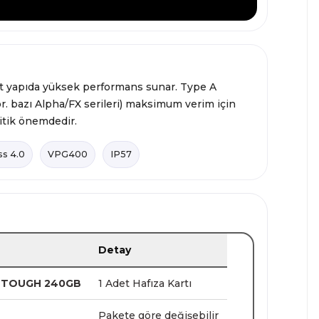
 yapıda yüksek performans sunar. Type A
r. bazı Alpha/FX serileri) maksimum verim için
itik önemdedir.
s 4.0
VPG400
IP57
Detay
A TOUGH 240GB
1 Adet Hafıza Kartı
Pakete göre değişebilir