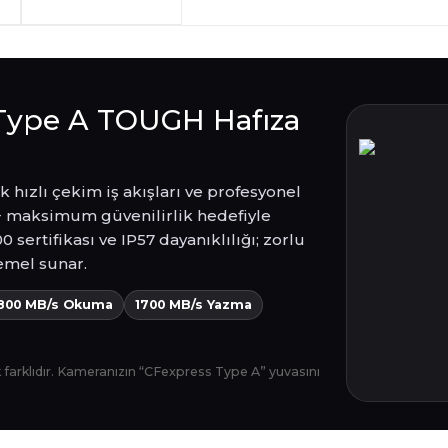
arkadaşlarımız tarafından 
havale seçenekleriyle gerçe
yapabilmekteyiz. İstanbul d
Sahibinden.com üzerinden tü
hizmet veren Fotofix yüzle
Detaylı bilgi ve seçenekler
ve siparişinizle ilgili bilg
hakkında daha fazla bilgi a
En uygun ve en hızlı çözüm 
yanınızdayız.
Whatsapp:
0535 495 75 
Type A TOUGH Hafıza
hızlı çekim iş akışları ve profesyonel
+ maksimum güvenilirlik hedefiyle
 sertifikası ve IP57 dayanıklılığı; zorlu
emel sunar.
800 MB/s Okuma
1700 MB/s Yazma
k farklıdır. Kameranızın “CFexpress Type A” yuvasını