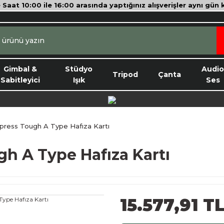
e Saat 10:00 ile 16:00 arasında yaptığınız alışverişler aynı gün
Gimbal &
Stüdyo
Audi
Tripod
Çanta
Sabitleyici
Işık
Ses
ress Tough A Type Hafıza Kartı
h A Type Hafıza Kartı
15.577,91 T