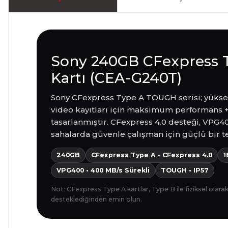
Sony 240GB CFexpress 
Kartı (CEA-G240T)
Sony CFexpress Type A TOUGH serisi; yüksek 
video kayıtları için maksimum performans 
tasarlanmıştır. CFexpress 4.0 desteği, VPG400
sahalarda güvenle çalışman için güçlü bir t
240GB
CFexpress Type A • CFexpress 4.0
1
VPG400 • 400 MB/s Sürekli
TOUGH • IP57
Not: CFexpress Type A kartlar, Type B ile fiziksel olara
desteklediğinden emin olun.