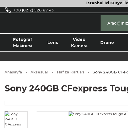
İstanbul İçi Kurye il
+90 (0212) 526 87 43
Fotoğraf
Video
Lens
Drone
Makinesi
Kamera
Anasayfa
Aksesuar
Hafıza Kartları
Sony 240GB CFexp
Sony 240GB CFexpress Toug