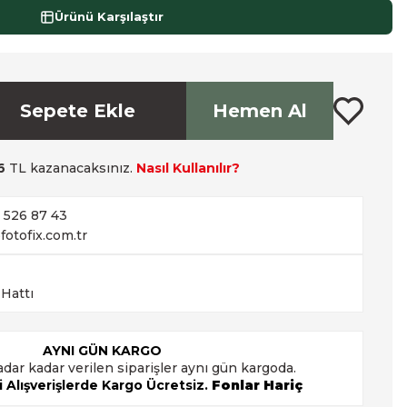
Ürünü Karşılaştır
Sepete Ekle
Hemen Al
6
TL kazanacaksınız.
Nasıl Kullanılır?
2 526 87 43
fotofix.com.tr
 Hattı
AYNI GÜN KARGO
adar kadar verilen siparişler aynı gün kargoda.
 Alışverişlerde Kargo Ücretsiz.
Fonlar Hariç