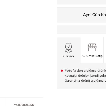
Aynı Gün K
Kurumsal Satış
Garanti
Fotofix'den aldığınız ürünler
kaynaklı ürünler kendi tekn
Garantiniz ürünü aldığınız g
2007 Yılından bu yana hiz
Kredi kartınızın limitinin
İstanbul'da seçili ürünlerin
2.el ürünlerimiz, 6 ay garan
olan www.fotofix.com.tr 
farklı kredi kartını birleşt
Bu hizmet sayesinde, İstan
tarihten itibaren geçerlidi
YORUMLAR